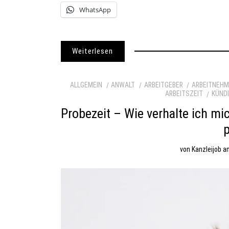
WhatsApp
Weiterlesen
ALLGEMEIN
ANWALT
ARBEITGEBER
ARBEITNEHM
ARBEITSZEIT
KÜND
Probezeit – Wie verhalte ich m
von
Kanzleijob
a