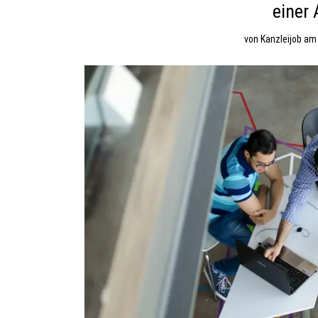
einer 
von
Kanzleijob
a