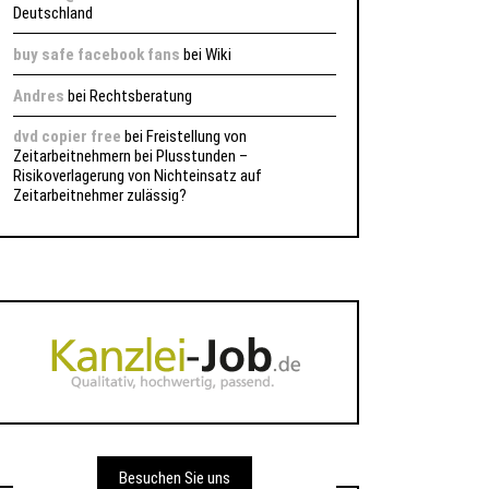
Deutschland
buy safe facebook fans
bei
Wiki
Andres
bei
Rechtsberatung
dvd copier free
bei
Freistellung von
Zeitarbeitnehmern bei Plusstunden –
Risikoverlagerung von Nichteinsatz auf
Zeitarbeitnehmer zulässig?
Besuchen Sie uns