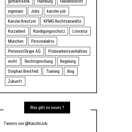
gerhard kenk
Hamburg
Handelsrecht
ingeniam
Jobs
kanzlei-job
Kanzlei Kreutzer
KPMG Rechtsanwälte
Kurzarbeit
Kündigungsschutz
Literatur
München
Personalakte
PinterestSkype AG
Probearbeitsverhältnis
recht
Rechtsprechung
Regelung
Stephan Breitfeld
Training
Xing
Zukunft
Was gibt es neues ?
Tweets von @KanzleiJob