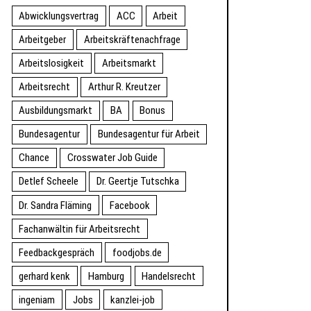
Abwicklungsvertrag
ACC
Arbeit
Arbeitgeber
Arbeitskräftenachfrage
Arbeitslosigkeit
Arbeitsmarkt
Arbeitsrecht
Arthur R. Kreutzer
Ausbildungsmarkt
BA
Bonus
Bundesagentur
Bundesagentur für Arbeit
Chance
Crosswater Job Guide
Detlef Scheele
Dr. Geertje Tutschka
Dr. Sandra Fläming
Facebook
Fachanwältin für Arbeitsrecht
Feedbackgespräch
foodjobs.de
gerhard kenk
Hamburg
Handelsrecht
ingeniam
Jobs
kanzlei-job