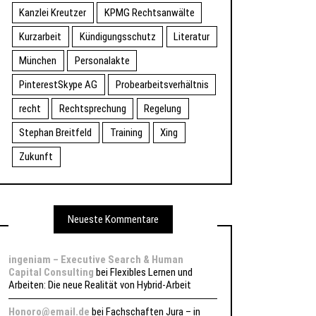
Kanzlei Kreutzer
KPMG Rechtsanwälte
Kurzarbeit
Kündigungsschutz
Literatur
München
Personalakte
PinterestSkype AG
Probearbeitsverhältnis
recht
Rechtsprechung
Regelung
Stephan Breitfeld
Training
Xing
Zukunft
Neueste Kommentare
ingeniam – Executive Search & Human
Capital Consulting
bei
Flexibles Lernen und
Arbeiten: Die neue Realität von Hybrid-Arbeit
Honoro@email.de
bei
Fachschaften Jura – in