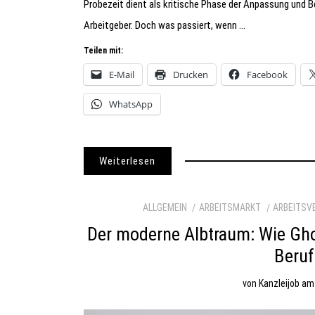
Probezeit dient als kritische Phase der Anpassung und B
Arbeitgeber. Doch was passiert, wenn …
Teilen mit:
E-Mail
Drucken
Facebook
WhatsApp
Weiterlesen
ALLGEMEIN
ARBEITSMARKT
ARBEITSV
Der moderne Albtraum: Wie Gho
Beruf
von
Kanzleijob
a