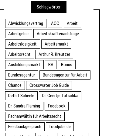
Schlagwörter
Abwicklungsvertrag
ACC
Arbeit
Arbeitgeber
Arbeitskräftenachfrage
Arbeitslosigkeit
Arbeitsmarkt
Arbeitsrecht
Arthur R. Kreutzer
Ausbildungsmarkt
BA
Bonus
Bundesagentur
Bundesagentur für Arbeit
Chance
Crosswater Job Guide
Detlef Scheele
Dr. Geertje Tutschka
Dr. Sandra Fläming
Facebook
Fachanwältin für Arbeitsrecht
Feedbackgespräch
foodjobs.de