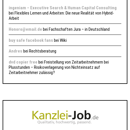
ingeniam – Executive Search & Human Capital Consulting
bei
Flexibles Lernen und Arbeiten: Die neue Realität von Hybrid-
Arbeit
Honoro@email.de
bei
Fachschaften Jura – in Deutschland
buy safe facebook fans
bei
Wiki
Andres
bei
Rechtsberatung
dvd copier free
bei
Freistellung von Zeitarbeitnehmern bei
Plusstunden – Risikoverlagerung von Nichteinsatz auf
Zeitarbeitnehmer zulässig?