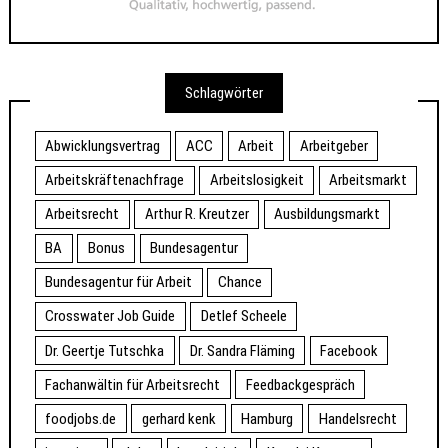
Schlagwörter
Abwicklungsvertrag
ACC
Arbeit
Arbeitgeber
Arbeitskräftenachfrage
Arbeitslosigkeit
Arbeitsmarkt
Arbeitsrecht
Arthur R. Kreutzer
Ausbildungsmarkt
BA
Bonus
Bundesagentur
Bundesagentur für Arbeit
Chance
Crosswater Job Guide
Detlef Scheele
Dr. Geertje Tutschka
Dr. Sandra Fläming
Facebook
Fachanwältin für Arbeitsrecht
Feedbackgespräch
foodjobs.de
gerhard kenk
Hamburg
Handelsrecht