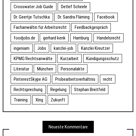
Crosswater Job Guide
Detlef Scheele
Dr. Geertje Tutschka
Dr. Sandra Fläming
Facebook
Fachanwältin für Arbeitsrecht
Feedbackgespräch
foodjobs.de
gerhard kenk
Hamburg
Handelsrecht
ingeniam
Jobs
kanzlei-job
Kanzlei Kreutzer
KPMG Rechtsanwälte
Kurzarbeit
Kündigungsschutz
Literatur
München
Personalakte
PinterestSkype AG
Probearbeitsverhältnis
recht
Rechtsprechung
Regelung
Stephan Breitfeld
Training
Xing
Zukunft
Neueste Kommentare