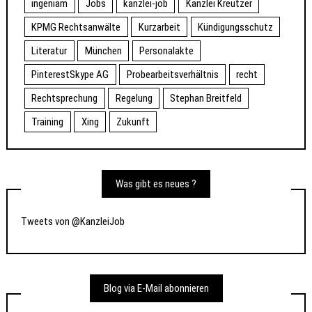
ingeniam
Jobs
kanzlei-job
Kanzlei Kreutzer
KPMG Rechtsanwälte
Kurzarbeit
Kündigungsschutz
Literatur
München
Personalakte
PinterestSkype AG
Probearbeitsverhältnis
recht
Rechtsprechung
Regelung
Stephan Breitfeld
Training
Xing
Zukunft
Was gibt es neues ?
Tweets von @KanzleiJob
Blog via E-Mail abonnieren