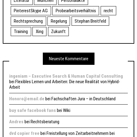
Literatur
München
Personalakte
PinterestSkype AG
Probearbeitsverhältnis
recht
Rechtsprechung
Regelung
Stephan Breitfeld
Training
Xing
Zukunft
Neueste Kommentare
ingeniam – Executive Search & Human Capital Consulting
bei
Flexibles Lernen und Arbeiten: Die neue Realität von Hybrid-
Arbeit
Honoro@email.de
bei
Fachschaften Jura – in Deutschland
buy safe facebook fans
bei
Wiki
Andres
bei
Rechtsberatung
dvd copier free
bei
Freistellung von Zeitarbeitnehmern bei