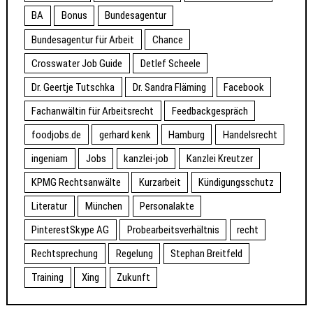
BA
Bonus
Bundesagentur
Bundesagentur für Arbeit
Chance
Crosswater Job Guide
Detlef Scheele
Dr. Geertje Tutschka
Dr. Sandra Fläming
Facebook
Fachanwältin für Arbeitsrecht
Feedbackgespräch
foodjobs.de
gerhard kenk
Hamburg
Handelsrecht
ingeniam
Jobs
kanzlei-job
Kanzlei Kreutzer
KPMG Rechtsanwälte
Kurzarbeit
Kündigungsschutz
Literatur
München
Personalakte
PinterestSkype AG
Probearbeitsverhältnis
recht
Rechtsprechung
Regelung
Stephan Breitfeld
Training
Xing
Zukunft