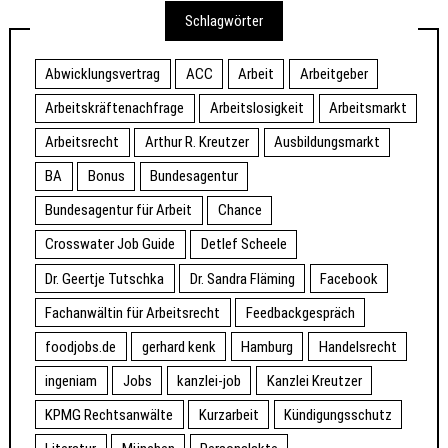
Schlagwörter
Abwicklungsvertrag
ACC
Arbeit
Arbeitgeber
Arbeitskräftenachfrage
Arbeitslosigkeit
Arbeitsmarkt
Arbeitsrecht
Arthur R. Kreutzer
Ausbildungsmarkt
BA
Bonus
Bundesagentur
Bundesagentur für Arbeit
Chance
Crosswater Job Guide
Detlef Scheele
Dr. Geertje Tutschka
Dr. Sandra Fläming
Facebook
Fachanwältin für Arbeitsrecht
Feedbackgespräch
foodjobs.de
gerhard kenk
Hamburg
Handelsrecht
ingeniam
Jobs
kanzlei-job
Kanzlei Kreutzer
KPMG Rechtsanwälte
Kurzarbeit
Kündigungsschutz