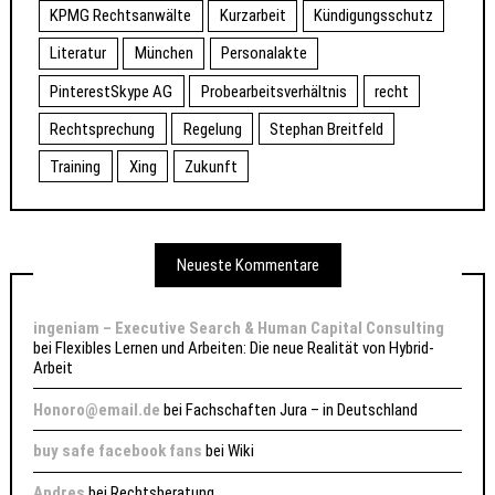
KPMG Rechtsanwälte
Kurzarbeit
Kündigungsschutz
Literatur
München
Personalakte
PinterestSkype AG
Probearbeitsverhältnis
recht
Rechtsprechung
Regelung
Stephan Breitfeld
Training
Xing
Zukunft
Neueste Kommentare
ingeniam – Executive Search & Human Capital Consulting
bei
Flexibles Lernen und Arbeiten: Die neue Realität von Hybrid-
Arbeit
Honoro@email.de
bei
Fachschaften Jura – in Deutschland
buy safe facebook fans
bei
Wiki
Andres
bei
Rechtsberatung