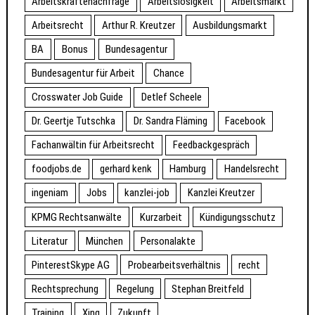
Arbeitskräftenachfrage
Arbeitslosigkeit
Arbeitsmarkt
Arbeitsrecht
Arthur R. Kreutzer
Ausbildungsmarkt
BA
Bonus
Bundesagentur
Bundesagentur für Arbeit
Chance
Crosswater Job Guide
Detlef Scheele
Dr. Geertje Tutschka
Dr. Sandra Fläming
Facebook
Fachanwältin für Arbeitsrecht
Feedbackgespräch
foodjobs.de
gerhard kenk
Hamburg
Handelsrecht
ingeniam
Jobs
kanzlei-job
Kanzlei Kreutzer
KPMG Rechtsanwälte
Kurzarbeit
Kündigungsschutz
Literatur
München
Personalakte
PinterestSkype AG
Probearbeitsverhältnis
recht
Rechtsprechung
Regelung
Stephan Breitfeld
Training
Xing
Zukunft