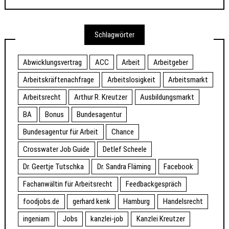
Schlagwörter
Abwicklungsvertrag
ACC
Arbeit
Arbeitgeber
Arbeitskräftenachfrage
Arbeitslosigkeit
Arbeitsmarkt
Arbeitsrecht
Arthur R. Kreutzer
Ausbildungsmarkt
BA
Bonus
Bundesagentur
Bundesagentur für Arbeit
Chance
Crosswater Job Guide
Detlef Scheele
Dr. Geertje Tutschka
Dr. Sandra Fläming
Facebook
Fachanwältin für Arbeitsrecht
Feedbackgespräch
foodjobs.de
gerhard kenk
Hamburg
Handelsrecht
ingeniam
Jobs
kanzlei-job
Kanzlei Kreutzer