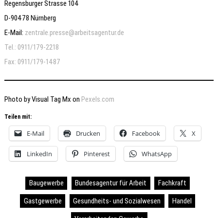
Regensburger Strasse 104
D-90478 Nürnberg
E-Mail:
zentrale.presse@arbeitsagentur.de
Tel.: 0911/179-2218
Fax: 0911/179-1487
Photo by Visual Tag Mx on
Pexels.com
Teilen mit:
E-Mail
Drucken
Facebook
X
LinkedIn
Pinterest
WhatsApp
Baugewerbe
Bundesagentur für Arbeit
Fachkraft
Gastgewerbe
Gesundheits- und Sozialwesen
Handel