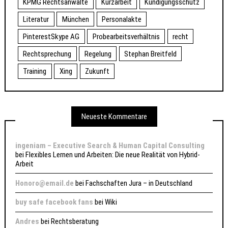
KPMG Rechtsanwälte
Kurzarbeit
Kündigungsschutz
Literatur
München
Personalakte
PinterestSkype AG
Probearbeitsverhältnis
recht
Rechtsprechung
Regelung
Stephan Breitfeld
Training
Xing
Zukunft
Neueste Kommentare
ingeniam – Executive Search & Human Capital Consulting
bei
Flexibles Lernen und Arbeiten: Die neue Realität von Hybrid-
Arbeit
Honoro@email.de
bei
Fachschaften Jura – in Deutschland
buy safe facebook fans
bei
Wiki
Andres
bei
Rechtsberatung