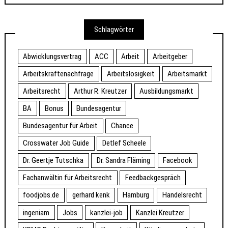
Schlagwörter
Abwicklungsvertrag
ACC
Arbeit
Arbeitgeber
Arbeitskräftenachfrage
Arbeitslosigkeit
Arbeitsmarkt
Arbeitsrecht
Arthur R. Kreutzer
Ausbildungsmarkt
BA
Bonus
Bundesagentur
Bundesagentur für Arbeit
Chance
Crosswater Job Guide
Detlef Scheele
Dr. Geertje Tutschka
Dr. Sandra Fläming
Facebook
Fachanwältin für Arbeitsrecht
Feedbackgespräch
foodjobs.de
gerhard kenk
Hamburg
Handelsrecht
ingeniam
Jobs
kanzlei-job
Kanzlei Kreutzer