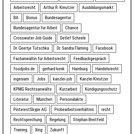
Arbeitsrecht
Arthur R. Kreutzer
Ausbildungsmarkt
BA
Bonus
Bundesagentur
Bundesagentur für Arbeit
Chance
Crosswater Job Guide
Detlef Scheele
Dr. Geertje Tutschka
Dr. Sandra Fläming
Facebook
Fachanwältin für Arbeitsrecht
Feedbackgespräch
foodjobs.de
gerhard kenk
Hamburg
Handelsrecht
ingeniam
Jobs
kanzlei-job
Kanzlei Kreutzer
KPMG Rechtsanwälte
Kurzarbeit
Kündigungsschutz
Literatur
München
Personalakte
PinterestSkype AG
Probearbeitsverhältnis
recht
Rechtsprechung
Regelung
Stephan Breitfeld
Training
Xing
Zukunft