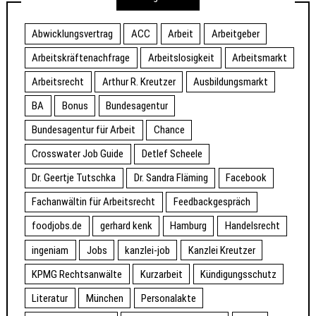
Abwicklungsvertrag
ACC
Arbeit
Arbeitgeber
Arbeitskräftenachfrage
Arbeitslosigkeit
Arbeitsmarkt
Arbeitsrecht
Arthur R. Kreutzer
Ausbildungsmarkt
BA
Bonus
Bundesagentur
Bundesagentur für Arbeit
Chance
Crosswater Job Guide
Detlef Scheele
Dr. Geertje Tutschka
Dr. Sandra Fläming
Facebook
Fachanwältin für Arbeitsrecht
Feedbackgespräch
foodjobs.de
gerhard kenk
Hamburg
Handelsrecht
ingeniam
Jobs
kanzlei-job
Kanzlei Kreutzer
KPMG Rechtsanwälte
Kurzarbeit
Kündigungsschutz
Literatur
München
Personalakte