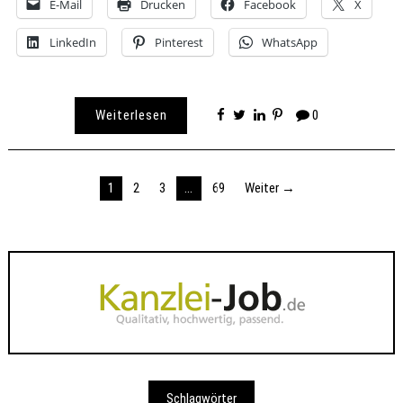
E-Mail
Drucken
Facebook
X
LinkedIn
Pinterest
WhatsApp
Weiterlesen
0
Seitennummerierung
1
2
3
…
69
Weiter →
der
Beiträge
Schlagwörter