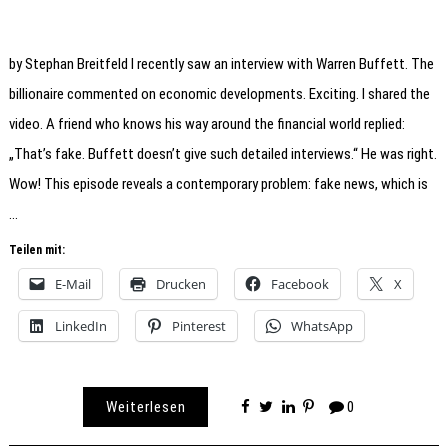
by Stephan Breitfeld I recently saw an interview with Warren Buffett. The
billionaire commented on economic developments. Exciting. I shared the
video. A friend who knows his way around the financial world replied:
„That’s fake. Buffett doesn’t give such detailed interviews.“ He was right.
Wow! This episode reveals a contemporary problem: fake news, which is
…
Teilen mit:
E-Mail
Drucken
Facebook
X
LinkedIn
Pinterest
WhatsApp
Weiterlesen
0