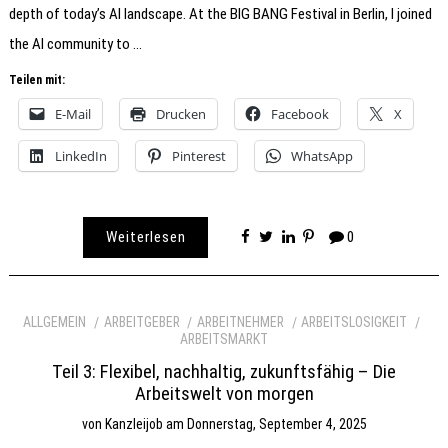
depth of today’s AI landscape. At the BIG BANG Festival in Berlin, I joined
the AI community to …
Teilen mit:
E-Mail
Drucken
Facebook
X
LinkedIn
Pinterest
WhatsApp
Weiterlesen
0
ALLGEMEIN
ARBEITGEBER
ARBEITNEHMER
ARBEITSLOSIGKEIT
ARBEITSMARKT
Teil 3: Flexibel, nachhaltig, zukunftsfähig – Die
Arbeitswelt von morgen
von
Kanzleijob
am
Donnerstag, September 4, 2025