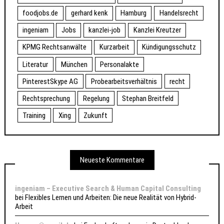
foodjobs.de
gerhard kenk
Hamburg
Handelsrecht
ingeniam
Jobs
kanzlei-job
Kanzlei Kreutzer
KPMG Rechtsanwälte
Kurzarbeit
Kündigungsschutz
Literatur
München
Personalakte
PinterestSkype AG
Probearbeitsverhältnis
recht
Rechtsprechung
Regelung
Stephan Breitfeld
Training
Xing
Zukunft
Neueste Kommentare
ingeniam – Executive Search & Human Capital Consulting
bei
Flexibles Lernen und Arbeiten: Die neue Realität von Hybrid-
Arbeit