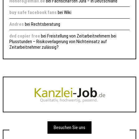
Honoro@email.de
bei
Fachschaften Jura – in Deutschland
buy safe facebook fans
bei
Wiki
Andres
bei
Rechtsberatung
dvd copier free
bei
Freistellung von Zeitarbeitnehmern bei
Plusstunden – Risikoverlagerung von Nichteinsatz auf
Zeitarbeitnehmer zulässig?
Besuchen Sie uns