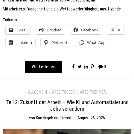
wirken sich auf die Attraktivität von Arbeitgebern, die
Mitarbeiterzufriedenheit und die Wettbewerbsfähigkeit aus. Hybride …
Teilen mit:
E-Mail
Drucken
Facebook
X
LinkedIn
Pinterest
WhatsApp
Weiterlesen
0
ALLGEMEIN
ARBEITGEBER
ARBEITNEHMER
Teil 2: Zukunft der Arbeit – Wie KI und Automatisierung
Jobs verändern
von
Kanzleijob
am
Dienstag, August 26, 2025