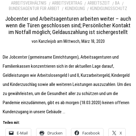
ARBEITSVERHÄLTNIS
ARBEITSVERTRAG
ARBEITSZEIT
BA
BUNDESAGENTUR FÜR ARBEIT
KÜNDIGUNG
KÜNDIGUNGSSCHUTZ
Jobcenter und Arbeitsagenturen arbeiten weiter – auch
wenn die Türen geschlossen sind; Persönlicher Kontakt
im Notfall möglich; Geldauszahlung ist sichergestellt
von
Kanzleijob
am
Mittwoch, März 18, 2020
Die Jobcenter (gemeinsame Einrichtungen), Arbeitsagenturen und
Familienkassen konzentrieren sich in der aktuellen Lage darauf,
Geldleistungen wie Arbeitslosengeld I und II, Kurzarbeitergeld, Kindergeld
und Kinderzuschlag sowie alle weiteren Leistungen auszuzahlen. Um dies
zu gewährleisten, um die Gesundheit aller zu schützen und um die
Pandemie einzudämmen, gibt es ab morgen (18.03.2020) keinen offenen
Kundenzugang in unsere Gebäude …
Teilen mit:
E-Mail
Drucken
Facebook
X