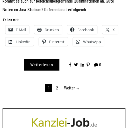
kommt es auch auf bereichsübergreifende Qualifikationen an. Gute
Noten im Jura-Studium? Referendariat erfolgreich …
Teilen mit:
E-Mail
Drucken
Facebook
X
LinkedIn
Pinterest
WhatsApp
Weiterlesen
0
Seitennummerierung
1
2
Weiter →
der
Beiträge