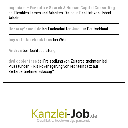
ingeniam – Executive Search & Human Capital Consulting
bei
Flexibles Lernen und Arbeiten: Die neue Realität von Hybrid-
Arbeit
Honoro@email.de
bei
Fachschaften Jura – in Deutschland
buy safe facebook fans
bei
Wiki
Andres
bei
Rechtsberatung
dvd copier free
bei
Freistellung von Zeitarbeitnehmern bei
Plusstunden – Risikoverlagerung von Nichteinsatz auf
Zeitarbeitnehmer zulässig?