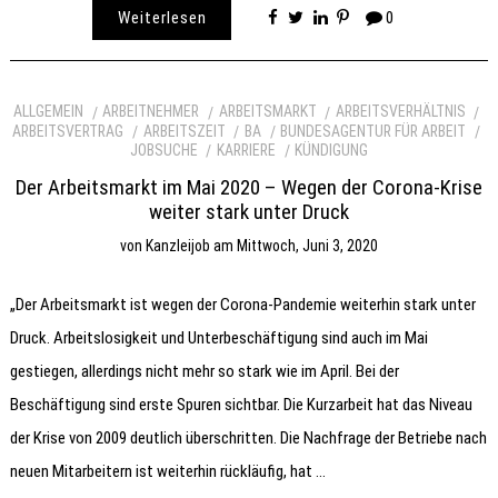
Weiterlesen
0
ALLGEMEIN
ARBEITNEHMER
ARBEITSMARKT
ARBEITSVERHÄLTNIS
ARBEITSVERTRAG
ARBEITSZEIT
BA
BUNDESAGENTUR FÜR ARBEIT
JOBSUCHE
KARRIERE
KÜNDIGUNG
Der Arbeitsmarkt im Mai 2020 – Wegen der Corona-Krise
weiter stark unter Druck
von
Kanzleijob
am
Mittwoch, Juni 3, 2020
„Der Arbeitsmarkt ist wegen der Corona-Pandemie weiterhin stark unter
Druck. Arbeitslosigkeit und Unterbeschäftigung sind auch im Mai
gestiegen, allerdings nicht mehr so stark wie im April. Bei der
Beschäftigung sind erste Spuren sichtbar. Die Kurzarbeit hat das Niveau
der Krise von 2009 deutlich überschritten. Die Nachfrage der Betriebe nach
neuen Mitarbeitern ist weiterhin rückläufig, hat …