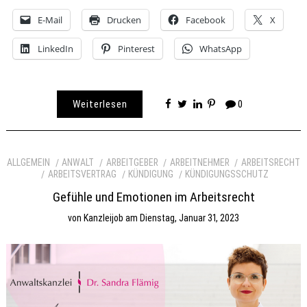
E-Mail
Drucken
Facebook
X
LinkedIn
Pinterest
WhatsApp
Weiterlesen
0
ALLGEMEIN
ANWALT
ARBEITGEBER
ARBEITNEHMER
ARBEITSRECHT
ARBEITSVERTRAG
KÜNDIGUNG
KÜNDIGUNGSSCHUTZ
Gefühle und Emotionen im Arbeitsrecht
von
Kanzleijob
am
Dienstag, Januar 31, 2023