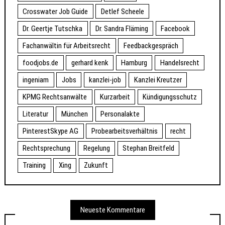
Crosswater Job Guide
Detlef Scheele
Dr. Geertje Tutschka
Dr. Sandra Fläming
Facebook
Fachanwältin für Arbeitsrecht
Feedbackgespräch
foodjobs.de
gerhard kenk
Hamburg
Handelsrecht
ingeniam
Jobs
kanzlei-job
Kanzlei Kreutzer
KPMG Rechtsanwälte
Kurzarbeit
Kündigungsschutz
Literatur
München
Personalakte
PinterestSkype AG
Probearbeitsverhältnis
recht
Rechtsprechung
Regelung
Stephan Breitfeld
Training
Xing
Zukunft
Neueste Kommentare