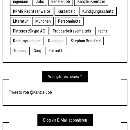
ingeniam
Jobs
kanzlei-job
Kanzlei Kreutzer
KPMG Rechtsanwälte
Kurzarbeit
Kündigungsschutz
Literatur
München
Personalakte
PinterestSkype AG
Probearbeitsverhältnis
recht
Rechtsprechung
Regelung
Stephan Breitfeld
Training
Xing
Zukunft
Was gibt es neues ?
Tweets von @KanzleiJob
Blog via E-Mail abonnieren