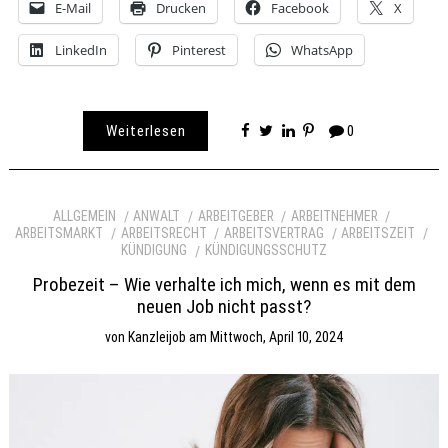
E-Mail
Drucken
Facebook
X
LinkedIn
Pinterest
WhatsApp
Weiterlesen
0
ALLGEMEIN
ANWALT
ARBEITGEBER
ARBEITNEHMER
ARBEITSMARKT
ARBEITSRECHT
ARBEITSVERTRAG
ARBEITSZEIT
KÜNDIGUNG
KÜNDIGUNGSSCHUTZ
Probezeit – Wie verhalte ich mich, wenn es mit dem
neuen Job nicht passt?
von
Kanzleijob
am
Mittwoch, April 10, 2024