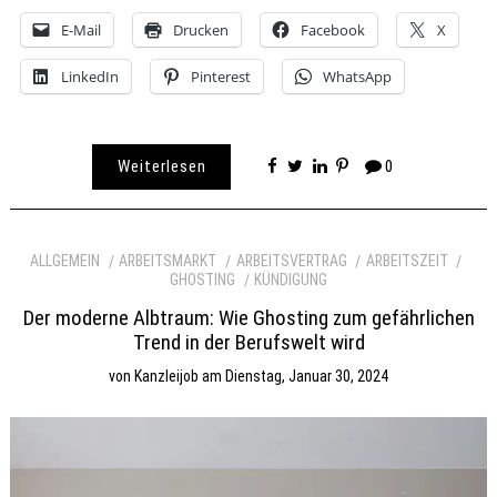
E-Mail
Drucken
Facebook
X
LinkedIn
Pinterest
WhatsApp
Weiterlesen
0
ALLGEMEIN
ARBEITSMARKT
ARBEITSVERTRAG
ARBEITSZEIT
GHOSTING
KÜNDIGUNG
Der moderne Albtraum: Wie Ghosting zum gefährlichen
Trend in der Berufswelt wird
von
Kanzleijob
am
Dienstag, Januar 30, 2024