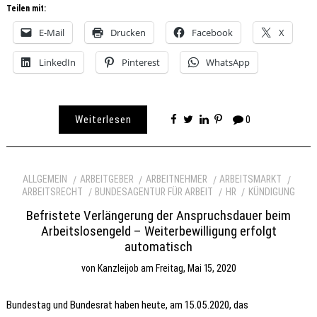
Teilen mit:
E-Mail
Drucken
Facebook
X
LinkedIn
Pinterest
WhatsApp
Weiterlesen
0
ALLGEMEIN
ARBEITGEBER
ARBEITNEHMER
ARBEITSMARKT
ARBEITSRECHT
BUNDESAGENTUR FÜR ARBEIT
HR
KÜNDIGUNG
Befristete Verlängerung der Anspruchsdauer beim
Arbeitslosengeld – Weiterbewilligung erfolgt
automatisch
von
Kanzleijob
am
Freitag, Mai 15, 2020
Bundestag und Bundesrat haben heute, am 15.05.2020, das