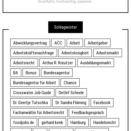
Schlagwörter
Abwicklungsvertrag
ACC
Arbeit
Arbeitgeber
Arbeitskräftenachfrage
Arbeitslosigkeit
Arbeitsmarkt
Arbeitsrecht
Arthur R. Kreutzer
Ausbildungsmarkt
BA
Bonus
Bundesagentur
Bundesagentur für Arbeit
Chance
Crosswater Job Guide
Detlef Scheele
Dr. Geertje Tutschka
Dr. Sandra Fläming
Facebook
Fachanwältin für Arbeitsrecht
Feedbackgespräch
foodjobs.de
gerhard kenk
Hamburg
Handelsrecht