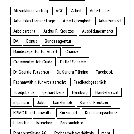
Abwicklungsvertrag
ACC
Arbeit
Arbeitgeber
Arbeitskräftenachfrage
Arbeitslosigkeit
Arbeitsmarkt
Arbeitsrecht
Arthur R. Kreutzer
Ausbildungsmarkt
BA
Bonus
Bundesagentur
Bundesagentur für Arbeit
Chance
Crosswater Job Guide
Detlef Scheele
Dr. Geertje Tutschka
Dr. Sandra Fläming
Facebook
Fachanwältin für Arbeitsrecht
Feedbackgespräch
foodjobs.de
gerhard kenk
Hamburg
Handelsrecht
ingeniam
Jobs
kanzlei-job
Kanzlei Kreutzer
KPMG Rechtsanwälte
Kurzarbeit
Kündigungsschutz
Literatur
München
Personalakte
PinterestSkype AG
Probearbeitsverhältnis
recht