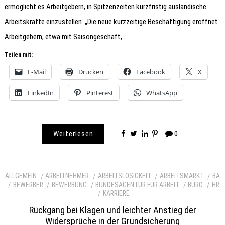
ermöglicht es Arbeitgebern, in Spitzenzeiten kurzfristig ausländische
Arbeitskräfte einzustellen. „Die neue kurzzeitige Beschäftigung eröffnet
Arbeitgebern, etwa mit Saisongeschäft, …
Teilen mit:
E-Mail
Drucken
Facebook
X
LinkedIn
Pinterest
WhatsApp
Weiterlesen
0
ALLGEMEIN
ARBEITNEHMER
ARBEITSLOSIGKEIT
ARBEITSMARKT
BA
BEWERBER
BEWERBUNG
BUNDESAGENTUR FÜR ARBEIT
BÜRO
HR
KARRIERE
Rückgang bei Klagen und leichter Anstieg der
Widersprüche in der Grundsicherung