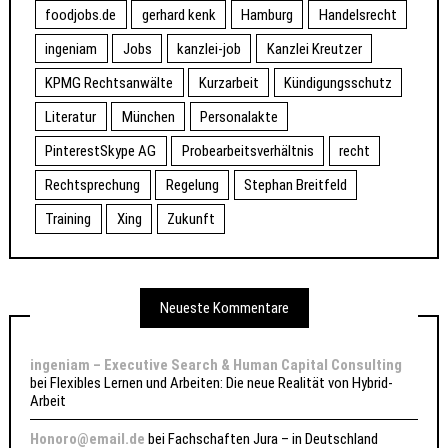
foodjobs.de
gerhard kenk
Hamburg
Handelsrecht
ingeniam
Jobs
kanzlei-job
Kanzlei Kreutzer
KPMG Rechtsanwälte
Kurzarbeit
Kündigungsschutz
Literatur
München
Personalakte
PinterestSkype AG
Probearbeitsverhältnis
recht
Rechtsprechung
Regelung
Stephan Breitfeld
Training
Xing
Zukunft
Neueste Kommentare
ingeniam – Executive Search & Human Capital Consulting
bei
Flexibles Lernen und Arbeiten: Die neue Realität von Hybrid-
Arbeit
Honoro@email.de
bei
Fachschaften Jura – in Deutschland