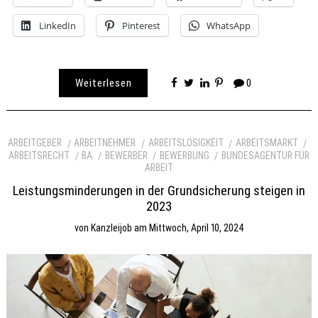
LinkedIn
Pinterest
WhatsApp
Weiterlesen
0
ARBEITGEBER
ARBEITNEHMER
ARBEITSLOSIGKEIT
ARBEITSMARKT
ARBEITSRECHT
BA
BEWERBER
BEWERBUNG
BUNDESAGENTUR FÜR
ARBEIT
Leistungsminderungen in der Grundsicherung steigen in
2023
von
Kanzleijob
am
Mittwoch, April 10, 2024