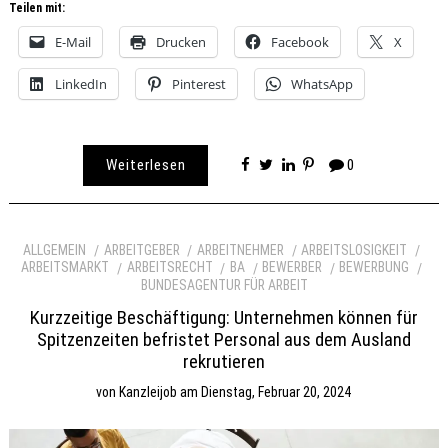
Teilen mit:
E-Mail
Drucken
Facebook
X
LinkedIn
Pinterest
WhatsApp
Weiterlesen
0
ALLGEMEIN
ARBEITGEBER
ARBEITNEHMER
ARBEITSLOSIGKEIT
ARBEITSMARKT
ARBEITSRECHT
BA
BEWERBER
BEWERBUNG
BUNDESAGENTUR FÜR ARBEIT
Kurzzeitige Beschäftigung: Unternehmen können für
Spitzenzeiten befristet Personal aus dem Ausland
rekrutieren
von
Kanzleijob
am
Dienstag, Februar 20, 2024