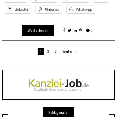
LinkedIn
Pinterest
WhatsApp
Weiterlesen
0
Seitennummerierung
1
2
3
Weiter →
der
Beiträge
Schlagwörter