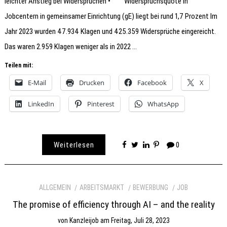
leichter Anstieg bei Widersprüchen • Widerspruchsquote in
Jobcentern in gemeinsamer Einrichtung (gE) liegt bei rund 1,7 Prozent Im
Jahr 2023 wurden 47.934 Klagen und 425.359 Widersprüche eingereicht.
Das waren 2.959 Klagen weniger als in 2022 …
Teilen mit:
E-Mail
Drucken
Facebook
X
LinkedIn
Pinterest
WhatsApp
Weiterlesen
0
ALLGEMEIN
ARBEITSMARKT
BEWERBUNG
JOB
The promise of efficiency through AI – and the reality
von
Kanzleijob
am
Freitag, Juli 28, 2023