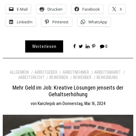
E-Mail
Drucken
Facebook
X
LinkedIn
Pinterest
WhatsApp
Weiterlesen
0
ALLGEMEIN
ARBEITGEBER
ARBEITNEHMER
ARBEITSMARKT
ARBEITSRECHT
BEWERBEN
BEWERBER
BEWERBUNG
Mehr Geld im Job: Kreative Lösungen jenseits der
Gehaltserhöhung
von
Kanzleijob
am
Donnerstag, Mai 16, 2024