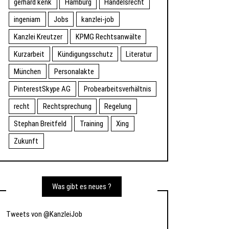
gerhard kenk
Hamburg
Handelsrecht
ingeniam
Jobs
kanzlei-job
Kanzlei Kreutzer
KPMG Rechtsanwälte
Kurzarbeit
Kündigungsschutz
Literatur
München
Personalakte
PinterestSkype AG
Probearbeitsverhältnis
recht
Rechtsprechung
Regelung
Stephan Breitfeld
Training
Xing
Zukunft
Was gibt es neues ?
Tweets von @KanzleiJob