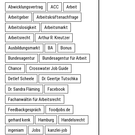
Abwicklungsvertrag
ACC
Arbeit
Arbeitgeber
Arbeitskräftenachfrage
Arbeitslosigkeit
Arbeitsmarkt
Arbeitsrecht
Arthur R. Kreutzer
Ausbildungsmarkt
BA
Bonus
Bundesagentur
Bundesagentur für Arbeit
Chance
Crosswater Job Guide
Detlef Scheele
Dr. Geertje Tutschka
Dr. Sandra Fläming
Facebook
Fachanwältin für Arbeitsrecht
Feedbackgespräch
foodjobs.de
gerhard kenk
Hamburg
Handelsrecht
ingeniam
Jobs
kanzlei-job