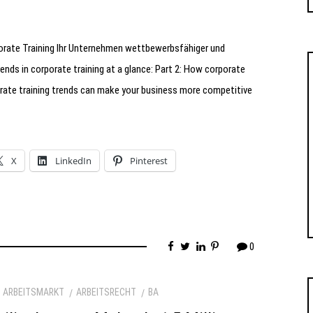
porate Training Ihr Unternehmen wettbewerbsfähiger und
ds in corporate training at a glance: Part 2: How corporate
porate training trends can make your business more competitive
X
LinkedIn
Pinterest
0
ARBEITSMARKT
ARBEITSRECHT
BA