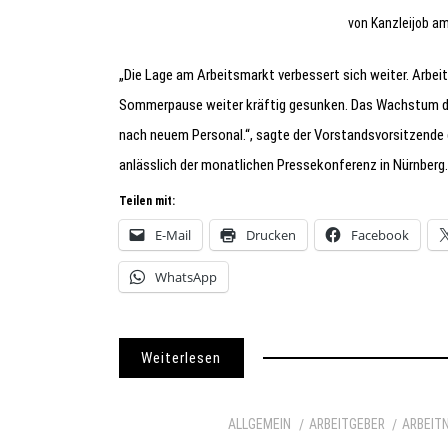
von
Kanzleijob
a
„Die Lage am Arbeitsmarkt verbessert sich weiter. Arbei
Sommerpause weiter kräftig gesunken. Das Wachstum de
nach neuem Personal.“, sagte der Vorstandsvorsitzende d
anlässlich der monatlichen Pressekonferenz in Nürnberg. 
Teilen mit:
E-Mail
Drucken
Facebook
WhatsApp
Weiterlesen
ALLGEMEIN
ARBEITGEBER
ARBEIT