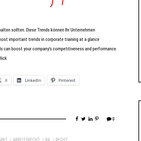
halten sollten. Diese Trends können Ihr Unternehmen
st important trends in corporate training at a glance
ends can boost your company’s competitiveness and performance.
lick
X
LinkedIn
Pinterest
0
ARKT
ARBEITSRECHT
BA
RECHT