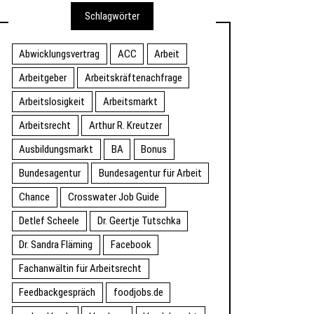
Schlagwörter
Abwicklungsvertrag
ACC
Arbeit
Arbeitgeber
Arbeitskräftenachfrage
Arbeitslosigkeit
Arbeitsmarkt
Arbeitsrecht
Arthur R. Kreutzer
Ausbildungsmarkt
BA
Bonus
Bundesagentur
Bundesagentur für Arbeit
Chance
Crosswater Job Guide
Detlef Scheele
Dr. Geertje Tutschka
Dr. Sandra Fläming
Facebook
Fachanwältin für Arbeitsrecht
Feedbackgespräch
foodjobs.de