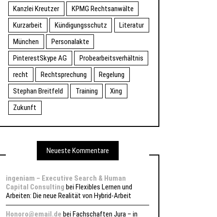
Kanzlei Kreutzer
KPMG Rechtsanwälte
Kurzarbeit
Kündigungsschutz
Literatur
München
Personalakte
PinterestSkype AG
Probearbeitsverhältnis
recht
Rechtsprechung
Regelung
Stephan Breitfeld
Training
Xing
Zukunft
Neueste Kommentare
ingeniam – Executive Search & Human
Capital Consulting
bei
Flexibles Lernen und
Arbeiten: Die neue Realität von Hybrid-Arbeit
Honoro@email.de
bei
Fachschaften Jura – in