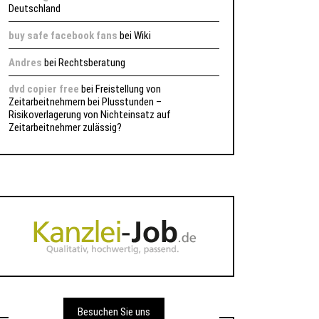
Deutschland
buy safe facebook fans
bei
Wiki
Andres
bei
Rechtsberatung
dvd copier free
bei
Freistellung von
Zeitarbeitnehmern bei Plusstunden –
Risikoverlagerung von Nichteinsatz auf
Zeitarbeitnehmer zulässig?
Besuchen Sie uns