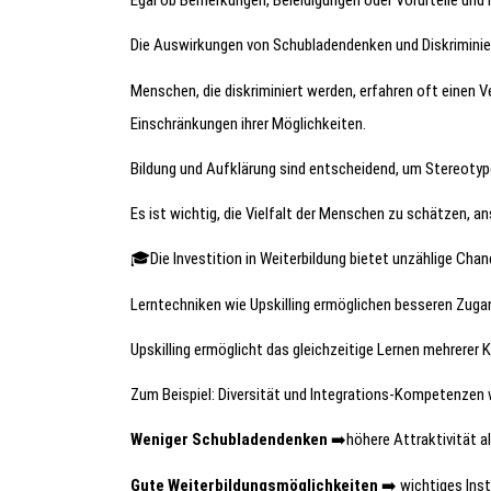
Egal ob Bemerkungen, Beleidigungen oder Vorurteile und
Die Auswirkungen von Schubladendenken und Diskriminier
Menschen, die diskriminiert werden, erfahren oft einen 
Einschränkungen ihrer Möglichkeiten.
Bildung und Aufklärung sind entscheidend, um Stereotyp
Es ist wichtig, die Vielfalt der Menschen zu schätzen, a
🎓Die Investition in Weiterbildung bietet unzählige Chan
Lerntechniken wie Upskilling ermöglichen besseren Zuga
Upskilling ermöglicht das gleichzeitige Lernen mehrerer
Zum Beispiel: Diversität und Integrations-Kompetenzen w
Weniger Schubladendenken
➡️höhere Attraktivität al
Gute Weiterbildungsmöglichkeiten
➡️ wichtiges Inst