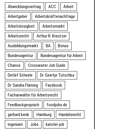
Abwicklungsvertrag
ACC
Arbeit
Arbeitgeber
Arbeitskräftenachfrage
Arbeitslosigkeit
Arbeitsmarkt
Arbeitsrecht
Arthur R. Kreutzer
Ausbildungsmarkt
BA
Bonus
Bundesagentur
Bundesagentur für Arbeit
Chance
Crosswater Job Guide
Detlef Scheele
Dr. Geertje Tutschka
Dr. Sandra Fläming
Facebook
Fachanwältin für Arbeitsrecht
Feedbackgespräch
foodjobs.de
gerhard kenk
Hamburg
Handelsrecht
ingeniam
Jobs
kanzlei-job