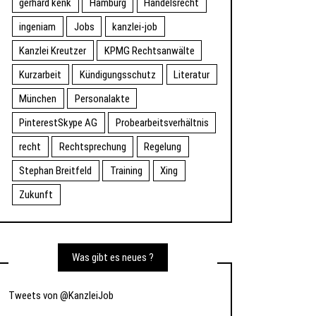
gerhard kenk
Hamburg
Handelsrecht
ingeniam
Jobs
kanzlei-job
Kanzlei Kreutzer
KPMG Rechtsanwälte
Kurzarbeit
Kündigungsschutz
Literatur
München
Personalakte
PinterestSkype AG
Probearbeitsverhältnis
recht
Rechtsprechung
Regelung
Stephan Breitfeld
Training
Xing
Zukunft
Was gibt es neues ?
Tweets von @KanzleiJob