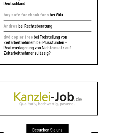
Deutschland
buy safe facebook fans
bei
Wiki
Andres
bei
Rechtsberatung
dvd copier free
bei
Freistellung von
Zeitarbeitnehmern bei Plusstunden –
Risikoverlagerung von Nichteinsatz auf
Zeitarbeitnehmer zulässig?
Besuchen Sie uns