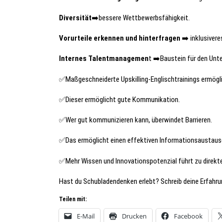
Diversität
➡️bessere Wettbewerbsfähigkeit.
Vorurteile erkennen und hinterfragen
➡️ inklusivere
Internes Talentmanagemen
t ➡️Baustein für den Unt
✅Maßgeschneiderte Upskilling-Englischtrainings ermögl
✅Dieser ermöglicht gute Kommunikation.
✅Wer gut kommunizieren kann, überwindet Barrieren.
✅Das ermöglicht einen effektiven Informationsaustausc
✅Mehr Wissen und Innovationspotenzial führt zu direkte
Hast du Schubladendenken erlebt? Schreib deine Erfahr
Teilen mit:
E-Mail
Drucken
Facebook