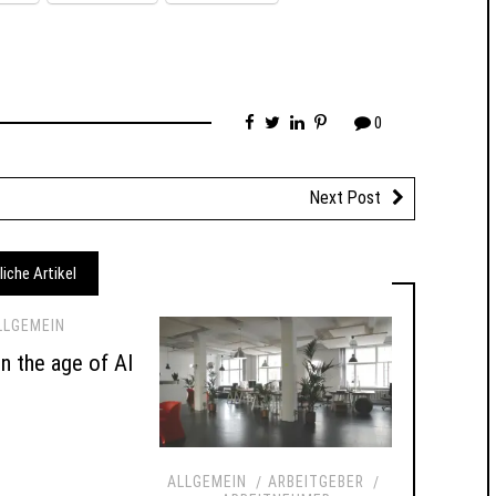
0
Next Post
liche Artikel
LLGEMEIN
 in the age of AI
ALLGEMEIN
ARBEITGEBER