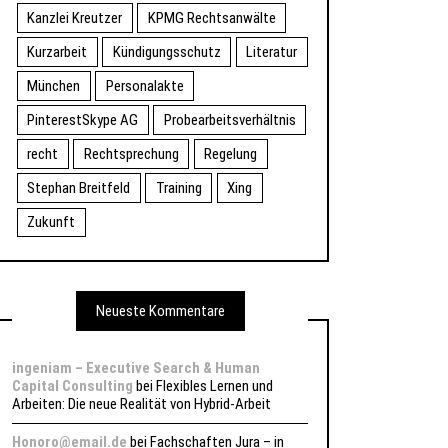
Kanzlei Kreutzer
KPMG Rechtsanwälte
Kurzarbeit
Kündigungsschutz
Literatur
München
Personalakte
PinterestSkype AG
Probearbeitsverhältnis
recht
Rechtsprechung
Regelung
Stephan Breitfeld
Training
Xing
Zukunft
Neueste Kommentare
ingeniam – Executive Search & Human
Capital Consulting
bei
Flexibles Lernen und
Arbeiten: Die neue Realität von Hybrid-Arbeit
Honoro@email.de
bei
Fachschaften Jura – in