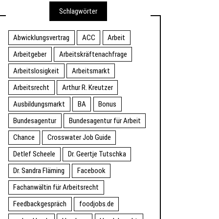
Schlagwörter
Abwicklungsvertrag
ACC
Arbeit
Arbeitgeber
Arbeitskräftenachfrage
Arbeitslosigkeit
Arbeitsmarkt
Arbeitsrecht
Arthur R. Kreutzer
Ausbildungsmarkt
BA
Bonus
Bundesagentur
Bundesagentur für Arbeit
Chance
Crosswater Job Guide
Detlef Scheele
Dr. Geertje Tutschka
Dr. Sandra Fläming
Facebook
Fachanwältin für Arbeitsrecht
Feedbackgespräch
foodjobs.de