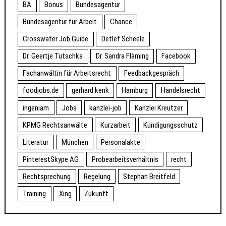
BA
Bonus
Bundesagentur
Bundesagentur für Arbeit
Chance
Crosswater Job Guide
Detlef Scheele
Dr. Geertje Tutschka
Dr. Sandra Fläming
Facebook
Fachanwältin für Arbeitsrecht
Feedbackgespräch
foodjobs.de
gerhard kenk
Hamburg
Handelsrecht
ingeniam
Jobs
kanzlei-job
Kanzlei Kreutzer
KPMG Rechtsanwälte
Kurzarbeit
Kündigungsschutz
Literatur
München
Personalakte
PinterestSkype AG
Probearbeitsverhältnis
recht
Rechtsprechung
Regelung
Stephan Breitfeld
Training
Xing
Zukunft