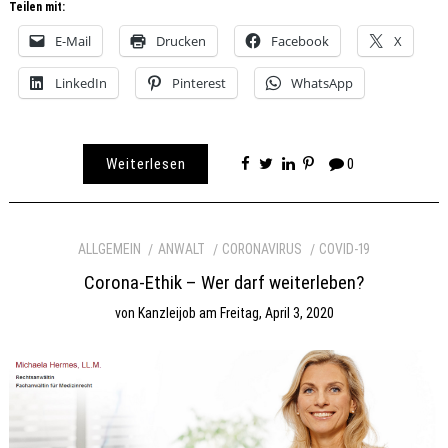
Teilen mit:
E-Mail
Drucken
Facebook
X
LinkedIn
Pinterest
WhatsApp
Weiterlesen
0
ALLGEMEIN
ANWALT
CORONAVIRUS
COVID-19
Corona-Ethik – Wer darf weiterleben?
von
Kanzleijob
am
Freitag, April 3, 2020