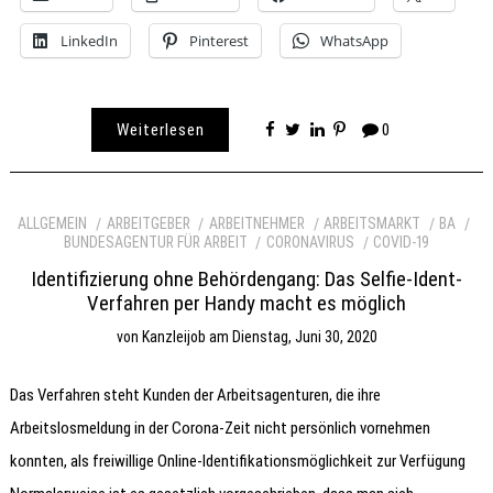
LinkedIn
Pinterest
WhatsApp
Weiterlesen
0
ALLGEMEIN
ARBEITGEBER
ARBEITNEHMER
ARBEITSMARKT
BA
BUNDESAGENTUR FÜR ARBEIT
CORONAVIRUS
COVID-19
Identifizierung ohne Behördengang: Das Selfie-Ident-
Verfahren per Handy macht es möglich
von
Kanzleijob
am
Dienstag, Juni 30, 2020
Das Verfahren steht Kunden der Arbeitsagenturen, die ihre
Arbeitslosmeldung in der Corona-Zeit nicht persönlich vornehmen
konnten, als freiwillige Online-Identifikationsmöglichkeit zur Verfügung