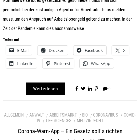
Normalerweise ist es gesetzlich vorgeschrieben, dass man sich
persönlich bei der zuständigen Agentur für Arbeit arbeitslos melden
muss, um den Anspruch auf Arbeitslosengeld geltend zu machen. In der
Zeit der Pandemie kann dies ausnahmsweise …
Teilen mit:
E-Mail
Drucken
Facebook
X
LinkedIn
Pinterest
WhatsApp
Weiterlesen
0
ALLGEMEIN
ANWALT
ARBEITSMARKT
BIO
CORONAVIRUS
COVID-
19
LIFE SCIENCES
MEDIZINRECHT
Corona-Warn-App – Ein Gesetz soll`s richten