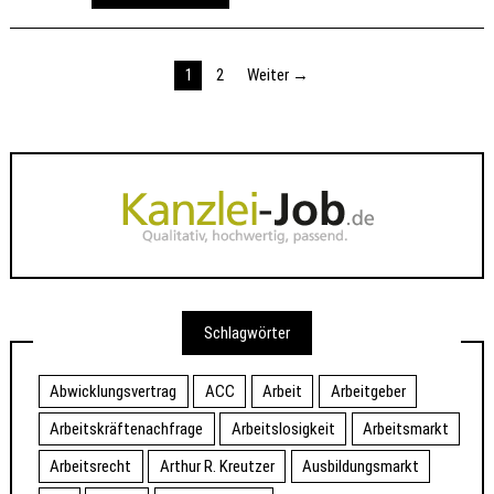
Seitennummerierung
1
2
Weiter →
der
Beiträge
Schlagwörter
Abwicklungsvertrag
ACC
Arbeit
Arbeitgeber
Arbeitskräftenachfrage
Arbeitslosigkeit
Arbeitsmarkt
Arbeitsrecht
Arthur R. Kreutzer
Ausbildungsmarkt