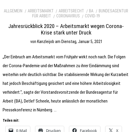
ALLGEMEIN
ARBEITSMARKT
ARBEITSRECHT
BA
BUNDESAGENTUR
FÜR ARBEIT
CORONAVIRUS
COVID-19
Jahresrückblick 2020 – Arbeitsmarkt wegen Corona-
Krise stark unter Druck
von
Kanzleijob
am
Dienstag, Januar 5, 2021
„Der Einbruch am Arbeitsmarkt vom Frühjahr wirkt noch nach. Die Folgen
der Corona-Pandemie und der Maßnahmen zu ihrer Eindämmung sind
weiterhin sehr deutlich sichtbar. Die stabilisierende Wirkung der Kurzarbeit
hat jedoch Beschäftigung gesichert und eine höhere Arbeitslosigkeit
verhindert.“, sagte der Vorstandsvorsitzende der Bundesagentur für
Arbeit (BA), Detlef Scheele, heute anlässlich der monatlichen
Pressekonferenz in Nürnberg. …
Teilen mit:
E-Mail
Drucken
Facebook
X