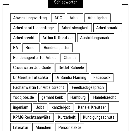
Schlagwörter
Abwicklungsvertrag
ACC
Arbeit
Arbeitgeber
Arbeitskräftenachfrage
Arbeitslosigkeit
Arbeitsmarkt
Arbeitsrecht
Arthur R. Kreutzer
Ausbildungsmarkt
BA
Bonus
Bundesagentur
Bundesagentur für Arbeit
Chance
Crosswater Job Guide
Detlef Scheele
Dr. Geertje Tutschka
Dr. Sandra Fläming
Facebook
Fachanwältin für Arbeitsrecht
Feedbackgespräch
foodjobs.de
gerhard kenk
Hamburg
Handelsrecht
ingeniam
Jobs
kanzlei-job
Kanzlei Kreutzer
KPMG Rechtsanwälte
Kurzarbeit
Kündigungsschutz
Literatur
München
Personalakte