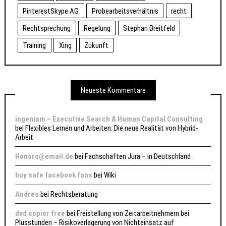
PinterestSkype AG
Probearbeitsverhältnis
recht
Rechtsprechung
Regelung
Stephan Breitfeld
Training
Xing
Zukunft
Neueste Kommentare
ingeniam – Executive Search & Human Capital Consulting
bei
Flexibles Lernen und Arbeiten: Die neue Realität von Hybrid-
Arbeit
Honoro@email.de
bei
Fachschaften Jura – in Deutschland
buy safe facebook fans
bei
Wiki
Andres
bei
Rechtsberatung
dvd copier free
bei
Freistellung von Zeitarbeitnehmern bei
Plusstunden – Risikoverlagerung von Nichteinsatz auf