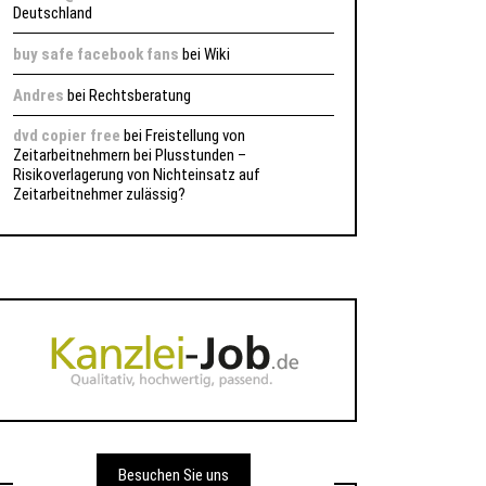
Deutschland
buy safe facebook fans
bei
Wiki
Andres
bei
Rechtsberatung
dvd copier free
bei
Freistellung von
Zeitarbeitnehmern bei Plusstunden –
Risikoverlagerung von Nichteinsatz auf
Zeitarbeitnehmer zulässig?
Besuchen Sie uns