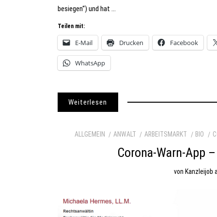
besiegen“) und hat …
Teilen mit:
E-Mail
Drucken
Facebook
WhatsApp
Weiterlesen
ALLGEMEIN
ANWALT
ARBEITSMARKT
BIO
C
Corona-Warn-App – E
von
Kanzleijob