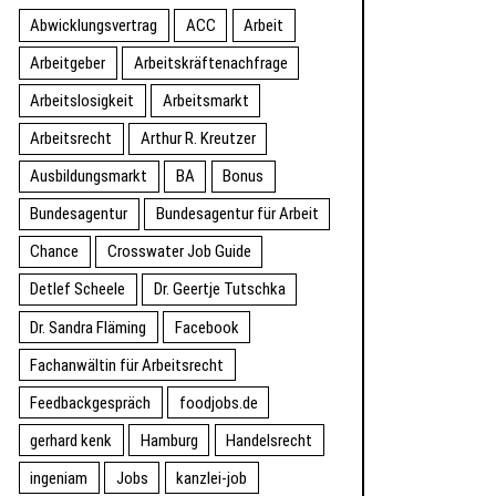
Abwicklungsvertrag
ACC
Arbeit
Arbeitgeber
Arbeitskräftenachfrage
Arbeitslosigkeit
Arbeitsmarkt
Arbeitsrecht
Arthur R. Kreutzer
Ausbildungsmarkt
BA
Bonus
Bundesagentur
Bundesagentur für Arbeit
Chance
Crosswater Job Guide
Detlef Scheele
Dr. Geertje Tutschka
Dr. Sandra Fläming
Facebook
Fachanwältin für Arbeitsrecht
Feedbackgespräch
foodjobs.de
gerhard kenk
Hamburg
Handelsrecht
ingeniam
Jobs
kanzlei-job