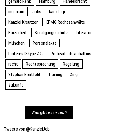
gerhard kenk
Hamburg
Handelsrecht
ingeniam
Jobs
kanzlei-job
Kanzlei Kreutzer
KPMG Rechtsanwälte
Kurzarbeit
Kündigungsschutz
Literatur
München
Personalakte
PinterestSkype AG
Probearbeitsverhältnis
recht
Rechtsprechung
Regelung
Stephan Breitfeld
Training
Xing
Zukunft
Was gibt es neues ?
Tweets von @KanzleiJob