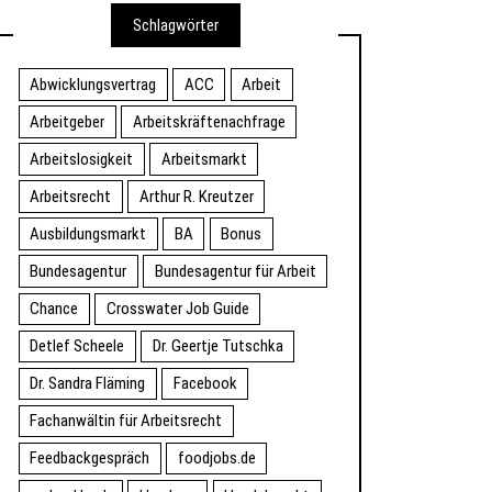
Schlagwörter
Abwicklungsvertrag
ACC
Arbeit
Arbeitgeber
Arbeitskräftenachfrage
Arbeitslosigkeit
Arbeitsmarkt
Arbeitsrecht
Arthur R. Kreutzer
Ausbildungsmarkt
BA
Bonus
Bundesagentur
Bundesagentur für Arbeit
Chance
Crosswater Job Guide
Detlef Scheele
Dr. Geertje Tutschka
Dr. Sandra Fläming
Facebook
Fachanwältin für Arbeitsrecht
Feedbackgespräch
foodjobs.de