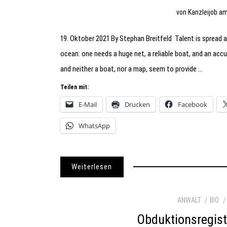
von
Kanzleijob
a
19. Oktober 2021 By Stephan Breitfeld Talent is spread al
ocean: one needs a huge net, a reliable boat, and an acc
and neither a boat, nor a map, seem to provide …
Teilen mit:
E-Mail
Drucken
Facebook
WhatsApp
Weiterlesen
ANWALT
BIO
Obduktionsregist