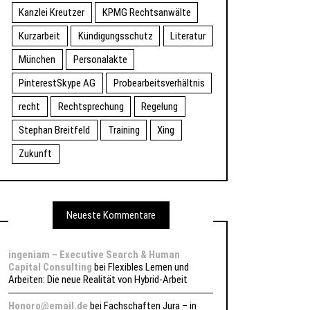
Kanzlei Kreutzer
KPMG Rechtsanwälte
Kurzarbeit
Kündigungsschutz
Literatur
München
Personalakte
PinterestSkype AG
Probearbeitsverhältnis
recht
Rechtsprechung
Regelung
Stephan Breitfeld
Training
Xing
Zukunft
Neueste Kommentare
ingeniam – Executive Search & Human
Capital Consulting
bei
Flexibles Lernen und
Arbeiten: Die neue Realität von Hybrid-Arbeit
Honoro@email.de
bei
Fachschaften Jura – in