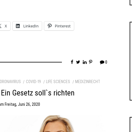
X
LinkedIn
Pinterest
0
ORONAVIRUS
COVID-19
LIFE SCIENCES
MEDIZINRECHT
in Gesetz soll`s richten
am
Freitag, Juni 26, 2020