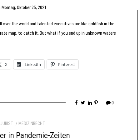
m
Montag, Oktober 25, 2021
l over the world and talented executives are like goldfish in the
urate map, to catch it. But what if you end up in unknown waters
X
LinkedIn
Pinterest
0
JURIST
MEDIZINRECHT
er in Pandemie-Zeiten