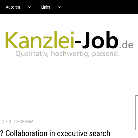
Autoren
Links
N
BIO
INGENIAM
s? Collaboration in executive search