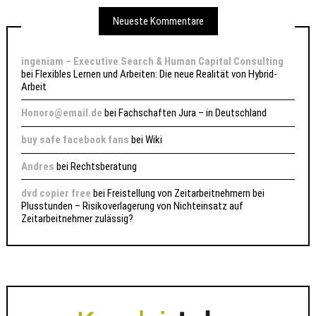
Neueste Kommentare
ingeniam – Executive Search & Human Capital Consulting
bei
Flexibles Lernen und Arbeiten: Die neue Realität von Hybrid-
Arbeit
Honoro@email.de
bei
Fachschaften Jura – in Deutschland
buy safe facebook fans
bei
Wiki
Andres
bei
Rechtsberatung
dvd copier free
bei
Freistellung von Zeitarbeitnehmern bei
Plusstunden – Risikoverlagerung von Nichteinsatz auf
Zeitarbeitnehmer zulässig?