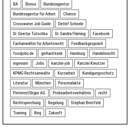
BA
Bonus
Bundesagentur
Bundesagentur für Arbeit
Chance
Crosswater Job Guide
Detlef Scheele
Dr. Geertje Tutschka
Dr. Sandra Fläming
Facebook
Fachanwältin für Arbeitsrecht
Feedbackgespräch
foodjobs.de
gerhard kenk
Hamburg
Handelsrecht
ingeniam
Jobs
kanzlei-job
Kanzlei Kreutzer
KPMG Rechtsanwälte
Kurzarbeit
Kündigungsschutz
Literatur
München
Personalakte
PinterestSkype AG
Probearbeitsverhältnis
recht
Rechtsprechung
Regelung
Stephan Breitfeld
Training
Xing
Zukunft