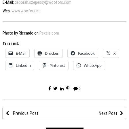
E-Mail:
deborah.szepessy@woofors.com
Web:
www.woofors.at
Photo by Riccardo on
Pexels.com
Teilen mit:
E-Mail
Drucken
Facebook
X
LinkedIn
Pinterest
WhatsApp
0
Previous Post
Next Post