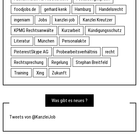
foodjobs.de
gerhard kenk
Hamburg
Handelsrecht
ingeniam
Jobs
kanzlei-job
Kanzlei Kreutzer
KPMG Rechtsanwälte
Kurzarbeit
Kündigungsschutz
Literatur
München
Personalakte
PinterestSkype AG
Probearbeitsverhältnis
recht
Rechtsprechung
Regelung
Stephan Breitfeld
Training
Xing
Zukunft
Was gibt es neues ?
Tweets von @KanzleiJob