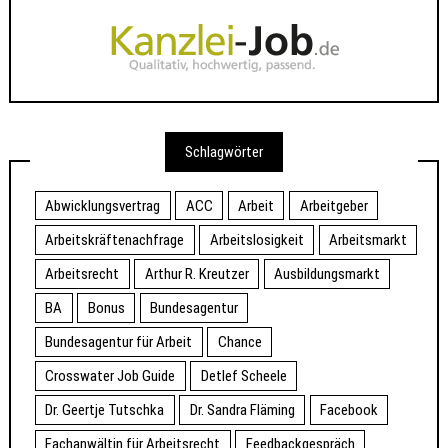
Schlagwörter
Abwicklungsvertrag
ACC
Arbeit
Arbeitgeber
Arbeitskräftenachfrage
Arbeitslosigkeit
Arbeitsmarkt
Arbeitsrecht
Arthur R. Kreutzer
Ausbildungsmarkt
BA
Bonus
Bundesagentur
Bundesagentur für Arbeit
Chance
Crosswater Job Guide
Detlef Scheele
Dr. Geertje Tutschka
Dr. Sandra Fläming
Facebook
Fachanwältin für Arbeitsrecht
Feedbackgespräch