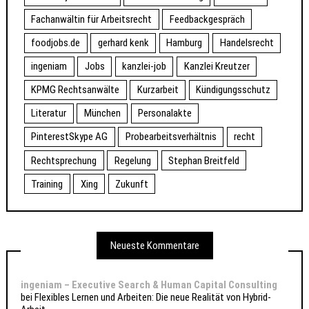
Fachanwältin für Arbeitsrecht
Feedbackgespräch
foodjobs.de
gerhard kenk
Hamburg
Handelsrecht
ingeniam
Jobs
kanzlei-job
Kanzlei Kreutzer
KPMG Rechtsanwälte
Kurzarbeit
Kündigungsschutz
Literatur
München
Personalakte
PinterestSkype AG
Probearbeitsverhältnis
recht
Rechtsprechung
Regelung
Stephan Breitfeld
Training
Xing
Zukunft
Neueste Kommentare
ingeniam – Executive Search & Human Capital Consulting
bei
Flexibles Lernen und Arbeiten: Die neue Realität von Hybrid-