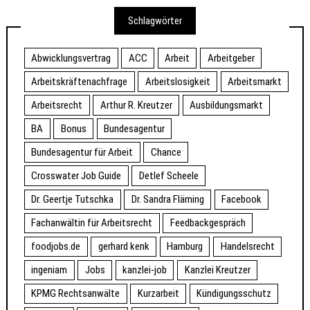
Schlagwörter
Abwicklungsvertrag
ACC
Arbeit
Arbeitgeber
Arbeitskräftenachfrage
Arbeitslosigkeit
Arbeitsmarkt
Arbeitsrecht
Arthur R. Kreutzer
Ausbildungsmarkt
BA
Bonus
Bundesagentur
Bundesagentur für Arbeit
Chance
Crosswater Job Guide
Detlef Scheele
Dr. Geertje Tutschka
Dr. Sandra Fläming
Facebook
Fachanwältin für Arbeitsrecht
Feedbackgespräch
foodjobs.de
gerhard kenk
Hamburg
Handelsrecht
ingeniam
Jobs
kanzlei-job
Kanzlei Kreutzer
KPMG Rechtsanwälte
Kurzarbeit
Kündigungsschutz