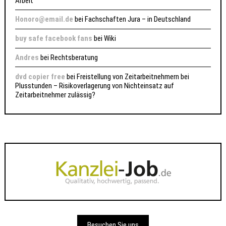
Arbeit
Honoro@email.de
bei
Fachschaften Jura – in Deutschland
buy safe facebook fans
bei
Wiki
Andres
bei
Rechtsberatung
dvd copier free
bei
Freistellung von Zeitarbeitnehmern bei
Plusstunden – Risikoverlagerung von Nichteinsatz auf
Zeitarbeitnehmer zulässig?
Besuchen Sie uns