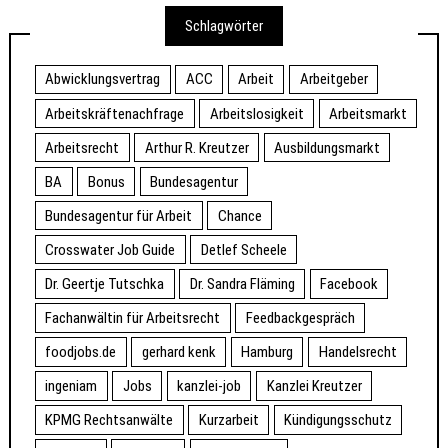
Schlagwörter
Abwicklungsvertrag
ACC
Arbeit
Arbeitgeber
Arbeitskräftenachfrage
Arbeitslosigkeit
Arbeitsmarkt
Arbeitsrecht
Arthur R. Kreutzer
Ausbildungsmarkt
BA
Bonus
Bundesagentur
Bundesagentur für Arbeit
Chance
Crosswater Job Guide
Detlef Scheele
Dr. Geertje Tutschka
Dr. Sandra Fläming
Facebook
Fachanwältin für Arbeitsrecht
Feedbackgespräch
foodjobs.de
gerhard kenk
Hamburg
Handelsrecht
ingeniam
Jobs
kanzlei-job
Kanzlei Kreutzer
KPMG Rechtsanwälte
Kurzarbeit
Kündigungsschutz