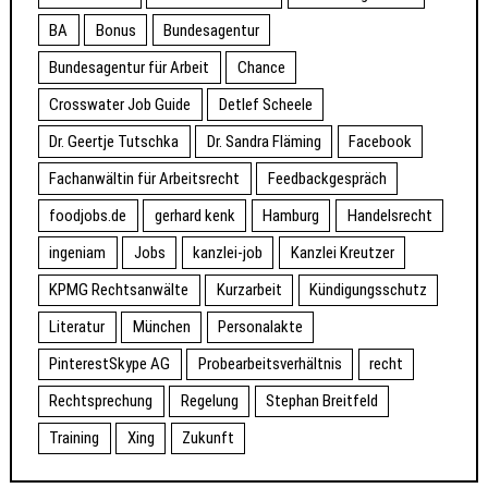
BA
Bonus
Bundesagentur
Bundesagentur für Arbeit
Chance
Crosswater Job Guide
Detlef Scheele
Dr. Geertje Tutschka
Dr. Sandra Fläming
Facebook
Fachanwältin für Arbeitsrecht
Feedbackgespräch
foodjobs.de
gerhard kenk
Hamburg
Handelsrecht
ingeniam
Jobs
kanzlei-job
Kanzlei Kreutzer
KPMG Rechtsanwälte
Kurzarbeit
Kündigungsschutz
Literatur
München
Personalakte
PinterestSkype AG
Probearbeitsverhältnis
recht
Rechtsprechung
Regelung
Stephan Breitfeld
Training
Xing
Zukunft