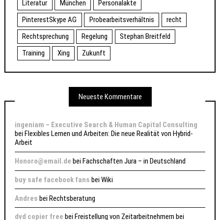
Literatur
München
Personalakte
PinterestSkype AG
Probearbeitsverhältnis
recht
Rechtsprechung
Regelung
Stephan Breitfeld
Training
Xing
Zukunft
Neueste Kommentare
ingeniam – Executive Search & Human Capital Consulting
bei
Flexibles Lernen und Arbeiten: Die neue Realität von Hybrid-
Arbeit
Honoro@email.de
bei
Fachschaften Jura – in Deutschland
buy safe facebook fans
bei
Wiki
Andres
bei
Rechtsberatung
dvd copier free
bei
Freistellung von Zeitarbeitnehmern bei