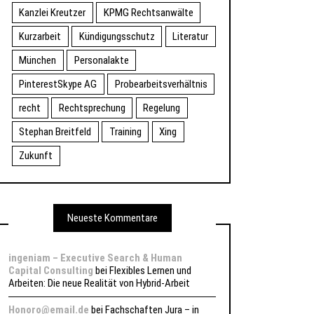
Kanzlei Kreutzer
KPMG Rechtsanwälte
Kurzarbeit
Kündigungsschutz
Literatur
München
Personalakte
PinterestSkype AG
Probearbeitsverhältnis
recht
Rechtsprechung
Regelung
Stephan Breitfeld
Training
Xing
Zukunft
Neueste Kommentare
ingeniam – Executive Search & Human
Capital Consulting
bei
Flexibles Lernen und
Arbeiten: Die neue Realität von Hybrid-Arbeit
Honoro@email.de
bei
Fachschaften Jura – in