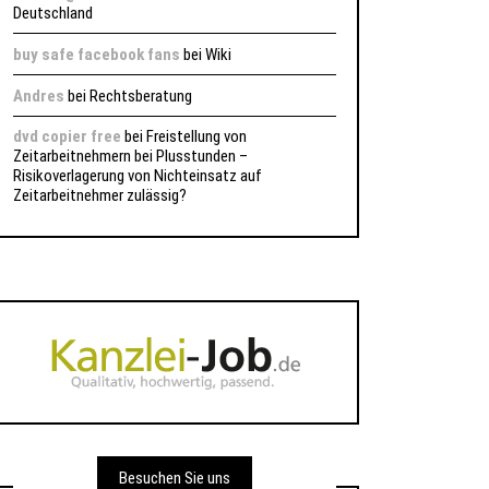
Deutschland
buy safe facebook fans
bei
Wiki
Andres
bei
Rechtsberatung
dvd copier free
bei
Freistellung von
Zeitarbeitnehmern bei Plusstunden –
Risikoverlagerung von Nichteinsatz auf
Zeitarbeitnehmer zulässig?
Besuchen Sie uns