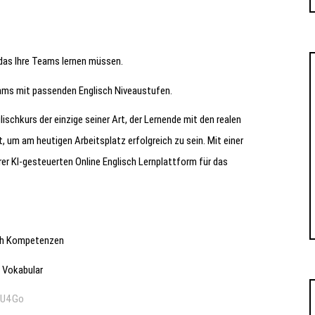
 das Ihre Teams lernen müssen.
eams mit passenden Englisch Niveaustufen.
ischkurs der einzige seiner Art, der Lernende mit den realen
um am heutigen Arbeitsplatz erfolgreich zu sein. Mit einer
rer KI-gesteuerten Online Englisch Lernplattform für das
sch Kompetenzen
m Vokabular
0EU4Go