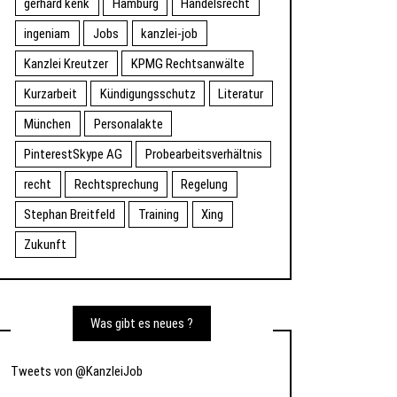
gerhard kenk
Hamburg
Handelsrecht
ingeniam
Jobs
kanzlei-job
Kanzlei Kreutzer
KPMG Rechtsanwälte
Kurzarbeit
Kündigungsschutz
Literatur
München
Personalakte
PinterestSkype AG
Probearbeitsverhältnis
recht
Rechtsprechung
Regelung
Stephan Breitfeld
Training
Xing
Zukunft
Was gibt es neues ?
Tweets von @KanzleiJob