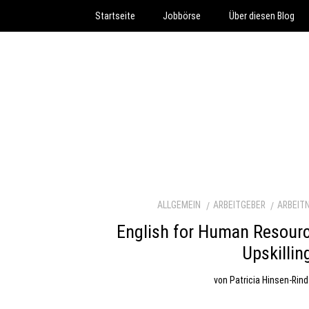
Startseite
Jobbörse
Über diesen Blog
ALLGEMEIN
ARBEITGEBER
ARBEIT
English for Human Resourc
Upskillin
von
Patricia Hinsen-Rind