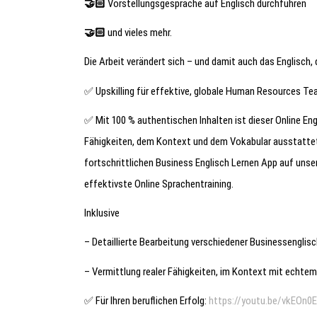
🤝🏻
Vorstellungsgespräche auf Englisch durchführen
🤝🏻
und vieles mehr.
Die Arbeit verändert sich – und damit auch das Englisch,
✅ Upskilling für effektive, globale Human Resources T
✅ Mit 100 % authentischen Inhalten ist dieser Online Engl
Fähigkeiten, dem Kontext und dem Vokabular ausstattet, 
fortschrittlichen Business Englisch Lernen App auf unse
effektivste Online Sprachentraining.
Inklusive
– Detaillierte Bearbeitung verschiedener Businessengli
– Vermittlung realer Fähigkeiten, im Kontext mit echte
✅ Für Ihren beruflichen Erfolg:
https://youtu.be/vkEOn