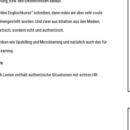
hung, bzw. den Erkenntnissen daraus.
Online Englischkurse“ schreiben, dann reden wir über sehr coole
mmengestellt wurden. Und zwar aus Inhalten aus den Medien,
etisch, sondern echt und authentisch.
iken wie Upskilling und Microlearning und natürlich auch das für
Learning.
ls
sch Lernen enthält authentische Situationen mit echten HR-