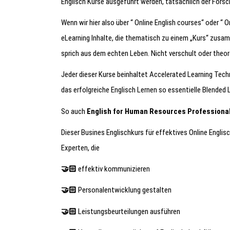
Englisch Kurse ausgeführt werden, tatsächlich der Forsc
Wenn wir hier also über “ Online English courses“ oder “ 
eLearning Inhalte, die thematisch zu einem „Kurs“ zusa
sprich aus dem echten Leben. Nicht verschult oder theor
Jeder dieser Kurse beinhaltet Accelerated Learning Techn
das erfolgreiche Englisch Lernen so essentielle Blended 
So auch
English for Human Resources Professiona
Dieser Busines Englischkurs für effektives Online Engli
Experten, die
🤝🏻
effektiv kommunizieren
🤝🏻
Personalentwicklung gestalten
🤝🏻
Leistungsbeurteilungen ausführen