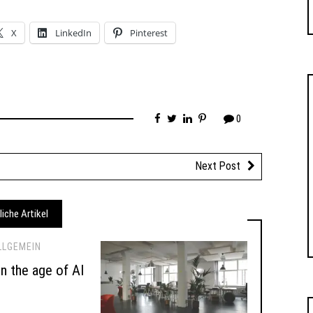
X
LinkedIn
Pinterest
0
Next Post
liche Artikel
LLGEMEIN
 in the age of AI