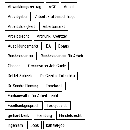
Abwicklungsvertrag
ACC
Arbeit
Arbeitgeber
Arbeitskräftenachfrage
Arbeitslosigkeit
Arbeitsmarkt
Arbeitsrecht
Arthur R. Kreutzer
Ausbildungsmarkt
BA
Bonus
Bundesagentur
Bundesagentur für Arbeit
Chance
Crosswater Job Guide
Detlef Scheele
Dr. Geertje Tutschka
Dr. Sandra Fläming
Facebook
Fachanwältin für Arbeitsrecht
Feedbackgespräch
foodjobs.de
gerhard kenk
Hamburg
Handelsrecht
ingeniam
Jobs
kanzlei-job