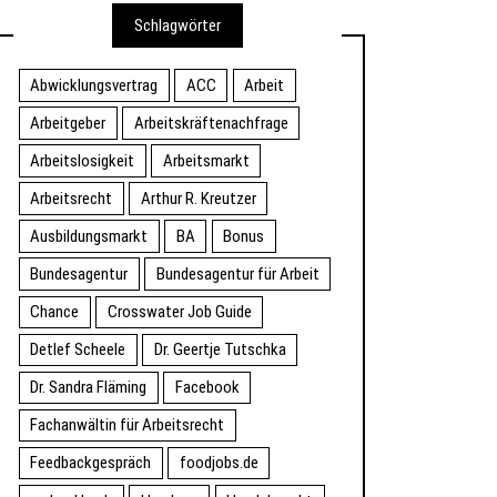
Schlagwörter
Abwicklungsvertrag
ACC
Arbeit
Arbeitgeber
Arbeitskräftenachfrage
Arbeitslosigkeit
Arbeitsmarkt
Arbeitsrecht
Arthur R. Kreutzer
Ausbildungsmarkt
BA
Bonus
Bundesagentur
Bundesagentur für Arbeit
Chance
Crosswater Job Guide
Detlef Scheele
Dr. Geertje Tutschka
Dr. Sandra Fläming
Facebook
Fachanwältin für Arbeitsrecht
Feedbackgespräch
foodjobs.de