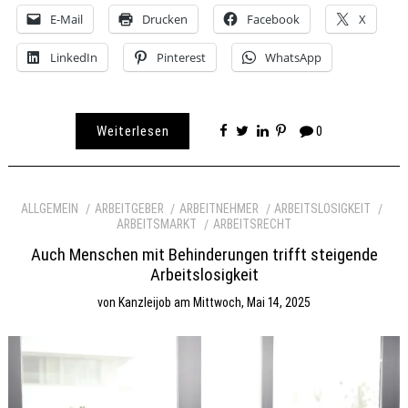
E-Mail
Drucken
Facebook
X
LinkedIn
Pinterest
WhatsApp
Weiterlesen
0
ALLGEMEIN
ARBEITGEBER
ARBEITNEHMER
ARBEITSLOSIGKEIT
ARBEITSMARKT
ARBEITSRECHT
Auch Menschen mit Behinderungen trifft steigende
Arbeitslosigkeit
von
Kanzleijob
am
Mittwoch, Mai 14, 2025