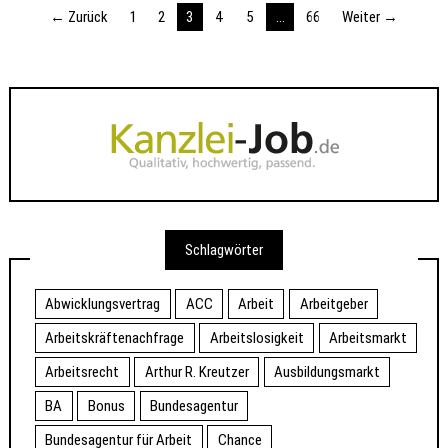
Seitennummerierung
← Zurück
1
2
3
4
5
…
66
Weiter →
der
Beiträge
Schlagwörter
Abwicklungsvertrag
ACC
Arbeit
Arbeitgeber
Arbeitskräftenachfrage
Arbeitslosigkeit
Arbeitsmarkt
Arbeitsrecht
Arthur R. Kreutzer
Ausbildungsmarkt
BA
Bonus
Bundesagentur
Bundesagentur für Arbeit
Chance