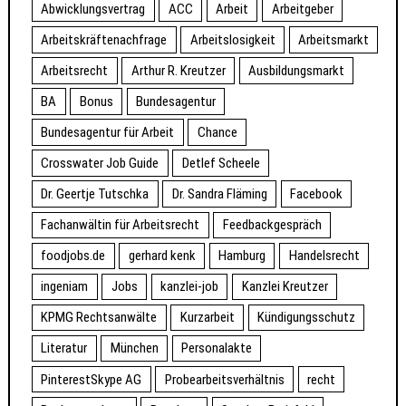
Abwicklungsvertrag
ACC
Arbeit
Arbeitgeber
Arbeitskräftenachfrage
Arbeitslosigkeit
Arbeitsmarkt
Arbeitsrecht
Arthur R. Kreutzer
Ausbildungsmarkt
BA
Bonus
Bundesagentur
Bundesagentur für Arbeit
Chance
Crosswater Job Guide
Detlef Scheele
Dr. Geertje Tutschka
Dr. Sandra Fläming
Facebook
Fachanwältin für Arbeitsrecht
Feedbackgespräch
foodjobs.de
gerhard kenk
Hamburg
Handelsrecht
ingeniam
Jobs
kanzlei-job
Kanzlei Kreutzer
KPMG Rechtsanwälte
Kurzarbeit
Kündigungsschutz
Literatur
München
Personalakte
PinterestSkype AG
Probearbeitsverhältnis
recht