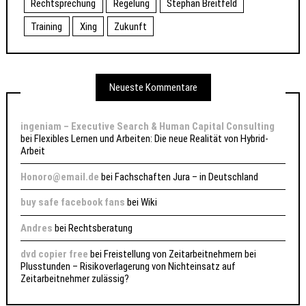
Rechtsprechung
Regelung
Stephan Breitfeld
Training
Xing
Zukunft
Neueste Kommentare
ingeniam – Executive Search & Human Capital Consulting
bei
Flexibles Lernen und Arbeiten: Die neue Realität von Hybrid-
Arbeit
Honoro@email.de
bei
Fachschaften Jura – in Deutschland
buy safe facebook fans
bei
Wiki
Andres
bei
Rechtsberatung
dvd copier free
bei
Freistellung von Zeitarbeitnehmern bei
Plusstunden – Risikoverlagerung von Nichteinsatz auf
Zeitarbeitnehmer zulässig?