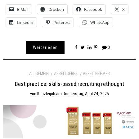
E-Mail
Drucken
Facebook
X
LinkedIn
Pinterest
WhatsApp
Weiterlesen
0
ALLGEMEIN
ARBEITGEBER
ARBEITNEHMER
Best practice: skills-based recruiting rethought
von
Kanzleijob
am
Donnerstag, April 24, 2025