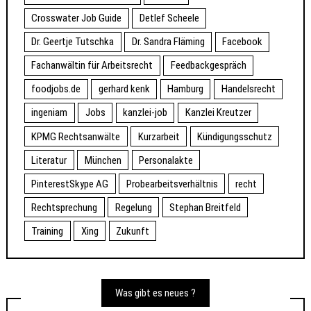
Crosswater Job Guide
Detlef Scheele
Dr. Geertje Tutschka
Dr. Sandra Fläming
Facebook
Fachanwältin für Arbeitsrecht
Feedbackgespräch
foodjobs.de
gerhard kenk
Hamburg
Handelsrecht
ingeniam
Jobs
kanzlei-job
Kanzlei Kreutzer
KPMG Rechtsanwälte
Kurzarbeit
Kündigungsschutz
Literatur
München
Personalakte
PinterestSkype AG
Probearbeitsverhältnis
recht
Rechtsprechung
Regelung
Stephan Breitfeld
Training
Xing
Zukunft
Was gibt es neues ?