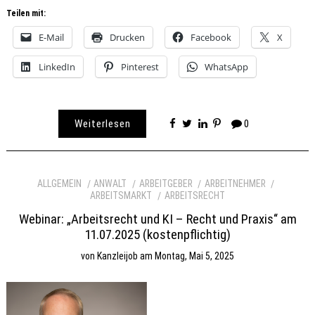
Teilen mit:
E-Mail
Drucken
Facebook
X
LinkedIn
Pinterest
WhatsApp
Weiterlesen
0
ALLGEMEIN
ANWALT
ARBEITGEBER
ARBEITNEHMER
ARBEITSMARKT
ARBEITSRECHT
Webinar: „Arbeitsrecht und KI – Recht und Praxis“ am
11.07.2025 (kostenpflichtig)
von
Kanzleijob
am
Montag, Mai 5, 2025