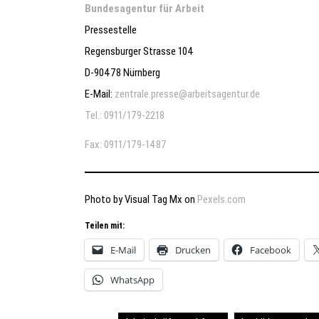
Bundesagentur für Arbeit
Pressestelle
Regensburger Strasse 104
D-90478 Nürnberg
E-Mail:
zentrale.presse@arbeitsagentur.de
Tel.: 0911/179-2218
Fax: 0911/179-1487
Photo by Visual Tag Mx on
Pexels.com
Teilen mit:
E-Mail
Drucken
Facebook
WhatsApp