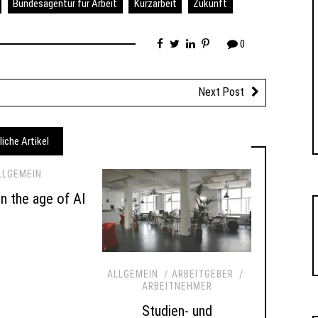
Bundesagentur für Arbeit
Kurzarbeit
Zukunft
0
Next Post
liche Artikel
LLGEMEIN
 in the age of AI
ALLGEMEIN
ARBEITGEBER
ARBEITNEHMER
Studien- und