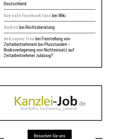
Deutschland
buy safe facebook fans
bei
Wiki
Andres
bei
Rechtsberatung
dvd copier free
bei
Freistellung von
Zeitarbeitnehmern bei Plusstunden –
Risikoverlagerung von Nichteinsatz auf
Zeitarbeitnehmer zulässig?
Besuchen Sie uns