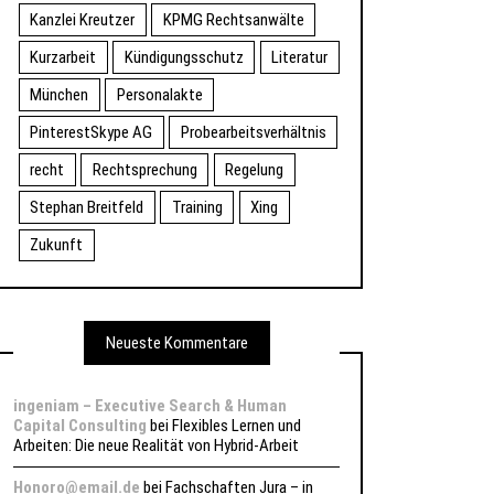
Kanzlei Kreutzer
KPMG Rechtsanwälte
Kurzarbeit
Kündigungsschutz
Literatur
München
Personalakte
PinterestSkype AG
Probearbeitsverhältnis
recht
Rechtsprechung
Regelung
Stephan Breitfeld
Training
Xing
Zukunft
Neueste Kommentare
ingeniam – Executive Search & Human
Capital Consulting
bei
Flexibles Lernen und
Arbeiten: Die neue Realität von Hybrid-Arbeit
Honoro@email.de
bei
Fachschaften Jura – in