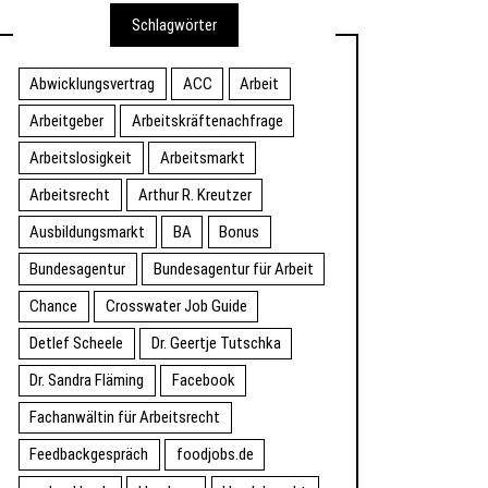
Schlagwörter
Abwicklungsvertrag
ACC
Arbeit
Arbeitgeber
Arbeitskräftenachfrage
Arbeitslosigkeit
Arbeitsmarkt
Arbeitsrecht
Arthur R. Kreutzer
Ausbildungsmarkt
BA
Bonus
Bundesagentur
Bundesagentur für Arbeit
Chance
Crosswater Job Guide
Detlef Scheele
Dr. Geertje Tutschka
Dr. Sandra Fläming
Facebook
Fachanwältin für Arbeitsrecht
Feedbackgespräch
foodjobs.de