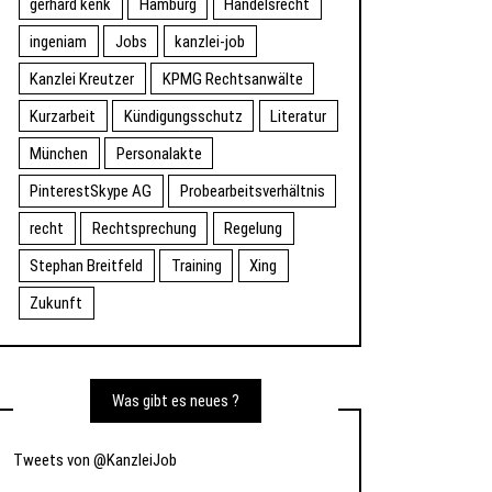
gerhard kenk
Hamburg
Handelsrecht
ingeniam
Jobs
kanzlei-job
Kanzlei Kreutzer
KPMG Rechtsanwälte
Kurzarbeit
Kündigungsschutz
Literatur
München
Personalakte
PinterestSkype AG
Probearbeitsverhältnis
recht
Rechtsprechung
Regelung
Stephan Breitfeld
Training
Xing
Zukunft
Was gibt es neues ?
Tweets von @KanzleiJob