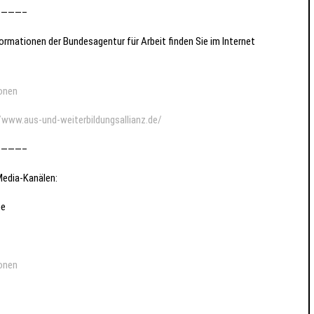
———–
rmationen der Bundesagentur für Arbeit finden Sie im Internet
onen
/www.aus-und-weiterbildungsallianz.de/
———–
Media-Kanälen:
be
onen