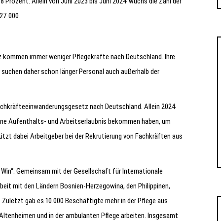
8 Prozent. Allein von Juni 2023 bis Juni 2024 wuchs die Zahl der
27.000.
 kommen immer weniger Pflegekräfte nach Deutschland. Ihre
r suchen daher schon länger Personal auch außerhalb der
achkräfteeinwanderungsgesetz nach Deutschland. Allein 2024
r eine Aufenthalts- und Arbeitserlaubnis bekommen haben, um
tzt dabei Arbeitgeber bei der Rekrutierung von Fachkräften aus
 Win“. Gemeinsam mit der Gesellschaft für Internationale
beit mit den Ländern Bosnien-Herzegowina, den Philippinen,
Zuletzt gab es 10.000 Beschäftigte mehr in der Pflege aus
 Altenheimen und in der ambulanten Pflege arbeiten. Insgesamt