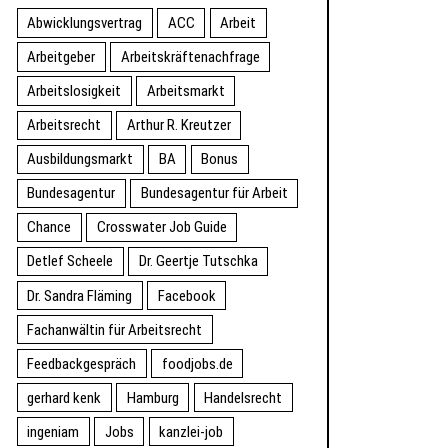
Abwicklungsvertrag
ACC
Arbeit
Arbeitgeber
Arbeitskräftenachfrage
Arbeitslosigkeit
Arbeitsmarkt
Arbeitsrecht
Arthur R. Kreutzer
Ausbildungsmarkt
BA
Bonus
Bundesagentur
Bundesagentur für Arbeit
Chance
Crosswater Job Guide
Detlef Scheele
Dr. Geertje Tutschka
Dr. Sandra Fläming
Facebook
Fachanwältin für Arbeitsrecht
Feedbackgespräch
foodjobs.de
gerhard kenk
Hamburg
Handelsrecht
ingeniam
Jobs
kanzlei-job