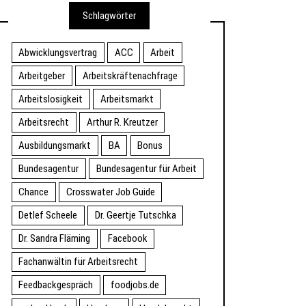
Schlagwörter
Abwicklungsvertrag
ACC
Arbeit
Arbeitgeber
Arbeitskräftenachfrage
Arbeitslosigkeit
Arbeitsmarkt
Arbeitsrecht
Arthur R. Kreutzer
Ausbildungsmarkt
BA
Bonus
Bundesagentur
Bundesagentur für Arbeit
Chance
Crosswater Job Guide
Detlef Scheele
Dr. Geertje Tutschka
Dr. Sandra Fläming
Facebook
Fachanwältin für Arbeitsrecht
Feedbackgespräch
foodjobs.de