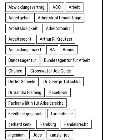
Abwicklungsvertrag
ACC
Arbeit
Arbeitgeber
Arbeitskräftenachfrage
Arbeitslosigkeit
Arbeitsmarkt
Arbeitsrecht
Arthur R. Kreutzer
Ausbildungsmarkt
BA
Bonus
Bundesagentur
Bundesagentur für Arbeit
Chance
Crosswater Job Guide
Detlef Scheele
Dr. Geertje Tutschka
Dr. Sandra Fläming
Facebook
Fachanwältin für Arbeitsrecht
Feedbackgespräch
foodjobs.de
gerhard kenk
Hamburg
Handelsrecht
ingeniam
Jobs
kanzlei-job