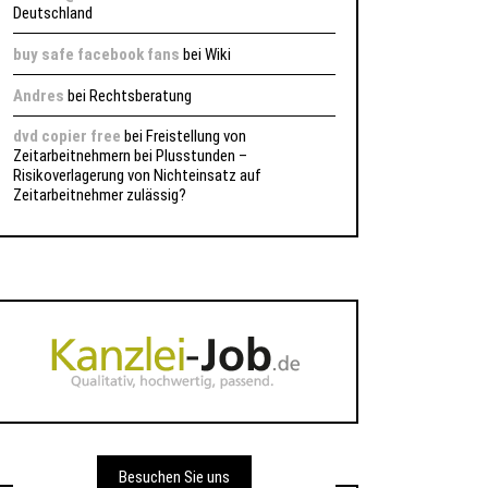
Deutschland
buy safe facebook fans
bei
Wiki
Andres
bei
Rechtsberatung
dvd copier free
bei
Freistellung von
Zeitarbeitnehmern bei Plusstunden –
Risikoverlagerung von Nichteinsatz auf
Zeitarbeitnehmer zulässig?
Besuchen Sie uns