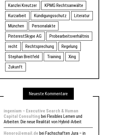
Kanzlei Kreutzer
KPMG Rechtsanwälte
Kurzarbeit
Kündigungsschutz
Literatur
München
Personalakte
PinterestSkype AG
Probearbeitsverhältnis
recht
Rechtsprechung
Regelung
Stephan Breitfeld
Training
Xing
Zukunft
Neueste Kommentare
ingeniam – Executive Search & Human
Capital Consulting
bei
Flexibles Lernen und
Arbeiten: Die neue Realität von Hybrid-Arbeit
Honoro@email.de
bei
Fachschaften Jura – in