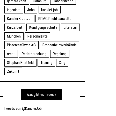
gerhard kenk
Hamburg
Handelsrecht
ingeniam
Jobs
kanzlei-job
Kanzlei Kreutzer
KPMG Rechtsanwälte
Kurzarbeit
Kündigungsschutz
Literatur
München
Personalakte
PinterestSkype AG
Probearbeitsverhältnis
recht
Rechtsprechung
Regelung
Stephan Breitfeld
Training
Xing
Zukunft
Was gibt es neues ?
Tweets von @KanzleiJob