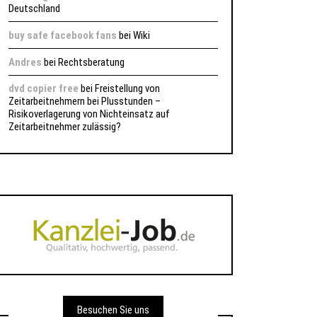
Deutschland
buy safe facebook fans
bei
Wiki
Andres
bei
Rechtsberatung
dvd copier free
bei
Freistellung von
Zeitarbeitnehmern bei Plusstunden –
Risikoverlagerung von Nichteinsatz auf
Zeitarbeitnehmer zulässig?
Besuchen Sie uns