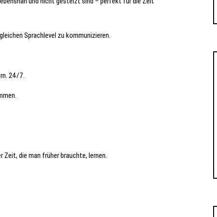
ebensnah und nicht gestelzt sind – perfekt für die Zeit
leichen Sprachlevel zu kommunizieren.
rn. 24/7.
ammen.
r Zeit, die man früher brauchte, lernen.