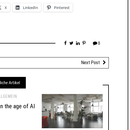
X
LinkedIn
Pinterest
0
Next Post
liche Artikel
LLGEMEIN
 in the age of AI