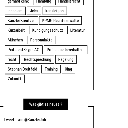
gerhard kenk
Hamburg
Handelsrecht
ingeniam
Jobs
kanzlei-job
Kanzlei Kreutzer
KPMG Rechtsanwälte
Kurzarbeit
Kündigungsschutz
Literatur
München
Personalakte
PinterestSkype AG
Probearbeitsverhältnis
recht
Rechtsprechung
Regelung
Stephan Breitfeld
Training
Xing
Zukunft
Was gibt es neues ?
Tweets von @KanzleiJob