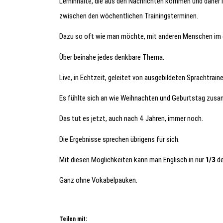
Lerninhalte, die aus den Nachrichten kommen und daher l
zwischen den wöchentlichen Trainingsterminen.
Dazu so oft wie man möchte, mit anderen Menschen im g
Über beinahe jedes denkbare Thema.
Live, in Echtzeit, geleitet von ausgebildeten Sprachtraine
Es fühlte sich an wie Weihnachten und Geburtstag zus
Das tut es jetzt, auch nach 4 Jahren, immer noch.
Die Ergebnisse sprechen übrigens für sich.
Mit diesen Möglichkeiten kann man Englisch in nur
1/3
de
Ganz ohne Vokabelpauken.
Teilen mit: