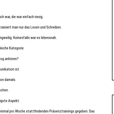
 war, die war einfach riesig.
trainiert man nur das Lesen und Schreiben.
gweilig. Keinesfalls war es lebensnah.
leiche Kategorie.
alog anhören?
unikation ist.
hon damals.
schen.
tigste Aspekt.
 einmal pro Woche stattfindenden Präsenztrainings gegeben. Das