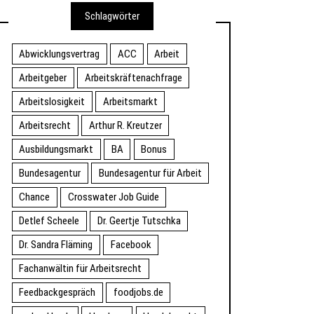
Schlagwörter
Abwicklungsvertrag
ACC
Arbeit
Arbeitgeber
Arbeitskräftenachfrage
Arbeitslosigkeit
Arbeitsmarkt
Arbeitsrecht
Arthur R. Kreutzer
Ausbildungsmarkt
BA
Bonus
Bundesagentur
Bundesagentur für Arbeit
Chance
Crosswater Job Guide
Detlef Scheele
Dr. Geertje Tutschka
Dr. Sandra Fläming
Facebook
Fachanwältin für Arbeitsrecht
Feedbackgespräch
foodjobs.de