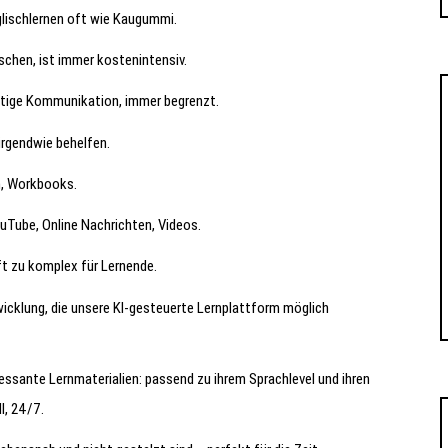
glischlernen oft wie Kaugummi.
schen, ist immer kostenintensiv.
htige Kommunikation, immer begrenzt.
irgendwie behelfen.
n, Workbooks.
uTube, Online Nachrichten, Videos.
ft zu komplex für Lernende.
icklung, die unsere KI-gesteuerte Lernplattform möglich
eressante Lernmaterialien: passend zu ihrem Sprachlevel und ihren
l, 24/7.