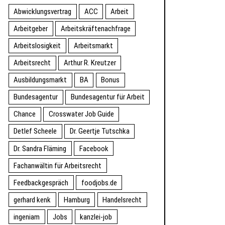
Abwicklungsvertrag
ACC
Arbeit
Arbeitgeber
Arbeitskräftenachfrage
Arbeitslosigkeit
Arbeitsmarkt
Arbeitsrecht
Arthur R. Kreutzer
Ausbildungsmarkt
BA
Bonus
Bundesagentur
Bundesagentur für Arbeit
Chance
Crosswater Job Guide
Detlef Scheele
Dr. Geertje Tutschka
Dr. Sandra Fläming
Facebook
Fachanwältin für Arbeitsrecht
Feedbackgespräch
foodjobs.de
gerhard kenk
Hamburg
Handelsrecht
ingeniam
Jobs
kanzlei-job