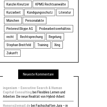
Kanzlei Kreutzer
KPMG Rechtsanwälte
Kurzarbeit
Kündigungsschutz
Literatur
München
Personalakte
PinterestSkype AG
Probearbeitsverhältnis
recht
Rechtsprechung
Regelung
Stephan Breitfeld
Training
Xing
Zukunft
Neueste Kommentare
ingeniam – Executive Search & Human
Capital Consulting
bei
Flexibles Lernen und
Arbeiten: Die neue Realität von Hybrid-Arbeit
Honoro@email.de
bei
Fachschaften Jura – in