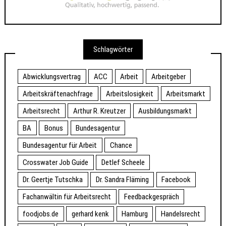
Schlagwörter
Abwicklungsvertrag
ACC
Arbeit
Arbeitgeber
Arbeitskräftenachfrage
Arbeitslosigkeit
Arbeitsmarkt
Arbeitsrecht
Arthur R. Kreutzer
Ausbildungsmarkt
BA
Bonus
Bundesagentur
Bundesagentur für Arbeit
Chance
Crosswater Job Guide
Detlef Scheele
Dr. Geertje Tutschka
Dr. Sandra Fläming
Facebook
Fachanwältin für Arbeitsrecht
Feedbackgespräch
foodjobs.de
gerhard kenk
Hamburg
Handelsrecht