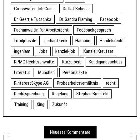
Crosswater Job Guide
Detlef Scheele
Dr. Geertje Tutschka
Dr. Sandra Fläming
Facebook
Fachanwältin für Arbeitsrecht
Feedbackgespräch
foodjobs.de
gerhard kenk
Hamburg
Handelsrecht
ingeniam
Jobs
kanzlei-job
Kanzlei Kreutzer
KPMG Rechtsanwälte
Kurzarbeit
Kündigungsschutz
Literatur
München
Personalakte
PinterestSkype AG
Probearbeitsverhältnis
recht
Rechtsprechung
Regelung
Stephan Breitfeld
Training
Xing
Zukunft
Neueste Kommentare