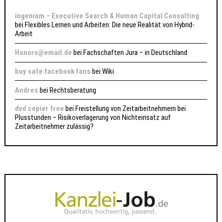
ingeniam – Executive Search & Human Capital Consulting
bei
Flexibles Lernen und Arbeiten: Die neue Realität von Hybrid-
Arbeit
Honoro@email.de
bei
Fachschaften Jura – in Deutschland
buy safe facebook fans
bei
Wiki
Andres
bei
Rechtsberatung
dvd copier free
bei
Freistellung von Zeitarbeitnehmern bei
Plusstunden – Risikoverlagerung von Nichteinsatz auf
Zeitarbeitnehmer zulässig?