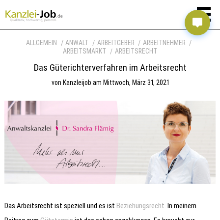
ALLGEMEIN
ANWALT
ARBEITGEBER
ARBEITNEHMER
ARBEITSMARKT
ARBEITSRECHT
Das Güterichterverfahren im Arbeitsrecht
von
Kanzleijob
am
Mittwoch, März 31, 2021
Das Arbeitsrecht ist speziell und es ist
Beziehungsrecht.
In meinem