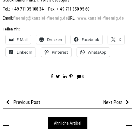
Stockholmer Platz 1, 70173 Stuttgart
Tel.: + 49 711 35 108 34 – Fax: + 49 711 350 95 60
Email:
flaemig@kanzlei-flaemig.de
URL.:
www.kanzlei-flaemig.de
Teilen mit:
E-Mail
Drucken
Facebook
X
LinkedIn
Pinterest
WhatsApp
0
Previous Post
Next Post
Ähnliche Artikel