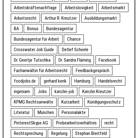
Arbeitskräftenachfrage
Arbeitslosigkeit
Arbeitsmarkt
Arbeitsrecht
Arthur R. Kreutzer
Ausbildungsmarkt
BA
Bonus
Bundesagentur
Bundesagentur für Arbeit
Chance
Crosswater Job Guide
Detlef Scheele
Dr. Geertje Tutschka
Dr. Sandra Fläming
Facebook
Fachanwältin für Arbeitsrecht
Feedbackgespräch
foodjobs.de
gerhard kenk
Hamburg
Handelsrecht
ingeniam
Jobs
kanzlei-job
Kanzlei Kreutzer
KPMG Rechtsanwälte
Kurzarbeit
Kündigungsschutz
Literatur
München
Personalakte
PinterestSkype AG
Probearbeitsverhältnis
recht
Rechtsprechung
Regelung
Stephan Breitfeld