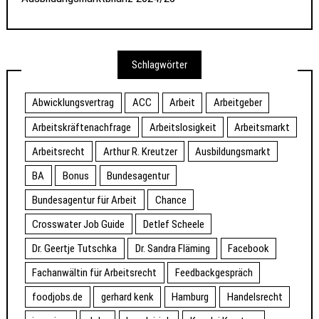
Schlagwörter
Abwicklungsvertrag
ACC
Arbeit
Arbeitgeber
Arbeitskräftenachfrage
Arbeitslosigkeit
Arbeitsmarkt
Arbeitsrecht
Arthur R. Kreutzer
Ausbildungsmarkt
BA
Bonus
Bundesagentur
Bundesagentur für Arbeit
Chance
Crosswater Job Guide
Detlef Scheele
Dr. Geertje Tutschka
Dr. Sandra Fläming
Facebook
Fachanwältin für Arbeitsrecht
Feedbackgespräch
foodjobs.de
gerhard kenk
Hamburg
Handelsrecht