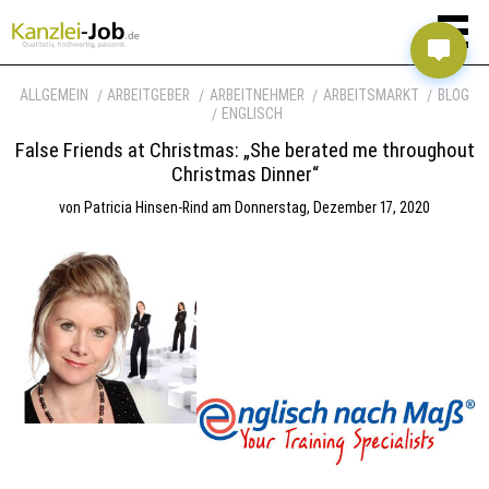
ALLGEMEIN
ARBEITGEBER
ARBEITNEHMER
ARBEITSMARKT
BLOG
ENGLISCH
False Friends at Christmas: „She berated me throughout
Christmas Dinner“
von
Patricia Hinsen-Rind
am
Donnerstag, Dezember 17, 2020