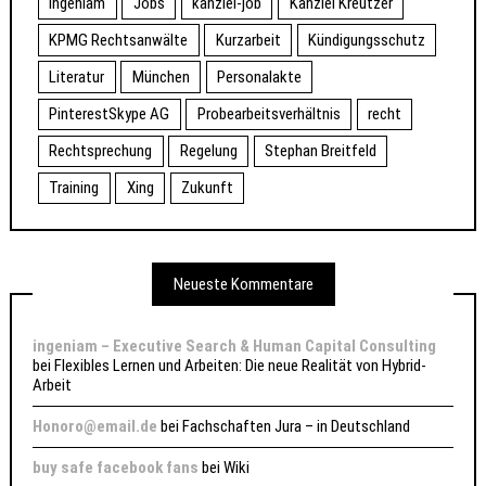
ingeniam
Jobs
kanzlei-job
Kanzlei Kreutzer
KPMG Rechtsanwälte
Kurzarbeit
Kündigungsschutz
Literatur
München
Personalakte
PinterestSkype AG
Probearbeitsverhältnis
recht
Rechtsprechung
Regelung
Stephan Breitfeld
Training
Xing
Zukunft
Neueste Kommentare
ingeniam – Executive Search & Human Capital Consulting
bei
Flexibles Lernen und Arbeiten: Die neue Realität von Hybrid-
Arbeit
Honoro@email.de
bei
Fachschaften Jura – in Deutschland
buy safe facebook fans
bei
Wiki