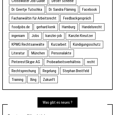
Crosswater Job Guide
Detlef Scheele
Dr. Geertje Tutschka
Dr. Sandra Fläming
Facebook
Fachanwältin für Arbeitsrecht
Feedbackgespräch
foodjobs.de
gerhard kenk
Hamburg
Handelsrecht
ingeniam
Jobs
kanzlei-job
Kanzlei Kreutzer
KPMG Rechtsanwälte
Kurzarbeit
Kündigungsschutz
Literatur
München
Personalakte
PinterestSkype AG
Probearbeitsverhältnis
recht
Rechtsprechung
Regelung
Stephan Breitfeld
Training
Xing
Zukunft
Was gibt es neues ?