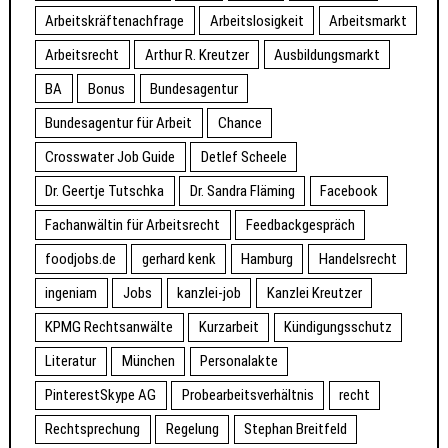
Arbeitskräftenachfrage
Arbeitslosigkeit
Arbeitsmarkt
Arbeitsrecht
Arthur R. Kreutzer
Ausbildungsmarkt
BA
Bonus
Bundesagentur
Bundesagentur für Arbeit
Chance
Crosswater Job Guide
Detlef Scheele
Dr. Geertje Tutschka
Dr. Sandra Fläming
Facebook
Fachanwältin für Arbeitsrecht
Feedbackgespräch
foodjobs.de
gerhard kenk
Hamburg
Handelsrecht
ingeniam
Jobs
kanzlei-job
Kanzlei Kreutzer
KPMG Rechtsanwälte
Kurzarbeit
Kündigungsschutz
Literatur
München
Personalakte
PinterestSkype AG
Probearbeitsverhältnis
recht
Rechtsprechung
Regelung
Stephan Breitfeld