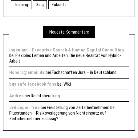
Training
Xing
Zukunft
Neueste Kommentare
ingeniam – Executive Search & Human Capital Consulting
bei
Flexibles Lernen und Arbeiten: Die neue Realität von Hybrid-
Arbeit
Honoro@email.de
bei
Fachschaften Jura – in Deutschland
buy safe facebook fans
bei
Wiki
Andres
bei
Rechtsberatung
dvd copier free
bei
Freistellung von Zeitarbeitnehmern bei
Plusstunden – Risikoverlagerung von Nichteinsatz auf
Zeitarbeitnehmer zulässig?