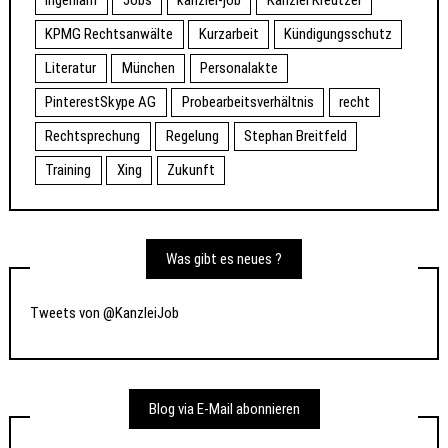
ingeniam
Jobs
kanzlei-job
Kanzlei Kreutzer
KPMG Rechtsanwälte
Kurzarbeit
Kündigungsschutz
Literatur
München
Personalakte
PinterestSkype AG
Probearbeitsverhältnis
recht
Rechtsprechung
Regelung
Stephan Breitfeld
Training
Xing
Zukunft
Was gibt es neues ?
Tweets von @KanzleiJob
Blog via E-Mail abonnieren