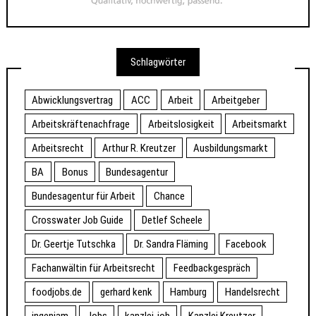
Schlagwörter
Abwicklungsvertrag
ACC
Arbeit
Arbeitgeber
Arbeitskräftenachfrage
Arbeitslosigkeit
Arbeitsmarkt
Arbeitsrecht
Arthur R. Kreutzer
Ausbildungsmarkt
BA
Bonus
Bundesagentur
Bundesagentur für Arbeit
Chance
Crosswater Job Guide
Detlef Scheele
Dr. Geertje Tutschka
Dr. Sandra Fläming
Facebook
Fachanwältin für Arbeitsrecht
Feedbackgespräch
foodjobs.de
gerhard kenk
Hamburg
Handelsrecht