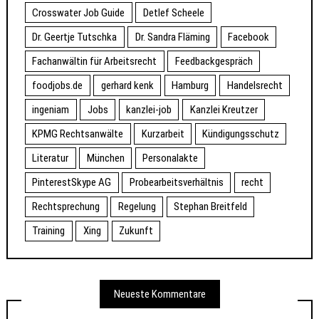
Crosswater Job Guide
Detlef Scheele
Dr. Geertje Tutschka
Dr. Sandra Fläming
Facebook
Fachanwältin für Arbeitsrecht
Feedbackgespräch
foodjobs.de
gerhard kenk
Hamburg
Handelsrecht
ingeniam
Jobs
kanzlei-job
Kanzlei Kreutzer
KPMG Rechtsanwälte
Kurzarbeit
Kündigungsschutz
Literatur
München
Personalakte
PinterestSkype AG
Probearbeitsverhältnis
recht
Rechtsprechung
Regelung
Stephan Breitfeld
Training
Xing
Zukunft
Neueste Kommentare