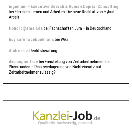
ingeniam – Executive Search & Human Capital Consulting
bei
Flexibles Lernen und Arbeiten: Die neue Realität von Hybrid-
Arbeit
Honoro@email.de
bei
Fachschaften Jura – in Deutschland
buy safe facebook fans
bei
Wiki
Andres
bei
Rechtsberatung
dvd copier free
bei
Freistellung von Zeitarbeitnehmern bei
Plusstunden – Risikoverlagerung von Nichteinsatz auf
Zeitarbeitnehmer zulässig?