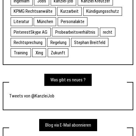
ingeniam
Jobs
kanzlei-job
Kanzlei Kreutzer
KPMG Rechtsanwälte
Kurzarbeit
Kündigungsschutz
Literatur
München
Personalakte
PinterestSkype AG
Probearbeitsverhältnis
recht
Rechtsprechung
Regelung
Stephan Breitfeld
Training
Xing
Zukunft
Was gibt es neues ?
Tweets von @KanzleiJob
Blog via E-Mail abonnieren