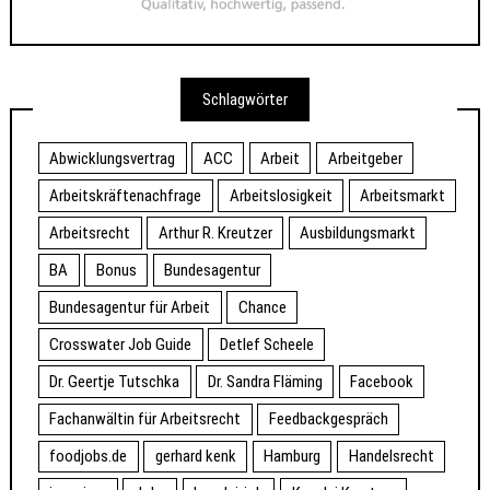
Schlagwörter
Abwicklungsvertrag
ACC
Arbeit
Arbeitgeber
Arbeitskräftenachfrage
Arbeitslosigkeit
Arbeitsmarkt
Arbeitsrecht
Arthur R. Kreutzer
Ausbildungsmarkt
BA
Bonus
Bundesagentur
Bundesagentur für Arbeit
Chance
Crosswater Job Guide
Detlef Scheele
Dr. Geertje Tutschka
Dr. Sandra Fläming
Facebook
Fachanwältin für Arbeitsrecht
Feedbackgespräch
foodjobs.de
gerhard kenk
Hamburg
Handelsrecht