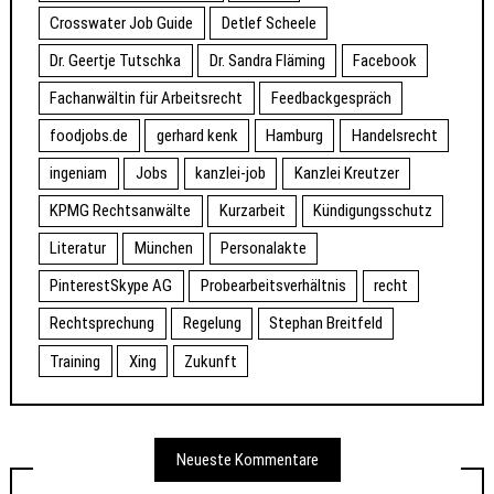
Crosswater Job Guide
Detlef Scheele
Dr. Geertje Tutschka
Dr. Sandra Fläming
Facebook
Fachanwältin für Arbeitsrecht
Feedbackgespräch
foodjobs.de
gerhard kenk
Hamburg
Handelsrecht
ingeniam
Jobs
kanzlei-job
Kanzlei Kreutzer
KPMG Rechtsanwälte
Kurzarbeit
Kündigungsschutz
Literatur
München
Personalakte
PinterestSkype AG
Probearbeitsverhältnis
recht
Rechtsprechung
Regelung
Stephan Breitfeld
Training
Xing
Zukunft
Neueste Kommentare