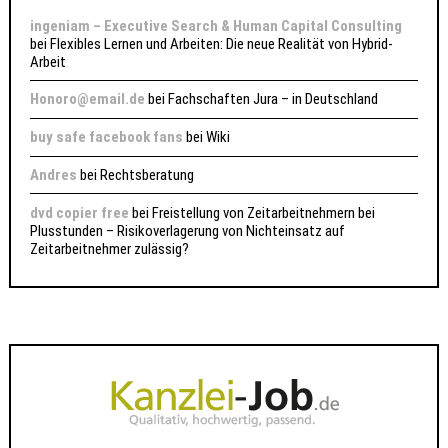
ingeniam – Executive Search & Human Capital Consulting
bei
Flexibles Lernen und Arbeiten: Die neue Realität von Hybrid-
Arbeit
Honoro@email.de
bei
Fachschaften Jura – in Deutschland
buy safe facebook fans
bei
Wiki
Andres
bei
Rechtsberatung
dvd copier free
bei
Freistellung von Zeitarbeitnehmern bei
Plusstunden – Risikoverlagerung von Nichteinsatz auf
Zeitarbeitnehmer zulässig?