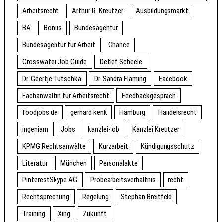
Arbeitsrecht
Arthur R. Kreutzer
Ausbildungsmarkt
BA
Bonus
Bundesagentur
Bundesagentur für Arbeit
Chance
Crosswater Job Guide
Detlef Scheele
Dr. Geertje Tutschka
Dr. Sandra Fläming
Facebook
Fachanwältin für Arbeitsrecht
Feedbackgespräch
foodjobs.de
gerhard kenk
Hamburg
Handelsrecht
ingeniam
Jobs
kanzlei-job
Kanzlei Kreutzer
KPMG Rechtsanwälte
Kurzarbeit
Kündigungsschutz
Literatur
München
Personalakte
PinterestSkype AG
Probearbeitsverhältnis
recht
Rechtsprechung
Regelung
Stephan Breitfeld
Training
Xing
Zukunft