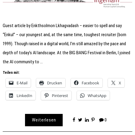
Guest article by Enkthsolmon Lkhagvadash – easier to spell and say
“Enkul” – our youngest and, at the same time, toughest recruiter (born
1999). Though raised in a digital world, I’m still amazed by the pace and
depth of today’s AI landscape. At the BIG BANG Festival in Berlin, I joined
the AI community to …
Teilen mit:
E-Mail
Drucken
Facebook
X
LinkedIn
Pinterest
WhatsApp
Weiterlesen
0