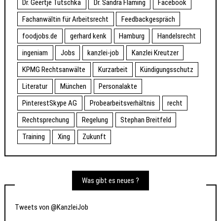
Dr. Geertje Tutschka
Dr. Sandra Fläming
Facebook
Fachanwältin für Arbeitsrecht
Feedbackgespräch
foodjobs.de
gerhard kenk
Hamburg
Handelsrecht
ingeniam
Jobs
kanzlei-job
Kanzlei Kreutzer
KPMG Rechtsanwälte
Kurzarbeit
Kündigungsschutz
Literatur
München
Personalakte
PinterestSkype AG
Probearbeitsverhältnis
recht
Rechtsprechung
Regelung
Stephan Breitfeld
Training
Xing
Zukunft
Was gibt es neues ?
Tweets von @KanzleiJob