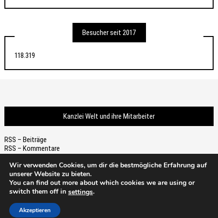
Besucher seit 2017
118.319
Kanzlei Welt und ihre Mitarbeiter
RSS – Beiträge
RSS – Kommentare
Wir verwenden Cookies, um dir die bestmögliche Erfahrung auf
unserer Website zu bieten.
You can find out more about which cookies we are using or
switch them off in
.
settings
Thema von
Scissor Themes
Proudly powered by
WordPress
Akzeptieren