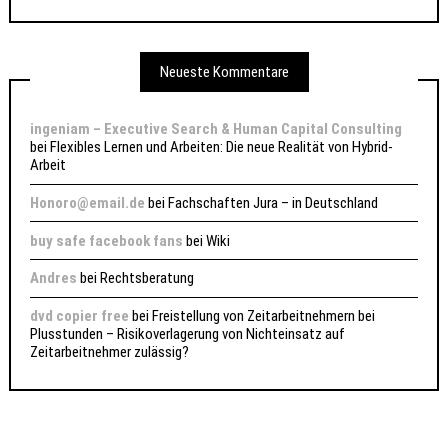
Neueste Kommentare
ingeniam – Executive Search & Human Capital Consulting
bei
Flexibles Lernen und Arbeiten: Die neue Realität von Hybrid-
Arbeit
Honoro@email.de
bei
Fachschaften Jura – in Deutschland
buy safe facebook fans
bei
Wiki
Andres
bei
Rechtsberatung
dvd copier free
bei
Freistellung von Zeitarbeitnehmern bei
Plusstunden – Risikoverlagerung von Nichteinsatz auf
Zeitarbeitnehmer zulässig?