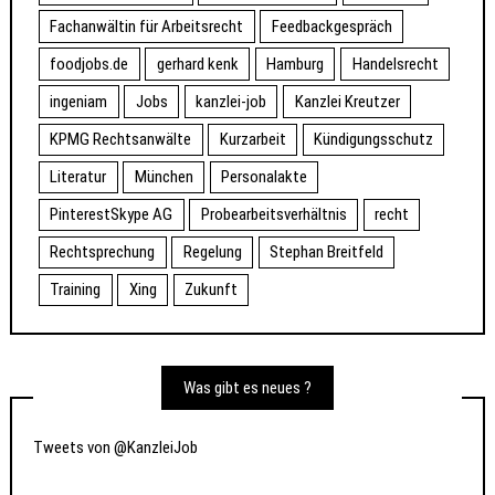
Fachanwältin für Arbeitsrecht
Feedbackgespräch
foodjobs.de
gerhard kenk
Hamburg
Handelsrecht
ingeniam
Jobs
kanzlei-job
Kanzlei Kreutzer
KPMG Rechtsanwälte
Kurzarbeit
Kündigungsschutz
Literatur
München
Personalakte
PinterestSkype AG
Probearbeitsverhältnis
recht
Rechtsprechung
Regelung
Stephan Breitfeld
Training
Xing
Zukunft
Was gibt es neues ?
Tweets von @KanzleiJob