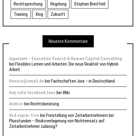
Rechtsprechung
Regelung
Stephan Breitfeld
Training
Xing
Zukunft
Neueste Kommentare
ingeniam – Executive Search & Human Capital Consulting
bei
Flexibles Lernen und Arbeiten: Die neue Realität von Hybrid-
Arbeit
Honoro@email.de
bei
Fachschaften Jura – in Deutschland
buy safe facebook fans
bei
Wiki
Andres
bei
Rechtsberatung
dvd copier free
bei
Freistellung von Zeitarbeitnehmern bei
Plusstunden – Risikoverlagerung von Nichteinsatz auf
Zeitarbeitnehmer zulässig?