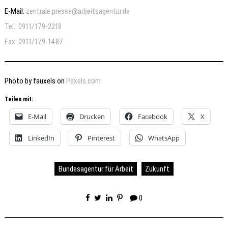
E-Mail:
zentrale.presse@arbeitsagentur.de
Tel.: 0911/179-2218
Fax: 0911/179-1487
Photo by fauxels on
Pexels.com
Teilen mit:
E-Mail
Drucken
Facebook
X
LinkedIn
Pinterest
WhatsApp
Bundesagentur für Arbeit
Zukunft
0