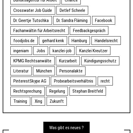
Bundesagentur für Arbeit
Chance
Crosswater Job Guide
Detlef Scheele
Dr. Geertje Tutschka
Dr. Sandra Fläming
Facebook
Fachanwältin für Arbeitsrecht
Feedbackgespräch
foodjobs.de
gerhard kenk
Hamburg
Handelsrecht
ingeniam
Jobs
kanzlei-job
Kanzlei Kreutzer
KPMG Rechtsanwälte
Kurzarbeit
Kündigungsschutz
Literatur
München
Personalakte
PinterestSkype AG
Probearbeitsverhältnis
recht
Rechtsprechung
Regelung
Stephan Breitfeld
Training
Xing
Zukunft
Was gibt es neues ?