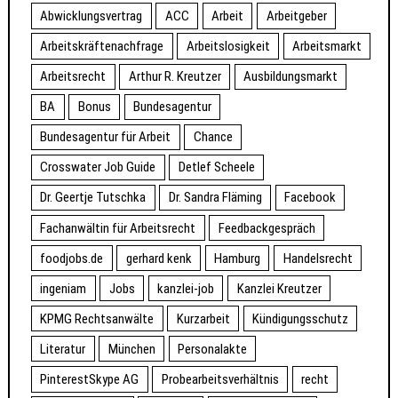
Abwicklungsvertrag
ACC
Arbeit
Arbeitgeber
Arbeitskräftenachfrage
Arbeitslosigkeit
Arbeitsmarkt
Arbeitsrecht
Arthur R. Kreutzer
Ausbildungsmarkt
BA
Bonus
Bundesagentur
Bundesagentur für Arbeit
Chance
Crosswater Job Guide
Detlef Scheele
Dr. Geertje Tutschka
Dr. Sandra Fläming
Facebook
Fachanwältin für Arbeitsrecht
Feedbackgespräch
foodjobs.de
gerhard kenk
Hamburg
Handelsrecht
ingeniam
Jobs
kanzlei-job
Kanzlei Kreutzer
KPMG Rechtsanwälte
Kurzarbeit
Kündigungsschutz
Literatur
München
Personalakte
PinterestSkype AG
Probearbeitsverhältnis
recht