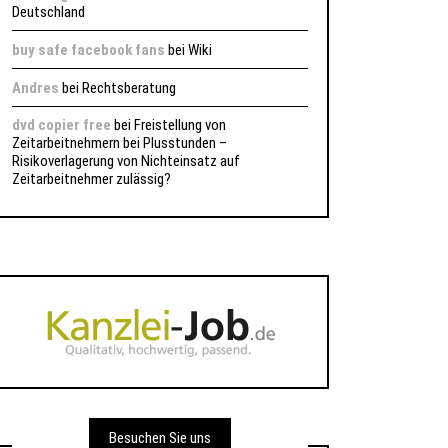
Deutschland
buy safe facebook fans
bei
Wiki
Andres
bei
Rechtsberatung
dvd copier free
bei
Freistellung von
Zeitarbeitnehmern bei Plusstunden –
Risikoverlagerung von Nichteinsatz auf
Zeitarbeitnehmer zulässig?
Besuchen Sie uns