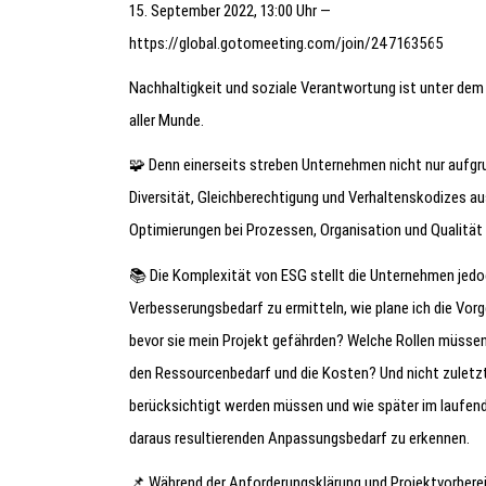
15. September 2022, 13:00 Uhr —
https://global.gotomeeting.com/join/247163565
Nachhaltigkeit und soziale Verantwortung ist unter dem
aller Munde.
🧩 Denn einerseits streben Unternehmen nicht nur aufgr
Diversität, Gleichberechtigung und Verhaltenskodizes a
Optimierungen bei Prozessen, Organisation und Qualitä
📚 Die Komplexität von ESG stellt die Unternehmen jedo
Verbesserungsbedarf zu ermitteln, wie plane ich die V
bevor sie mein Projekt gefährden? Welche Rollen müssen i
den Ressourcenbedarf und die Kosten? Und nicht zuletzt 
berücksichtigt werden müssen und wie später im laufend
daraus resultierenden Anpassungsbedarf zu erkennen.
📌 Während der Anforderungsklärung und Projektvorber