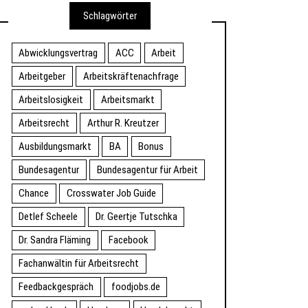
Schlagwörter
Abwicklungsvertrag
ACC
Arbeit
Arbeitgeber
Arbeitskräftenachfrage
Arbeitslosigkeit
Arbeitsmarkt
Arbeitsrecht
Arthur R. Kreutzer
Ausbildungsmarkt
BA
Bonus
Bundesagentur
Bundesagentur für Arbeit
Chance
Crosswater Job Guide
Detlef Scheele
Dr. Geertje Tutschka
Dr. Sandra Fläming
Facebook
Fachanwältin für Arbeitsrecht
Feedbackgespräch
foodjobs.de