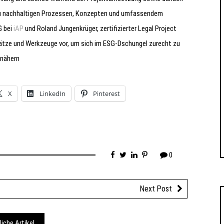
 zu nachhaltigen Prozessen, Konzepten und umfassendem
G bei
iAP
und Roland Jungenkrüger, zertifizierter Legal Project
sätze und Werkzeuge vor, um sich im ESG-Dschungel zurecht zu
unähern
X
LinkedIn
Pinterest
0
Next Post
liche Artikel