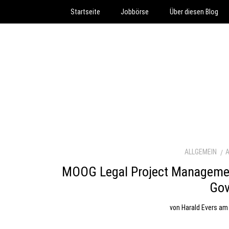
Startseite
Jobbörse
Über diesen Blog
ALLGEMEIN
MOOG Legal Project Managemen
Gov
von
Harald Evers
a