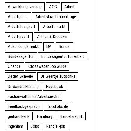
Abwicklungsvertrag
ACC
Arbeit
Arbeitgeber
Arbeitskräftenachfrage
Arbeitslosigkeit
Arbeitsmarkt
Arbeitsrecht
Arthur R. Kreutzer
Ausbildungsmarkt
BA
Bonus
Bundesagentur
Bundesagentur für Arbeit
Chance
Crosswater Job Guide
Detlef Scheele
Dr. Geertje Tutschka
Dr. Sandra Fläming
Facebook
Fachanwältin für Arbeitsrecht
Feedbackgespräch
foodjobs.de
gerhard kenk
Hamburg
Handelsrecht
ingeniam
Jobs
kanzlei-job