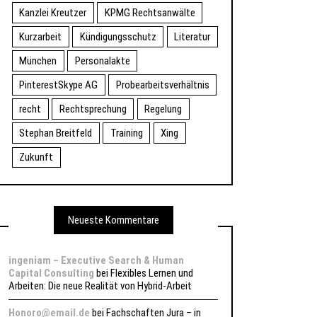
Kanzlei Kreutzer
KPMG Rechtsanwälte
Kurzarbeit
Kündigungsschutz
Literatur
München
Personalakte
PinterestSkype AG
Probearbeitsverhältnis
recht
Rechtsprechung
Regelung
Stephan Breitfeld
Training
Xing
Zukunft
Neueste Kommentare
ingeniam – Executive Search & Human
Capital Consulting
bei
Flexibles Lernen und
Arbeiten: Die neue Realität von Hybrid-Arbeit
Honoro@email.de
bei
Fachschaften Jura – in