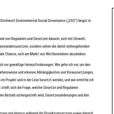
 Stichwort Environmental Social Governance („ESG“) längst in
und von Regularien und Gesetzen danach, sich mit Umwelt,
useinanderzusetzen, sondern sehen die damit einhergehenden
t als Chance, sich am Markt von Wettbewerbern abzuheben.
ch vor gewaltige Herausforderungen: Wie gehe ich vor, um den
orgehensweise und erkenne Abhängigkeiten und Voraussetzungen,
m Projekt und in der Linie besetzt werden, und wie ermittle ich
stellt sich die Frage, welche Gesetze und Regularien
en Betrieb sichergestellt wird, Gesetzesänderungen und den
eitung und ebenso während der Projektumsetzung sowie danach