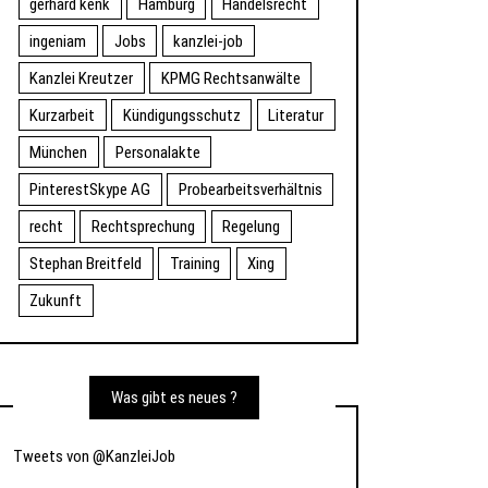
gerhard kenk
Hamburg
Handelsrecht
ingeniam
Jobs
kanzlei-job
Kanzlei Kreutzer
KPMG Rechtsanwälte
Kurzarbeit
Kündigungsschutz
Literatur
München
Personalakte
PinterestSkype AG
Probearbeitsverhältnis
recht
Rechtsprechung
Regelung
Stephan Breitfeld
Training
Xing
Zukunft
Was gibt es neues ?
Tweets von @KanzleiJob