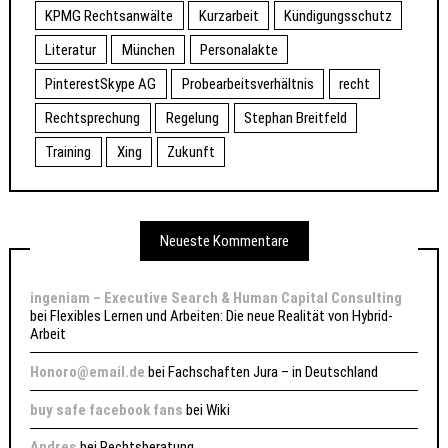
KPMG Rechtsanwälte
Kurzarbeit
Kündigungsschutz
Literatur
München
Personalakte
PinterestSkype AG
Probearbeitsverhältnis
recht
Rechtsprechung
Regelung
Stephan Breitfeld
Training
Xing
Zukunft
Neueste Kommentare
ingeniam – Executive Search & Human Capital Consulting
bei
Flexibles Lernen und Arbeiten: Die neue Realität von Hybrid-
Arbeit
Honoro@email.de
bei
Fachschaften Jura – in Deutschland
buy safe facebook fans
bei
Wiki
Andres
bei
Rechtsberatung