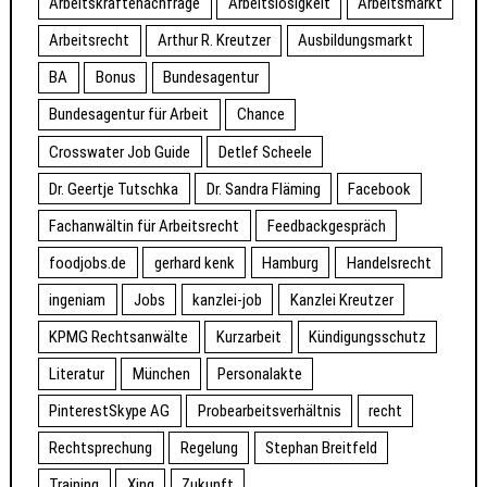
Arbeitskräftenachfrage
Arbeitslosigkeit
Arbeitsmarkt
Arbeitsrecht
Arthur R. Kreutzer
Ausbildungsmarkt
BA
Bonus
Bundesagentur
Bundesagentur für Arbeit
Chance
Crosswater Job Guide
Detlef Scheele
Dr. Geertje Tutschka
Dr. Sandra Fläming
Facebook
Fachanwältin für Arbeitsrecht
Feedbackgespräch
foodjobs.de
gerhard kenk
Hamburg
Handelsrecht
ingeniam
Jobs
kanzlei-job
Kanzlei Kreutzer
KPMG Rechtsanwälte
Kurzarbeit
Kündigungsschutz
Literatur
München
Personalakte
PinterestSkype AG
Probearbeitsverhältnis
recht
Rechtsprechung
Regelung
Stephan Breitfeld
Training
Xing
Zukunft