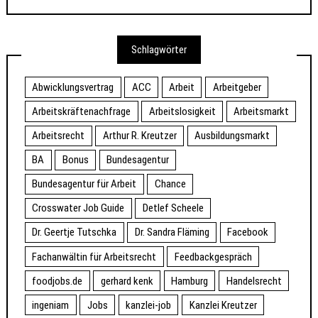
Schlagwörter
Abwicklungsvertrag
ACC
Arbeit
Arbeitgeber
Arbeitskräftenachfrage
Arbeitslosigkeit
Arbeitsmarkt
Arbeitsrecht
Arthur R. Kreutzer
Ausbildungsmarkt
BA
Bonus
Bundesagentur
Bundesagentur für Arbeit
Chance
Crosswater Job Guide
Detlef Scheele
Dr. Geertje Tutschka
Dr. Sandra Fläming
Facebook
Fachanwältin für Arbeitsrecht
Feedbackgespräch
foodjobs.de
gerhard kenk
Hamburg
Handelsrecht
ingeniam
Jobs
kanzlei-job
Kanzlei Kreutzer