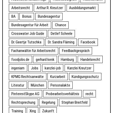
Arbeitsrecht
Arthur R. Kreutzer
Ausbildungsmarkt
BA
Bonus
Bundesagentur
Bundesagentur für Arbeit
Chance
Crosswater Job Guide
Detlef Scheele
Dr. Geertje Tutschka
Dr. Sandra Fläming
Facebook
Fachanwältin für Arbeitsrecht
Feedbackgespräch
foodjobs.de
gerhard kenk
Hamburg
Handelsrecht
ingeniam
Jobs
kanzlei-job
Kanzlei Kreutzer
KPMG Rechtsanwälte
Kurzarbeit
Kündigungsschutz
Literatur
München
Personalakte
PinterestSkype AG
Probearbeitsverhältnis
recht
Rechtsprechung
Regelung
Stephan Breitfeld
Training
Xing
Zukunft