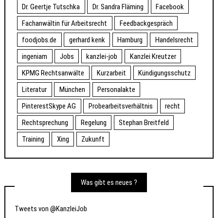
Dr. Geertje Tutschka
Dr. Sandra Fläming
Facebook
Fachanwältin für Arbeitsrecht
Feedbackgespräch
foodjobs.de
gerhard kenk
Hamburg
Handelsrecht
ingeniam
Jobs
kanzlei-job
Kanzlei Kreutzer
KPMG Rechtsanwälte
Kurzarbeit
Kündigungsschutz
Literatur
München
Personalakte
PinterestSkype AG
Probearbeitsverhältnis
recht
Rechtsprechung
Regelung
Stephan Breitfeld
Training
Xing
Zukunft
Was gibt es neues ?
Tweets von @KanzleiJob