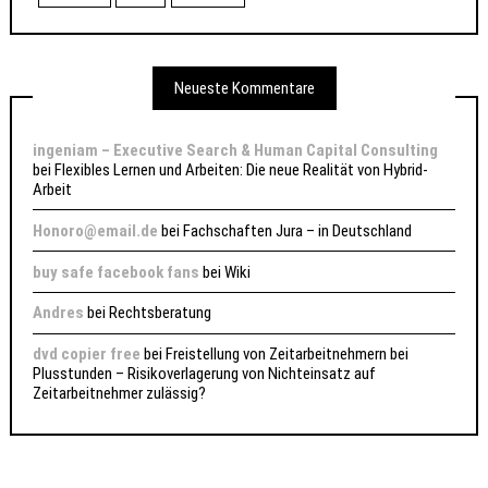
Neueste Kommentare
ingeniam – Executive Search & Human Capital Consulting
bei
Flexibles Lernen und Arbeiten: Die neue Realität von Hybrid-
Arbeit
Honoro@email.de
bei
Fachschaften Jura – in Deutschland
buy safe facebook fans
bei
Wiki
Andres
bei
Rechtsberatung
dvd copier free
bei
Freistellung von Zeitarbeitnehmern bei
Plusstunden – Risikoverlagerung von Nichteinsatz auf
Zeitarbeitnehmer zulässig?