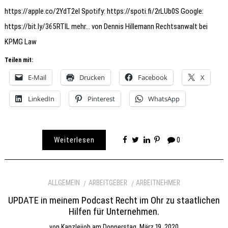
https://apple.co/2YdT2el Spotify: https://spoti.fi/2rLUb0S Google:
https://bit.ly/365RTIL mehr… von Dennis Hillemann Rechtsanwalt bei
KPMG Law
Teilen mit:
E-Mail
Drucken
Facebook
X
LinkedIn
Pinterest
WhatsApp
Weiterlesen
0
ALLGEMEIN
ARBEITGEBER
ARBEITNEHMER
UPDATE in meinem Podcast Recht im Ohr zu staatlichen
Hilfen für Unternehmen.
von
Kanzleijob
am
Donnerstag, März 19, 2020