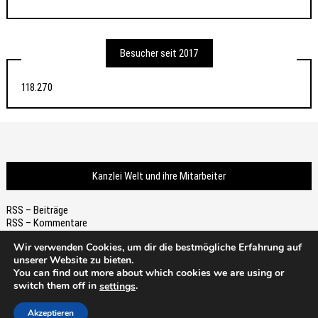
Besucher seit 2017
118.270
Kanzlei Welt und ihre Mitarbeiter
RSS – Beiträge
RSS – Kommentare
Wir verwenden Cookies, um dir die bestmögliche Erfahrung auf
unserer Website zu bieten.
You can find out more about which cookies we are using or
switch them off in
.
settings
Thema von
Scissor Themes
Proudly powered by
WordPress
Akzeptieren