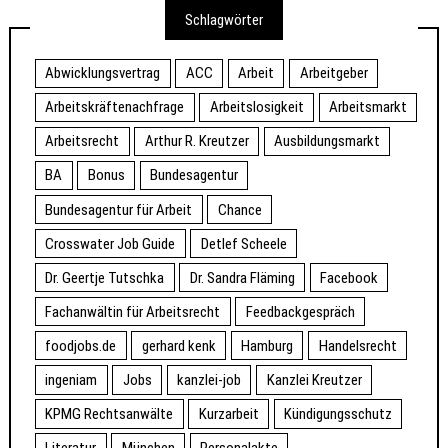
Schlagwörter
Abwicklungsvertrag
ACC
Arbeit
Arbeitgeber
Arbeitskräftenachfrage
Arbeitslosigkeit
Arbeitsmarkt
Arbeitsrecht
Arthur R. Kreutzer
Ausbildungsmarkt
BA
Bonus
Bundesagentur
Bundesagentur für Arbeit
Chance
Crosswater Job Guide
Detlef Scheele
Dr. Geertje Tutschka
Dr. Sandra Fläming
Facebook
Fachanwältin für Arbeitsrecht
Feedbackgespräch
foodjobs.de
gerhard kenk
Hamburg
Handelsrecht
ingeniam
Jobs
kanzlei-job
Kanzlei Kreutzer
KPMG Rechtsanwälte
Kurzarbeit
Kündigungsschutz
Literatur
München
Personalakte