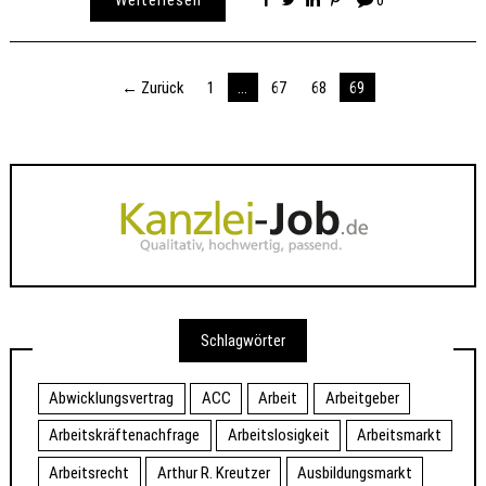
Seitennummerierung
← Zurück
1
…
67
68
69
der
Beiträge
Schlagwörter
Abwicklungsvertrag
ACC
Arbeit
Arbeitgeber
Arbeitskräftenachfrage
Arbeitslosigkeit
Arbeitsmarkt
Arbeitsrecht
Arthur R. Kreutzer
Ausbildungsmarkt