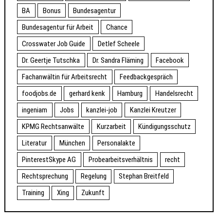
BA
Bonus
Bundesagentur
Bundesagentur für Arbeit
Chance
Crosswater Job Guide
Detlef Scheele
Dr. Geertje Tutschka
Dr. Sandra Fläming
Facebook
Fachanwältin für Arbeitsrecht
Feedbackgespräch
foodjobs.de
gerhard kenk
Hamburg
Handelsrecht
ingeniam
Jobs
kanzlei-job
Kanzlei Kreutzer
KPMG Rechtsanwälte
Kurzarbeit
Kündigungsschutz
Literatur
München
Personalakte
PinterestSkype AG
Probearbeitsverhältnis
recht
Rechtsprechung
Regelung
Stephan Breitfeld
Training
Xing
Zukunft