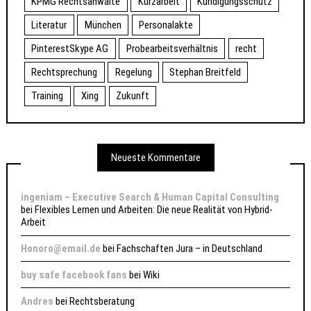
KPMG Rechtsanwälte
Kurzarbeit
Kündigungsschutz
Literatur
München
Personalakte
PinterestSkype AG
Probearbeitsverhältnis
recht
Rechtsprechung
Regelung
Stephan Breitfeld
Training
Xing
Zukunft
Neueste Kommentare
ingeniam – Executive Search & Human Capital Consulting
bei
Flexibles Lernen und Arbeiten: Die neue Realität von Hybrid-
Arbeit
Honoro@email.de
bei
Fachschaften Jura – in Deutschland
buy safe facebook fans
bei
Wiki
Andres
bei
Rechtsberatung