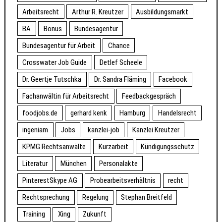
Arbeitsrecht
Arthur R. Kreutzer
Ausbildungsmarkt
BA
Bonus
Bundesagentur
Bundesagentur für Arbeit
Chance
Crosswater Job Guide
Detlef Scheele
Dr. Geertje Tutschka
Dr. Sandra Fläming
Facebook
Fachanwältin für Arbeitsrecht
Feedbackgespräch
foodjobs.de
gerhard kenk
Hamburg
Handelsrecht
ingeniam
Jobs
kanzlei-job
Kanzlei Kreutzer
KPMG Rechtsanwälte
Kurzarbeit
Kündigungsschutz
Literatur
München
Personalakte
PinterestSkype AG
Probearbeitsverhältnis
recht
Rechtsprechung
Regelung
Stephan Breitfeld
Training
Xing
Zukunft