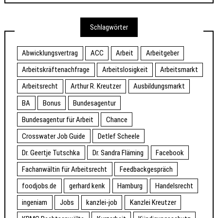
Schlagwörter
Abwicklungsvertrag
ACC
Arbeit
Arbeitgeber
Arbeitskräftenachfrage
Arbeitslosigkeit
Arbeitsmarkt
Arbeitsrecht
Arthur R. Kreutzer
Ausbildungsmarkt
BA
Bonus
Bundesagentur
Bundesagentur für Arbeit
Chance
Crosswater Job Guide
Detlef Scheele
Dr. Geertje Tutschka
Dr. Sandra Fläming
Facebook
Fachanwältin für Arbeitsrecht
Feedbackgespräch
foodjobs.de
gerhard kenk
Hamburg
Handelsrecht
ingeniam
Jobs
kanzlei-job
Kanzlei Kreutzer