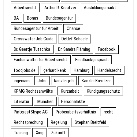
Arbeitsrecht
Arthur R. Kreutzer
Ausbildungsmarkt
BA
Bonus
Bundesagentur
Bundesagentur für Arbeit
Chance
Crosswater Job Guide
Detlef Scheele
Dr. Geertje Tutschka
Dr. Sandra Fläming
Facebook
Fachanwältin für Arbeitsrecht
Feedbackgespräch
foodjobs.de
gerhard kenk
Hamburg
Handelsrecht
ingeniam
Jobs
kanzlei-job
Kanzlei Kreutzer
KPMG Rechtsanwälte
Kurzarbeit
Kündigungsschutz
Literatur
München
Personalakte
PinterestSkype AG
Probearbeitsverhältnis
recht
Rechtsprechung
Regelung
Stephan Breitfeld
Training
Xing
Zukunft