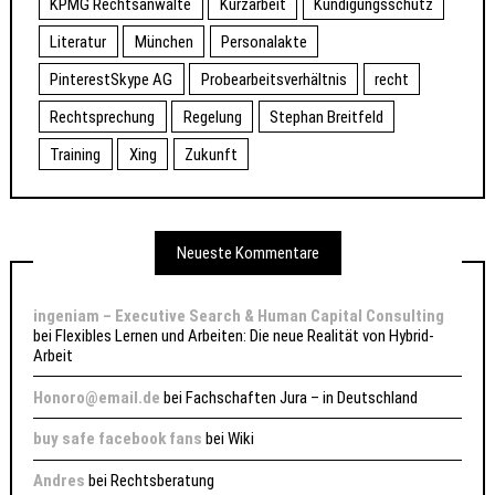
KPMG Rechtsanwälte
Kurzarbeit
Kündigungsschutz
Literatur
München
Personalakte
PinterestSkype AG
Probearbeitsverhältnis
recht
Rechtsprechung
Regelung
Stephan Breitfeld
Training
Xing
Zukunft
Neueste Kommentare
ingeniam – Executive Search & Human Capital Consulting
bei
Flexibles Lernen und Arbeiten: Die neue Realität von Hybrid-
Arbeit
Honoro@email.de
bei
Fachschaften Jura – in Deutschland
buy safe facebook fans
bei
Wiki
Andres
bei
Rechtsberatung