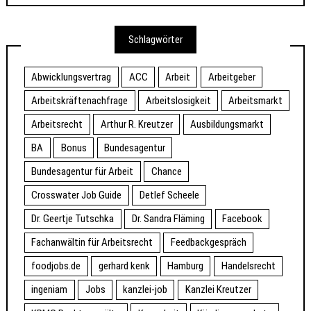
Schlagwörter
Abwicklungsvertrag
ACC
Arbeit
Arbeitgeber
Arbeitskräftenachfrage
Arbeitslosigkeit
Arbeitsmarkt
Arbeitsrecht
Arthur R. Kreutzer
Ausbildungsmarkt
BA
Bonus
Bundesagentur
Bundesagentur für Arbeit
Chance
Crosswater Job Guide
Detlef Scheele
Dr. Geertje Tutschka
Dr. Sandra Fläming
Facebook
Fachanwältin für Arbeitsrecht
Feedbackgespräch
foodjobs.de
gerhard kenk
Hamburg
Handelsrecht
ingeniam
Jobs
kanzlei-job
Kanzlei Kreutzer