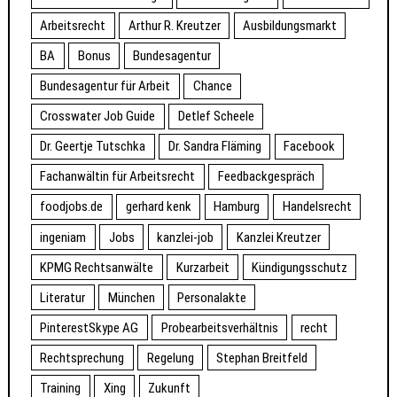
Arbeitsrecht
Arthur R. Kreutzer
Ausbildungsmarkt
BA
Bonus
Bundesagentur
Bundesagentur für Arbeit
Chance
Crosswater Job Guide
Detlef Scheele
Dr. Geertje Tutschka
Dr. Sandra Fläming
Facebook
Fachanwältin für Arbeitsrecht
Feedbackgespräch
foodjobs.de
gerhard kenk
Hamburg
Handelsrecht
ingeniam
Jobs
kanzlei-job
Kanzlei Kreutzer
KPMG Rechtsanwälte
Kurzarbeit
Kündigungsschutz
Literatur
München
Personalakte
PinterestSkype AG
Probearbeitsverhältnis
recht
Rechtsprechung
Regelung
Stephan Breitfeld
Training
Xing
Zukunft