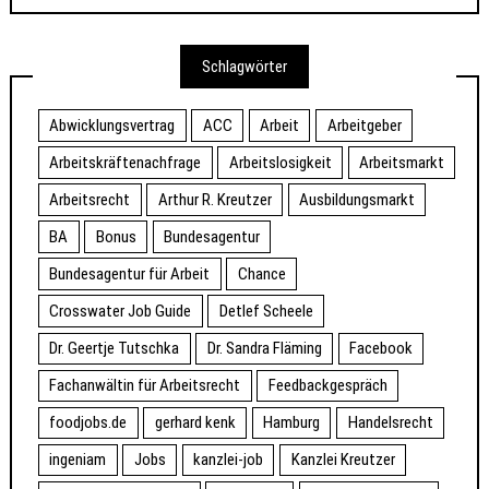
Schlagwörter
Abwicklungsvertrag
ACC
Arbeit
Arbeitgeber
Arbeitskräftenachfrage
Arbeitslosigkeit
Arbeitsmarkt
Arbeitsrecht
Arthur R. Kreutzer
Ausbildungsmarkt
BA
Bonus
Bundesagentur
Bundesagentur für Arbeit
Chance
Crosswater Job Guide
Detlef Scheele
Dr. Geertje Tutschka
Dr. Sandra Fläming
Facebook
Fachanwältin für Arbeitsrecht
Feedbackgespräch
foodjobs.de
gerhard kenk
Hamburg
Handelsrecht
ingeniam
Jobs
kanzlei-job
Kanzlei Kreutzer