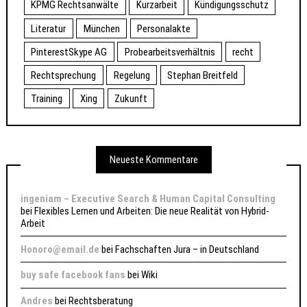
KPMG Rechtsanwälte
Kurzarbeit
Kündigungsschutz
Literatur
München
Personalakte
PinterestSkype AG
Probearbeitsverhältnis
recht
Rechtsprechung
Regelung
Stephan Breitfeld
Training
Xing
Zukunft
Neueste Kommentare
ingeniam – Executive Search & Human Capital Consulting
bei
Flexibles Lernen und Arbeiten: Die neue Realität von Hybrid-
Arbeit
Honoro@email.de
bei
Fachschaften Jura – in Deutschland
buy safe facebook fans
bei
Wiki
Andres
bei
Rechtsberatung