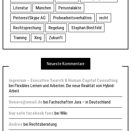
Literatur
München
Personalakte
PinterestSkype AG
Probearbeitsverhältnis
recht
Rechtsprechung
Regelung
Stephan Breitfeld
Training
Xing
Zukunft
Neueste Kommentare
ingeniam – Executive Search & Human Capital Consulting
bei
Flexibles Lernen und Arbeiten: Die neue Realität von Hybrid-
Arbeit
Honoro@email.de
bei
Fachschaften Jura – in Deutschland
buy safe facebook fans
bei
Wiki
Andres
bei
Rechtsberatung