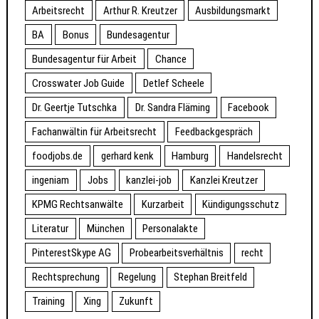
Arbeitsrecht
Arthur R. Kreutzer
Ausbildungsmarkt
BA
Bonus
Bundesagentur
Bundesagentur für Arbeit
Chance
Crosswater Job Guide
Detlef Scheele
Dr. Geertje Tutschka
Dr. Sandra Fläming
Facebook
Fachanwältin für Arbeitsrecht
Feedbackgespräch
foodjobs.de
gerhard kenk
Hamburg
Handelsrecht
ingeniam
Jobs
kanzlei-job
Kanzlei Kreutzer
KPMG Rechtsanwälte
Kurzarbeit
Kündigungsschutz
Literatur
München
Personalakte
PinterestSkype AG
Probearbeitsverhältnis
recht
Rechtsprechung
Regelung
Stephan Breitfeld
Training
Xing
Zukunft