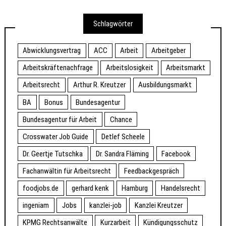
Schlagwörter
Abwicklungsvertrag
ACC
Arbeit
Arbeitgeber
Arbeitskräftenachfrage
Arbeitslosigkeit
Arbeitsmarkt
Arbeitsrecht
Arthur R. Kreutzer
Ausbildungsmarkt
BA
Bonus
Bundesagentur
Bundesagentur für Arbeit
Chance
Crosswater Job Guide
Detlef Scheele
Dr. Geertje Tutschka
Dr. Sandra Fläming
Facebook
Fachanwältin für Arbeitsrecht
Feedbackgespräch
foodjobs.de
gerhard kenk
Hamburg
Handelsrecht
ingeniam
Jobs
kanzlei-job
Kanzlei Kreutzer
KPMG Rechtsanwälte
Kurzarbeit
Kündigungsschutz