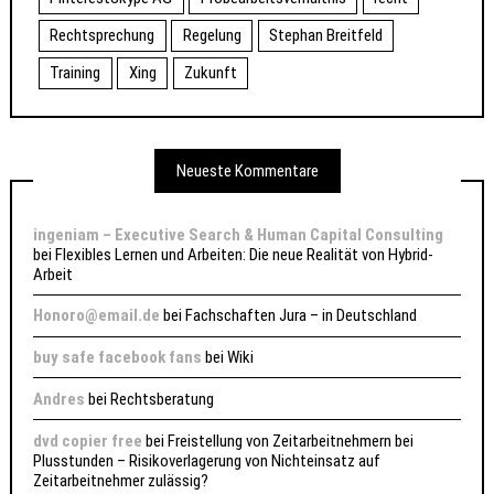
Rechtsprechung
Regelung
Stephan Breitfeld
Training
Xing
Zukunft
Neueste Kommentare
ingeniam – Executive Search & Human Capital Consulting
bei
Flexibles Lernen und Arbeiten: Die neue Realität von Hybrid-
Arbeit
Honoro@email.de
bei
Fachschaften Jura – in Deutschland
buy safe facebook fans
bei
Wiki
Andres
bei
Rechtsberatung
dvd copier free
bei
Freistellung von Zeitarbeitnehmern bei
Plusstunden – Risikoverlagerung von Nichteinsatz auf
Zeitarbeitnehmer zulässig?