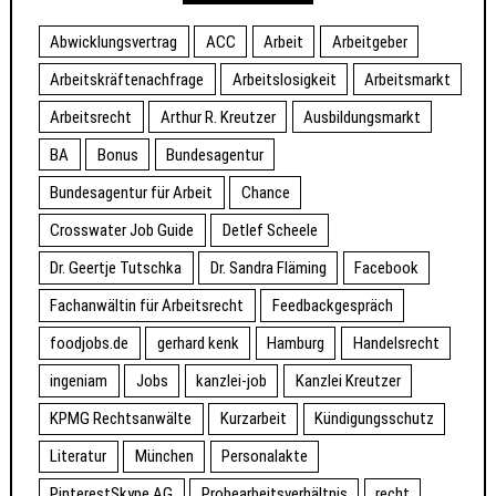
Abwicklungsvertrag
ACC
Arbeit
Arbeitgeber
Arbeitskräftenachfrage
Arbeitslosigkeit
Arbeitsmarkt
Arbeitsrecht
Arthur R. Kreutzer
Ausbildungsmarkt
BA
Bonus
Bundesagentur
Bundesagentur für Arbeit
Chance
Crosswater Job Guide
Detlef Scheele
Dr. Geertje Tutschka
Dr. Sandra Fläming
Facebook
Fachanwältin für Arbeitsrecht
Feedbackgespräch
foodjobs.de
gerhard kenk
Hamburg
Handelsrecht
ingeniam
Jobs
kanzlei-job
Kanzlei Kreutzer
KPMG Rechtsanwälte
Kurzarbeit
Kündigungsschutz
Literatur
München
Personalakte
PinterestSkype AG
Probearbeitsverhältnis
recht