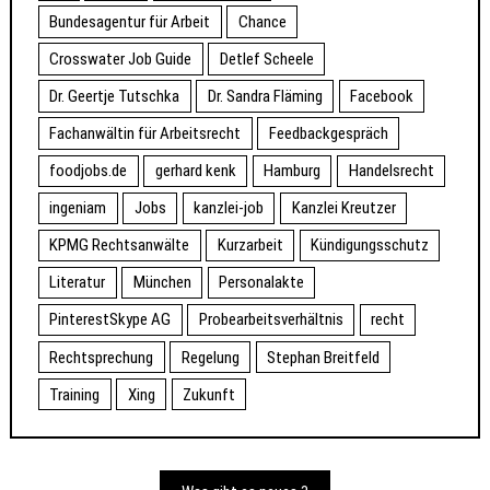
Bundesagentur für Arbeit
Chance
Crosswater Job Guide
Detlef Scheele
Dr. Geertje Tutschka
Dr. Sandra Fläming
Facebook
Fachanwältin für Arbeitsrecht
Feedbackgespräch
foodjobs.de
gerhard kenk
Hamburg
Handelsrecht
ingeniam
Jobs
kanzlei-job
Kanzlei Kreutzer
KPMG Rechtsanwälte
Kurzarbeit
Kündigungsschutz
Literatur
München
Personalakte
PinterestSkype AG
Probearbeitsverhältnis
recht
Rechtsprechung
Regelung
Stephan Breitfeld
Training
Xing
Zukunft