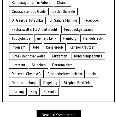
Bundesagentur für Arbeit
Chance
Crosswater Job Guide
Detlef Scheele
Dr. Geertje Tutschka
Dr. Sandra Fläming
Facebook
Fachanwältin für Arbeitsrecht
Feedbackgespräch
foodjobs.de
gerhard kenk
Hamburg
Handelsrecht
ingeniam
Jobs
kanzlei-job
Kanzlei Kreutzer
KPMG Rechtsanwälte
Kurzarbeit
Kündigungsschutz
Literatur
München
Personalakte
PinterestSkype AG
Probearbeitsverhältnis
recht
Rechtsprechung
Regelung
Stephan Breitfeld
Training
Xing
Zukunft
Neueste Kommentare