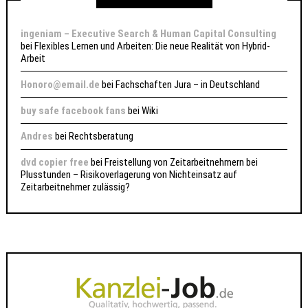
ingeniam – Executive Search & Human Capital Consulting
bei
Flexibles Lernen und Arbeiten: Die neue Realität von Hybrid-
Arbeit
Honoro@email.de
bei
Fachschaften Jura – in Deutschland
buy safe facebook fans
bei
Wiki
Andres
bei
Rechtsberatung
dvd copier free
bei
Freistellung von Zeitarbeitnehmern bei
Plusstunden – Risikoverlagerung von Nichteinsatz auf
Zeitarbeitnehmer zulässig?