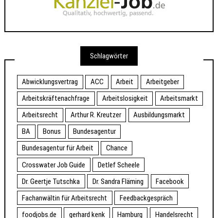
Schlagwörter
Abwicklungsvertrag
ACC
Arbeit
Arbeitgeber
Arbeitskräftenachfrage
Arbeitslosigkeit
Arbeitsmarkt
Arbeitsrecht
Arthur R. Kreutzer
Ausbildungsmarkt
BA
Bonus
Bundesagentur
Bundesagentur für Arbeit
Chance
Crosswater Job Guide
Detlef Scheele
Dr. Geertje Tutschka
Dr. Sandra Fläming
Facebook
Fachanwältin für Arbeitsrecht
Feedbackgespräch
foodjobs.de
gerhard kenk
Hamburg
Handelsrecht