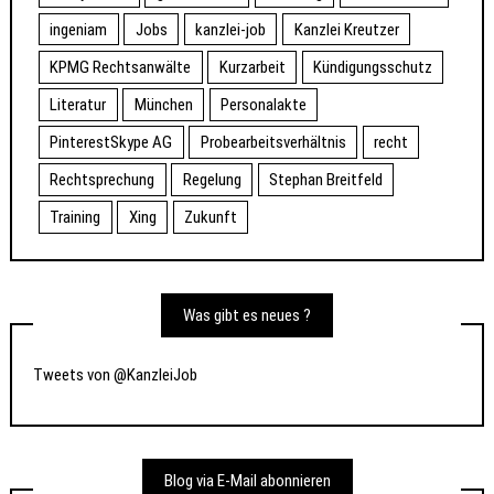
ingeniam
Jobs
kanzlei-job
Kanzlei Kreutzer
KPMG Rechtsanwälte
Kurzarbeit
Kündigungsschutz
Literatur
München
Personalakte
PinterestSkype AG
Probearbeitsverhältnis
recht
Rechtsprechung
Regelung
Stephan Breitfeld
Training
Xing
Zukunft
Was gibt es neues ?
Tweets von @KanzleiJob
Blog via E-Mail abonnieren