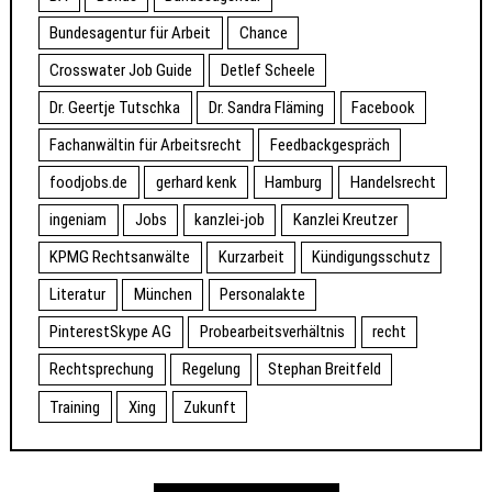
Bundesagentur für Arbeit
Chance
Crosswater Job Guide
Detlef Scheele
Dr. Geertje Tutschka
Dr. Sandra Fläming
Facebook
Fachanwältin für Arbeitsrecht
Feedbackgespräch
foodjobs.de
gerhard kenk
Hamburg
Handelsrecht
ingeniam
Jobs
kanzlei-job
Kanzlei Kreutzer
KPMG Rechtsanwälte
Kurzarbeit
Kündigungsschutz
Literatur
München
Personalakte
PinterestSkype AG
Probearbeitsverhältnis
recht
Rechtsprechung
Regelung
Stephan Breitfeld
Training
Xing
Zukunft