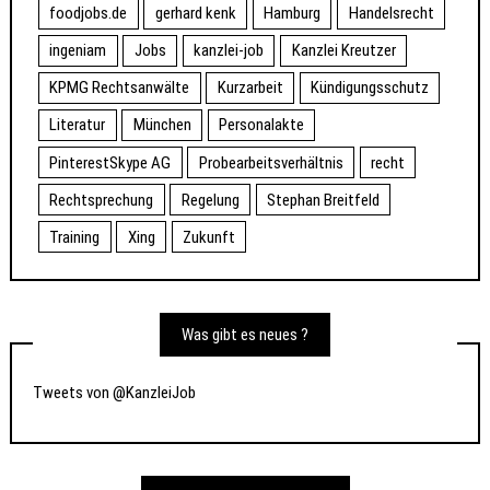
foodjobs.de
gerhard kenk
Hamburg
Handelsrecht
ingeniam
Jobs
kanzlei-job
Kanzlei Kreutzer
KPMG Rechtsanwälte
Kurzarbeit
Kündigungsschutz
Literatur
München
Personalakte
PinterestSkype AG
Probearbeitsverhältnis
recht
Rechtsprechung
Regelung
Stephan Breitfeld
Training
Xing
Zukunft
Was gibt es neues ?
Tweets von @KanzleiJob