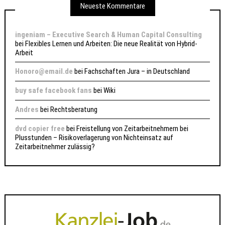
Neueste Kommentare
ingeniam – Executive Search & Human Capital Consulting
bei
Flexibles Lernen und Arbeiten: Die neue Realität von Hybrid-
Arbeit
Honoro@email.de
bei
Fachschaften Jura – in Deutschland
buy safe facebook fans
bei
Wiki
Andres
bei
Rechtsberatung
dvd copier free
bei
Freistellung von Zeitarbeitnehmern bei
Plusstunden – Risikoverlagerung von Nichteinsatz auf
Zeitarbeitnehmer zulässig?