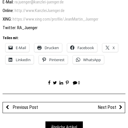
E-Mail:
ra.juenger@kanzlei-juenger.de
Online:
http://www.KanzleiJuenger.de
XING:
https://www.xing.com/profile/JeanMartin_Juenger
Twitter: RA_Juenger
Teilen mit:
E-Mail
Drucken
Facebook
X
LinkedIn
Pinterest
WhatsApp
0
Previous Post
Next Post
Ähnliche Artikel