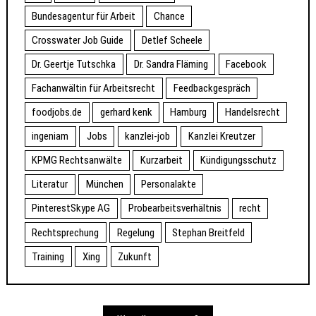
Bundesagentur für Arbeit
Chance
Crosswater Job Guide
Detlef Scheele
Dr. Geertje Tutschka
Dr. Sandra Fläming
Facebook
Fachanwältin für Arbeitsrecht
Feedbackgespräch
foodjobs.de
gerhard kenk
Hamburg
Handelsrecht
ingeniam
Jobs
kanzlei-job
Kanzlei Kreutzer
KPMG Rechtsanwälte
Kurzarbeit
Kündigungsschutz
Literatur
München
Personalakte
PinterestSkype AG
Probearbeitsverhältnis
recht
Rechtsprechung
Regelung
Stephan Breitfeld
Training
Xing
Zukunft