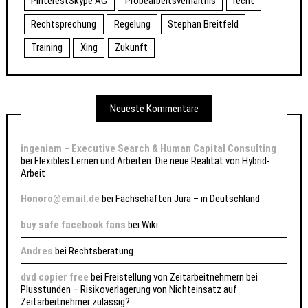
PinterestSkype AG
Probearbeitsverhältnis
recht
Rechtsprechung
Regelung
Stephan Breitfeld
Training
Xing
Zukunft
Neueste Kommentare
ingeniam – Executive Search & Human Capital Consulting
bei
Flexibles Lernen und Arbeiten: Die neue Realität von Hybrid-
Arbeit
Honoro@email.de
bei
Fachschaften Jura – in Deutschland
buy safe facebook fans
bei
Wiki
Andres
bei
Rechtsberatung
dvd copier free
bei
Freistellung von Zeitarbeitnehmern bei
Plusstunden – Risikoverlagerung von Nichteinsatz auf
Zeitarbeitnehmer zulässig?