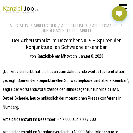
ALLGEMEIN
ARBEITGEBER
ARBEITNEHMER
ARBEITSMARKT
BUNDESAGENTUR FÜR ARBEIT
Der Arbeitsmarkt im Dezember 2019 – Spuren der
konjunkturellen Schwäche erkennbar
von
Kanzleijob
am
Mittwoch, Januar 8, 2020
„Der Arbeitsmarkt hat sich auch zum Jahresende weitestgehend stabil
gezeigt. Spuren der konjunkturellen Schwächephase sind aber erkennbar.“,
sagte der Vorstandsvorsitzende der Bundesagentur für Arbeit (BA),
Detlef Scheele, heute anlässlich der monatlichen Pressekonferenz in
Nürnberg.
Arbeitslosenzahl im Dezember: +47.000 auf 2.227.000
Arbeitslosenzahl im Vorjahresvergleich: +18.000 Arbeitslosenquote