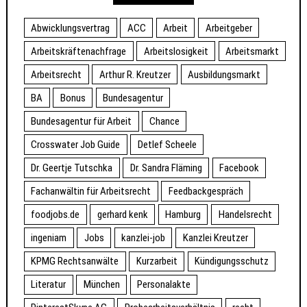
Abwicklungsvertrag
ACC
Arbeit
Arbeitgeber
Arbeitskräftenachfrage
Arbeitslosigkeit
Arbeitsmarkt
Arbeitsrecht
Arthur R. Kreutzer
Ausbildungsmarkt
BA
Bonus
Bundesagentur
Bundesagentur für Arbeit
Chance
Crosswater Job Guide
Detlef Scheele
Dr. Geertje Tutschka
Dr. Sandra Fläming
Facebook
Fachanwältin für Arbeitsrecht
Feedbackgespräch
foodjobs.de
gerhard kenk
Hamburg
Handelsrecht
ingeniam
Jobs
kanzlei-job
Kanzlei Kreutzer
KPMG Rechtsanwälte
Kurzarbeit
Kündigungsschutz
Literatur
München
Personalakte