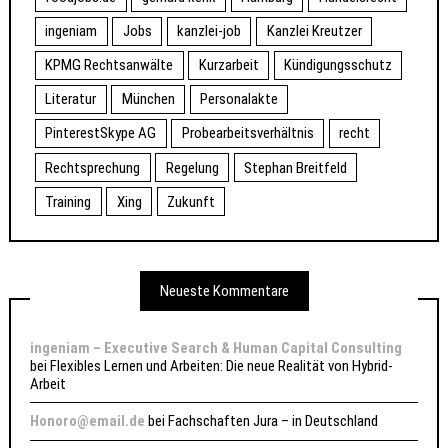
ingeniam
Jobs
kanzlei-job
Kanzlei Kreutzer
KPMG Rechtsanwälte
Kurzarbeit
Kündigungsschutz
Literatur
München
Personalakte
PinterestSkype AG
Probearbeitsverhältnis
recht
Rechtsprechung
Regelung
Stephan Breitfeld
Training
Xing
Zukunft
Neueste Kommentare
ingeniam – Executive Search & Human Capital Consulting
bei
Flexibles Lernen und Arbeiten: Die neue Realität von Hybrid-
Arbeit
Honoro@email.de
bei
Fachschaften Jura – in Deutschland