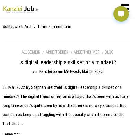
Schlagwort-Archiv:
Timm Zimmermann
ALLGEMEIN
ARBEITGEBER
ARBEITNEHMER
BLOG
Is digital leadership a skillset or a mindset?
von
Kanzleijob
am
Mittwoch, Mai 18, 2022
18. Mail 2022 By Stephan Breitfeld Is digital leadership a skillset or a
mindset? The digital transformation is a topic that’s been with us for a
long time and it’s quite clear by now that there is no way around it. But
companies keep on struggling with it especially when it comes to the
fact that …
Teilen mit: