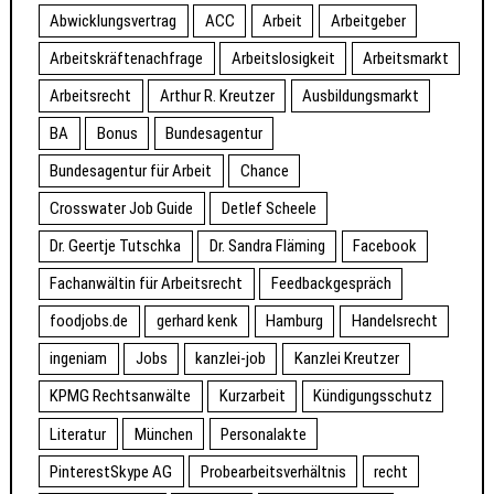
Abwicklungsvertrag
ACC
Arbeit
Arbeitgeber
Arbeitskräftenachfrage
Arbeitslosigkeit
Arbeitsmarkt
Arbeitsrecht
Arthur R. Kreutzer
Ausbildungsmarkt
BA
Bonus
Bundesagentur
Bundesagentur für Arbeit
Chance
Crosswater Job Guide
Detlef Scheele
Dr. Geertje Tutschka
Dr. Sandra Fläming
Facebook
Fachanwältin für Arbeitsrecht
Feedbackgespräch
foodjobs.de
gerhard kenk
Hamburg
Handelsrecht
ingeniam
Jobs
kanzlei-job
Kanzlei Kreutzer
KPMG Rechtsanwälte
Kurzarbeit
Kündigungsschutz
Literatur
München
Personalakte
PinterestSkype AG
Probearbeitsverhältnis
recht