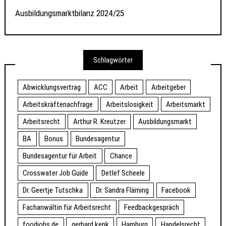
Ausbildungsmarktbilanz 2024/25
Schlagwörter
Abwicklungsvertrag
ACC
Arbeit
Arbeitgeber
Arbeitskräftenachfrage
Arbeitslosigkeit
Arbeitsmarkt
Arbeitsrecht
Arthur R. Kreutzer
Ausbildungsmarkt
BA
Bonus
Bundesagentur
Bundesagentur für Arbeit
Chance
Crosswater Job Guide
Detlef Scheele
Dr. Geertje Tutschka
Dr. Sandra Fläming
Facebook
Fachanwältin für Arbeitsrecht
Feedbackgespräch
foodjobs.de
gerhard kenk
Hamburg
Handelsrecht