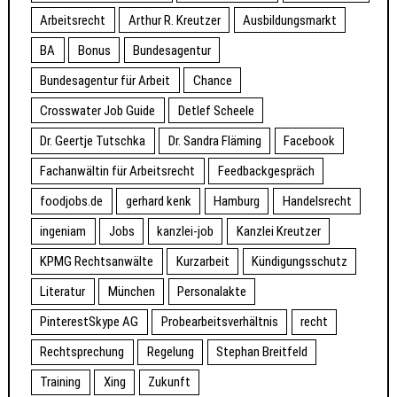
Arbeitsrecht
Arthur R. Kreutzer
Ausbildungsmarkt
BA
Bonus
Bundesagentur
Bundesagentur für Arbeit
Chance
Crosswater Job Guide
Detlef Scheele
Dr. Geertje Tutschka
Dr. Sandra Fläming
Facebook
Fachanwältin für Arbeitsrecht
Feedbackgespräch
foodjobs.de
gerhard kenk
Hamburg
Handelsrecht
ingeniam
Jobs
kanzlei-job
Kanzlei Kreutzer
KPMG Rechtsanwälte
Kurzarbeit
Kündigungsschutz
Literatur
München
Personalakte
PinterestSkype AG
Probearbeitsverhältnis
recht
Rechtsprechung
Regelung
Stephan Breitfeld
Training
Xing
Zukunft