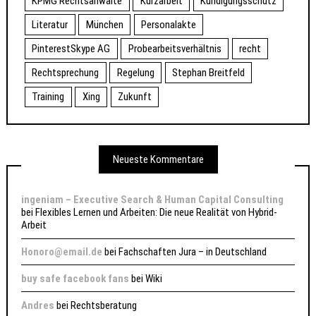
KPMG Rechtsanwälte
Kurzarbeit
Kündigungsschutz
Literatur
München
Personalakte
PinterestSkype AG
Probearbeitsverhältnis
recht
Rechtsprechung
Regelung
Stephan Breitfeld
Training
Xing
Zukunft
Neueste Kommentare
ingeniam – Executive Search & Human Capital Consulting
bei
Flexibles Lernen und Arbeiten: Die neue Realität von Hybrid-
Arbeit
Honoro@email.de
bei
Fachschaften Jura – in Deutschland
buy safe facebook fans
bei
Wiki
Andres
bei
Rechtsberatung