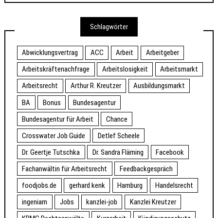
Schlagwörter
Abwicklungsvertrag
ACC
Arbeit
Arbeitgeber
Arbeitskräftenachfrage
Arbeitslosigkeit
Arbeitsmarkt
Arbeitsrecht
Arthur R. Kreutzer
Ausbildungsmarkt
BA
Bonus
Bundesagentur
Bundesagentur für Arbeit
Chance
Crosswater Job Guide
Detlef Scheele
Dr. Geertje Tutschka
Dr. Sandra Fläming
Facebook
Fachanwältin für Arbeitsrecht
Feedbackgespräch
foodjobs.de
gerhard kenk
Hamburg
Handelsrecht
ingeniam
Jobs
kanzlei-job
Kanzlei Kreutzer