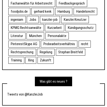
Fachanwältin für Arbeitsrecht
Feedbackgespräch
foodjobs.de
gerhard kenk
Hamburg
Handelsrecht
ingeniam
Jobs
kanzlei-job
Kanzlei Kreutzer
KPMG Rechtsanwälte
Kurzarbeit
Kündigungsschutz
Literatur
München
Personalakte
PinterestSkype AG
Probearbeitsverhältnis
recht
Rechtsprechung
Regelung
Stephan Breitfeld
Training
Xing
Zukunft
Was gibt es neues ?
Tweets von @KanzleiJob