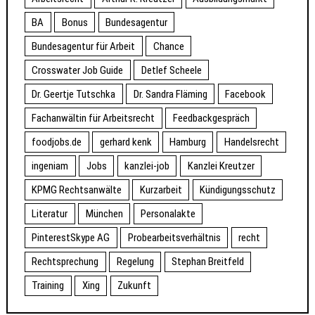
BA
Bonus
Bundesagentur
Bundesagentur für Arbeit
Chance
Crosswater Job Guide
Detlef Scheele
Dr. Geertje Tutschka
Dr. Sandra Fläming
Facebook
Fachanwältin für Arbeitsrecht
Feedbackgespräch
foodjobs.de
gerhard kenk
Hamburg
Handelsrecht
ingeniam
Jobs
kanzlei-job
Kanzlei Kreutzer
KPMG Rechtsanwälte
Kurzarbeit
Kündigungsschutz
Literatur
München
Personalakte
PinterestSkype AG
Probearbeitsverhältnis
recht
Rechtsprechung
Regelung
Stephan Breitfeld
Training
Xing
Zukunft