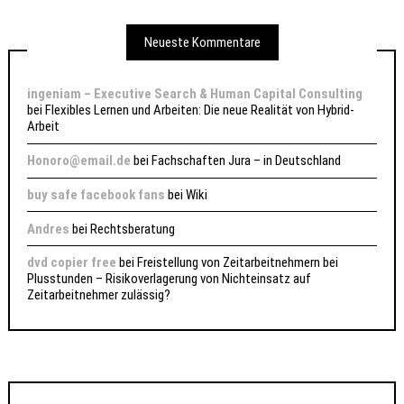
Neueste Kommentare
ingeniam – Executive Search & Human Capital Consulting
bei
Flexibles Lernen und Arbeiten: Die neue Realität von Hybrid-
Arbeit
Honoro@email.de
bei
Fachschaften Jura – in Deutschland
buy safe facebook fans
bei
Wiki
Andres
bei
Rechtsberatung
dvd copier free
bei
Freistellung von Zeitarbeitnehmern bei
Plusstunden – Risikoverlagerung von Nichteinsatz auf
Zeitarbeitnehmer zulässig?