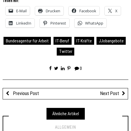
Teilen mit:
E-Mail
Drucken
Facebook
X
LinkedIn
Pinterest
WhatsApp
Bundesagentur für Arbeit
IT-Beruf
IT-Kräfte
JJobangebote
Twitter
0
Previous Post
Next Post
Ähnliche Artikel
ALLGEMEIN