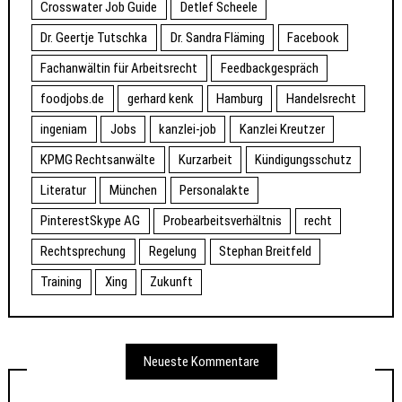
Crosswater Job Guide
Detlef Scheele
Dr. Geertje Tutschka
Dr. Sandra Fläming
Facebook
Fachanwältin für Arbeitsrecht
Feedbackgespräch
foodjobs.de
gerhard kenk
Hamburg
Handelsrecht
ingeniam
Jobs
kanzlei-job
Kanzlei Kreutzer
KPMG Rechtsanwälte
Kurzarbeit
Kündigungsschutz
Literatur
München
Personalakte
PinterestSkype AG
Probearbeitsverhältnis
recht
Rechtsprechung
Regelung
Stephan Breitfeld
Training
Xing
Zukunft
Neueste Kommentare