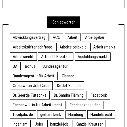
Schlagwörter
Abwicklungsvertrag
ACC
Arbeit
Arbeitgeber
Arbeitskräftenachfrage
Arbeitslosigkeit
Arbeitsmarkt
Arbeitsrecht
Arthur R. Kreutzer
Ausbildungsmarkt
BA
Bonus
Bundesagentur
Bundesagentur für Arbeit
Chance
Crosswater Job Guide
Detlef Scheele
Dr. Geertje Tutschka
Dr. Sandra Fläming
Facebook
Fachanwältin für Arbeitsrecht
Feedbackgespräch
foodjobs.de
gerhard kenk
Hamburg
Handelsrecht
ingeniam
Jobs
kanzlei-job
Kanzlei Kreutzer