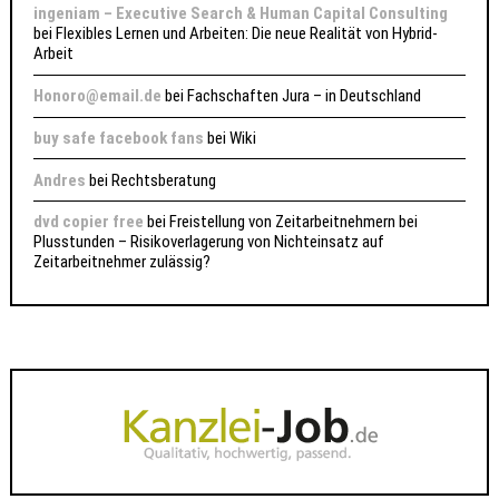
ingeniam – Executive Search & Human Capital Consulting
bei
Flexibles Lernen und Arbeiten: Die neue Realität von Hybrid-
Arbeit
Honoro@email.de
bei
Fachschaften Jura – in Deutschland
buy safe facebook fans
bei
Wiki
Andres
bei
Rechtsberatung
dvd copier free
bei
Freistellung von Zeitarbeitnehmern bei
Plusstunden – Risikoverlagerung von Nichteinsatz auf
Zeitarbeitnehmer zulässig?