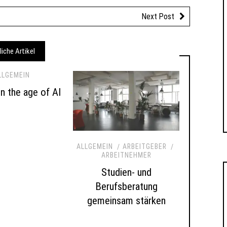
Next Post
liche Artikel
LLGEMEIN
 in the age of AI
ALLGEMEIN
ARBEITGEBER
ARBEITNEHMER
Studien- und
Berufsberatung
gemeinsam stärken