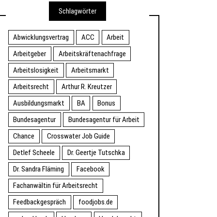
Schlagwörter
Abwicklungsvertrag
ACC
Arbeit
Arbeitgeber
Arbeitskräftenachfrage
Arbeitslosigkeit
Arbeitsmarkt
Arbeitsrecht
Arthur R. Kreutzer
Ausbildungsmarkt
BA
Bonus
Bundesagentur
Bundesagentur für Arbeit
Chance
Crosswater Job Guide
Detlef Scheele
Dr. Geertje Tutschka
Dr. Sandra Fläming
Facebook
Fachanwältin für Arbeitsrecht
Feedbackgespräch
foodjobs.de