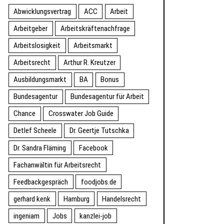
Abwicklungsvertrag
ACC
Arbeit
Arbeitgeber
Arbeitskräftenachfrage
Arbeitslosigkeit
Arbeitsmarkt
Arbeitsrecht
Arthur R. Kreutzer
Ausbildungsmarkt
BA
Bonus
Bundesagentur
Bundesagentur für Arbeit
Chance
Crosswater Job Guide
Detlef Scheele
Dr. Geertje Tutschka
Dr. Sandra Fläming
Facebook
Fachanwältin für Arbeitsrecht
Feedbackgespräch
foodjobs.de
gerhard kenk
Hamburg
Handelsrecht
ingeniam
Jobs
kanzlei-job