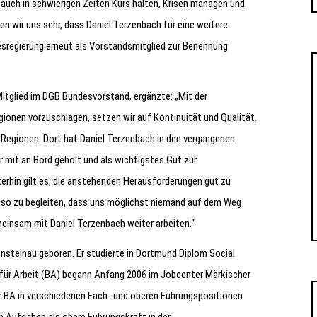
 auch in schwierigen Zeiten Kurs halten, Krisen managen und
n wir uns sehr, dass Daniel Terzenbach für eine weitere
esregierung erneut als Vorstandsmitglied zur Benennung
Mitglied im DGB Bundesvorstand, ergänzte: „Mit der
ionen vorzuschlagen, setzen wir auf Kontinuität und Qualität.
e Regionen. Dort hat Daniel Terzenbach in den vergangenen
mit an Bord geholt und als wichtigstes Gut zur
terhin gilt es, die anstehenden Herausforderungen gut zu
 so zu begleiten, dass uns möglichst niemand auf dem Weg
einsam mit Daniel Terzenbach weiter arbeiten.“
nsteinau geboren. Er studierte in Dortmund Diplom Social
 für Arbeit (BA) begann Anfang 2006 im Jobcenter Märkischer
der BA in verschiedenen Fach- und oberen Führungspositionen
n Aufgaben als obere Führungskraft in der