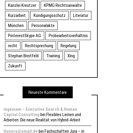
Kanzlei Kreutzer
KPMG Rechtsanwälte
Kurzarbeit
Kündigungsschutz
Literatur
München
Personalakte
PinterestSkype AG
Probearbeitsverhältnis
recht
Rechtsprechung
Regelung
Stephan Breitfeld
Training
Xing
Zukunft
Neueste Kommentare
ingeniam – Executive Search & Human
Capital Consulting
bei
Flexibles Lernen und
Arbeiten: Die neue Realität von Hybrid-Arbeit
Honoro@email.de
bei
Fachschaften Jura – in