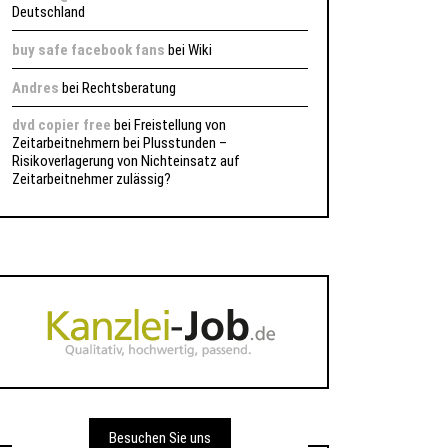
Deutschland
buy safe facebook fans
bei
Wiki
Andres
bei
Rechtsberatung
dvd copier free
bei
Freistellung von
Zeitarbeitnehmern bei Plusstunden –
Risikoverlagerung von Nichteinsatz auf
Zeitarbeitnehmer zulässig?
Besuchen Sie uns