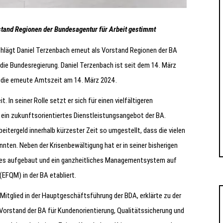
rstand Regionen der Bundesagentur für Arbeit gestimmt
chlägt Daniel Terzenbach erneut als Vorstand Regionen der BA
die Bundesregierung. Daniel Terzenbach ist seit dem 14. März
 die erneute Amtszeit am 14. März 2024.
 In seiner Rolle setzt er sich für einen vielfältigeren
f ein zukunftsorientiertes Dienstleistungsangebot der BA.
itergeld innerhalb kürzester Zeit so umgestellt, dass die vielen
ten. Neben der Krisenbewältigung hat er in seiner bisherigen
les aufgebaut und ein ganzheitliches Managementsystem auf
EFQM) in der BA etabliert.
Mitglied in der Hauptgeschäftsführung der BDA, erklärte zu der
Vorstand der BA für Kundenorientierung, Qualitätssicherung und