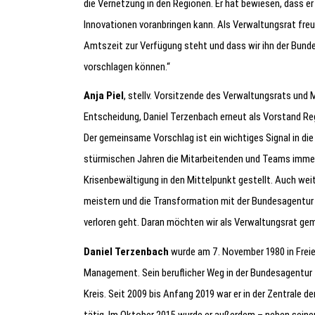
die Vernetzung in den Regionen. Er hat bewiesen, dass er
Innovationen voranbringen kann. Als Verwaltungsrat freue
Amtszeit zur Verfügung steht und dass wir ihn der Bund
vorschlagen können.“
Anja Piel
, stellv. Vorsitzende des Verwaltungsrats und 
Entscheidung, Daniel Terzenbach erneut als Vorstand Reg
Der gemeinsame Vorschlag ist ein wichtiges Signal in di
stürmischen Jahren die Mitarbeitenden und Teams immer 
Krisenbewältigung in den Mittelpunkt gestellt. Auch wei
meistern und die Transformation mit der Bundesagentur
verloren geht. Daran möchten wir als Verwaltungsrat gem
Daniel Terzenbach
wurde am 7. November 1980 in Freie
Management. Sein beruflicher Weg in der Bundesagentur
Kreis. Seit 2009 bis Anfang 2019 war er in der Zentrale 
tätig. Im Oktober 2015 wurde er außerdem – neben seine