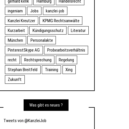
gerhard kenk
Hamburg
Handelsrecht
ingeniam
Jobs
kanzlei-job
Kanzlei Kreutzer
KPMG Rechtsanwälte
Kurzarbeit
Kündigungsschutz
Literatur
München
Personalakte
PinterestSkype AG
Probearbeitsverhältnis
recht
Rechtsprechung
Regelung
Stephan Breitfeld
Training
Xing
Zukunft
Was gibt es neues ?
Tweets von @KanzleiJob