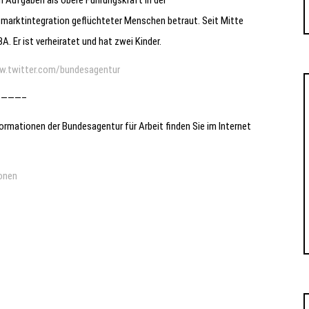
arktintegration geflüchteter Menschen betraut. Seit Mitte
. Er ist verheiratet und hat zwei Kinder.
.twitter.com/bundesagentur
———–
rmationen der Bundesagentur für Arbeit finden Sie im Internet
onen