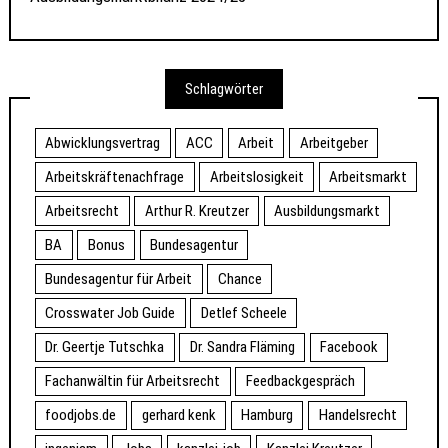
Schlagwörter
Abwicklungsvertrag
ACC
Arbeit
Arbeitgeber
Arbeitskräftenachfrage
Arbeitslosigkeit
Arbeitsmarkt
Arbeitsrecht
Arthur R. Kreutzer
Ausbildungsmarkt
BA
Bonus
Bundesagentur
Bundesagentur für Arbeit
Chance
Crosswater Job Guide
Detlef Scheele
Dr. Geertje Tutschka
Dr. Sandra Fläming
Facebook
Fachanwältin für Arbeitsrecht
Feedbackgespräch
foodjobs.de
gerhard kenk
Hamburg
Handelsrecht