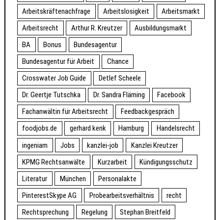
Arbeitskräftenachfrage
Arbeitslosigkeit
Arbeitsmarkt
Arbeitsrecht
Arthur R. Kreutzer
Ausbildungsmarkt
BA
Bonus
Bundesagentur
Bundesagentur für Arbeit
Chance
Crosswater Job Guide
Detlef Scheele
Dr. Geertje Tutschka
Dr. Sandra Fläming
Facebook
Fachanwältin für Arbeitsrecht
Feedbackgespräch
foodjobs.de
gerhard kenk
Hamburg
Handelsrecht
ingeniam
Jobs
kanzlei-job
Kanzlei Kreutzer
KPMG Rechtsanwälte
Kurzarbeit
Kündigungsschutz
Literatur
München
Personalakte
PinterestSkype AG
Probearbeitsverhältnis
recht
Rechtsprechung
Regelung
Stephan Breitfeld