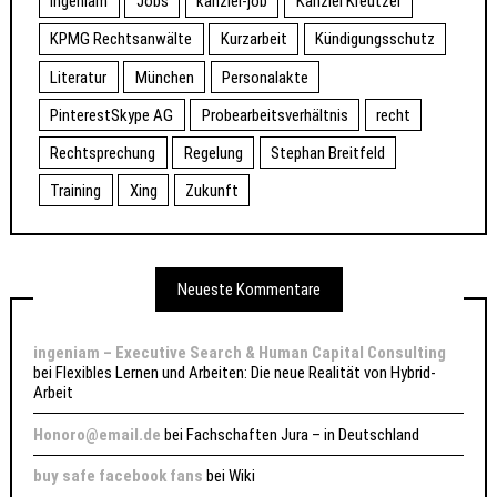
ingeniam
Jobs
kanzlei-job
Kanzlei Kreutzer
KPMG Rechtsanwälte
Kurzarbeit
Kündigungsschutz
Literatur
München
Personalakte
PinterestSkype AG
Probearbeitsverhältnis
recht
Rechtsprechung
Regelung
Stephan Breitfeld
Training
Xing
Zukunft
Neueste Kommentare
ingeniam – Executive Search & Human Capital Consulting
bei
Flexibles Lernen und Arbeiten: Die neue Realität von Hybrid-
Arbeit
Honoro@email.de
bei
Fachschaften Jura – in Deutschland
buy safe facebook fans
bei
Wiki