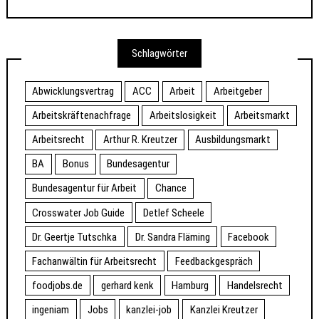
Schlagwörter
Abwicklungsvertrag
ACC
Arbeit
Arbeitgeber
Arbeitskräftenachfrage
Arbeitslosigkeit
Arbeitsmarkt
Arbeitsrecht
Arthur R. Kreutzer
Ausbildungsmarkt
BA
Bonus
Bundesagentur
Bundesagentur für Arbeit
Chance
Crosswater Job Guide
Detlef Scheele
Dr. Geertje Tutschka
Dr. Sandra Fläming
Facebook
Fachanwältin für Arbeitsrecht
Feedbackgespräch
foodjobs.de
gerhard kenk
Hamburg
Handelsrecht
ingeniam
Jobs
kanzlei-job
Kanzlei Kreutzer