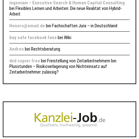
ingeniam – Executive Search & Human Capital Consulting
bei
Flexibles Lernen und Arbeiten: Die neue Realität von Hybrid-
Arbeit
Honoro@email.de
bei
Fachschaften Jura – in Deutschland
buy safe facebook fans
bei
Wiki
Andres
bei
Rechtsberatung
dvd copier free
bei
Freistellung von Zeitarbeitnehmern bei
Plusstunden – Risikoverlagerung von Nichteinsatz auf
Zeitarbeitnehmer zulässig?