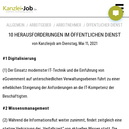
ALLGEMEIN
ARBEITGEBER
ARBEITNEHMER
ÖFFENTLICHER DIENST
10 HERAUSFORDERUNGEN IM ÖFFENTLICHEN DIENST
von
Kanzleijob
am
Dienstag, Mai 11, 2021
#1 Digitalisierung
(1) Der Einsatz modernster IT-Technik und die Einführung von
eGovernment auf unterschiedlichen Verwaltungsebenen führt zu einer
erheblichen Steigerung der Anforderungen an die IT-Kompetenz der
Beschäftigten.
#2 Wissensmanagement
(2) Während die Informationsflut weiter zunimmt, findet zeitgleich eine
stetige Verkürzung der „Verfallszeit“ von aktuellen Wissen statt. Die