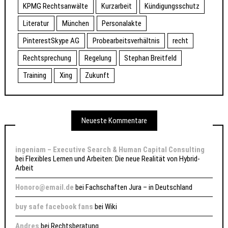
KPMG Rechtsanwälte
Kurzarbeit
Kündigungsschutz
Literatur
München
Personalakte
PinterestSkype AG
Probearbeitsverhältnis
recht
Rechtsprechung
Regelung
Stephan Breitfeld
Training
Xing
Zukunft
Neueste Kommentare
ingeniam – Executive Search & Human Capital Consulting
bei
Flexibles Lernen und Arbeiten: Die neue Realität von Hybrid-
Arbeit
Honoro@email.de
bei
Fachschaften Jura – in Deutschland
buy safe facebook fans
bei
Wiki
Andres
bei
Rechtsberatung