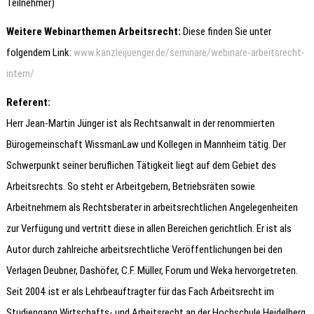
Teilnehmer)
Weitere Webinarthemen Arbeitsrecht:
Diese finden Sie unter
folgendem Link:
www.kanzleijuenger.de/seminare/webinare-arbeitsrecht-
intern/
Referent:
Herr Jean-Martin Jünger ist als Rechtsanwalt in der renommierten
Bürogemeinschaft WissmanLaw und Kollegen in Mannheim tätig. Der
Schwerpunkt seiner beruflichen Tätigkeit liegt auf dem Gebiet des
Arbeitsrechts. So steht er Arbeitgebern, Betriebsräten sowie
Arbeitnehmern als Rechtsberater in arbeitsrechtlichen Angelegenheiten
zur Verfügung und vertritt diese in allen Bereichen gerichtlich. Er ist als
Autor durch zahlreiche arbeitsrechtliche Veröffentlichungen bei den
Verlagen Deubner, Dashöfer, C.F. Müller, Forum und Weka hervorgetreten.
Seit 2004 ist er als Lehrbeauftragter für das Fach Arbeitsrecht im
Studiengang Wirtschafts- und Arbeitsrecht an der Hochschule Heidelberg