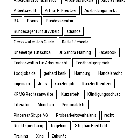
Arbeitsrecht
Arthur R. Kreutzer
Ausbildungsmarkt
BA
Bonus
Bundesagentur
Bundesagentur für Arbeit
Chance
Crosswater Job Guide
Detlef Scheele
Dr. Geertje Tutschka
Dr. Sandra Fläming
Facebook
Fachanwältin für Arbeitsrecht
Feedbackgespräch
foodjobs.de
gerhard kenk
Hamburg
Handelsrecht
ingeniam
Jobs
kanzlei-job
Kanzlei Kreutzer
KPMG Rechtsanwälte
Kurzarbeit
Kündigungsschutz
Literatur
München
Personalakte
PinterestSkype AG
Probearbeitsverhältnis
recht
Rechtsprechung
Regelung
Stephan Breitfeld
Training
Xing
Zukunft