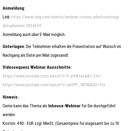
Anmeldung:
Link:
https://www.xing.com/events/webinar-corona-arbeitsvertrage-
aktualisieren-2934059
Anmeldung auch über E-Mail möglich.
Unterlagen:
Die Teilnehmer erhalten die Präsentation auf Wunsch im
Nachgang als Datei per Mail zugesandt.
Videosequenz Webinar Ausschnitte:
https://www.youtube.com/watch?v=S-stHKtutaI&t=24s
https://www.youtube.com/watch?v=JmYPF_WDWdE&t=31s
Hinweis:
Gerne kann das Thema als
Inhouse-Webinar
für Sie durchgeführt
werden.
Kosten: 490.- EUR zzgl. MwSt. (Gesamtpreis für insgesamt bis zu 10