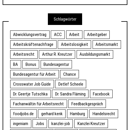
Schlagwörter
Abwicklungsvertrag
ACC
Arbeit
Arbeitgeber
Arbeitskräftenachfrage
Arbeitslosigkeit
Arbeitsmarkt
Arbeitsrecht
Arthur R. Kreutzer
Ausbildungsmarkt
BA
Bonus
Bundesagentur
Bundesagentur für Arbeit
Chance
Crosswater Job Guide
Detlef Scheele
Dr. Geertje Tutschka
Dr. Sandra Fläming
Facebook
Fachanwältin für Arbeitsrecht
Feedbackgespräch
foodjobs.de
gerhard kenk
Hamburg
Handelsrecht
ingeniam
Jobs
kanzlei-job
Kanzlei Kreutzer