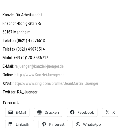
Kanzlei für Arbeitsrecht
Friedrich-König-Str. 3-5
68167 Mannheim
Telefon (0621) 49076513
Telefax (0621) 49076514
Mobil: +49 (0)178-8535717
E-Mail:
ra.juenger@kanzlei-juenger.de
Online:
http://www.KanzleiJuenger.de
XING:
https://www.xing.com/profile/JeanMartin_Juenger
Twitter: RA_Juenger
Teilen mit:
E-Mail
Drucken
Facebook
X
LinkedIn
Pinterest
WhatsApp