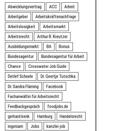
Abwicklungsvertrag
ACC
Arbeit
Arbeitgeber
Arbeitskräftenachfrage
Arbeitslosigkeit
Arbeitsmarkt
Arbeitsrecht
Arthur R. Kreutzer
Ausbildungsmarkt
BA
Bonus
Bundesagentur
Bundesagentur für Arbeit
Chance
Crosswater Job Guide
Detlef Scheele
Dr. Geertje Tutschka
Dr. Sandra Fläming
Facebook
Fachanwältin für Arbeitsrecht
Feedbackgespräch
foodjobs.de
gerhard kenk
Hamburg
Handelsrecht
ingeniam
Jobs
kanzlei-job