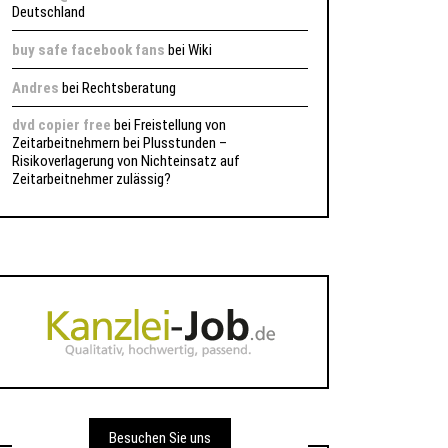
Deutschland
buy safe facebook fans
bei
Wiki
Andres
bei
Rechtsberatung
dvd copier free
bei
Freistellung von
Zeitarbeitnehmern bei Plusstunden –
Risikoverlagerung von Nichteinsatz auf
Zeitarbeitnehmer zulässig?
Besuchen Sie uns