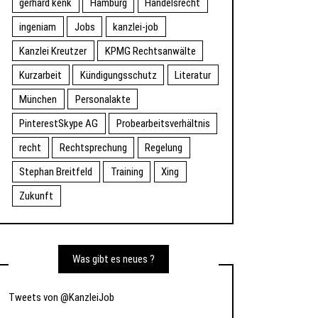
gerhard kenk
Hamburg
Handelsrecht
ingeniam
Jobs
kanzlei-job
Kanzlei Kreutzer
KPMG Rechtsanwälte
Kurzarbeit
Kündigungsschutz
Literatur
München
Personalakte
PinterestSkype AG
Probearbeitsverhältnis
recht
Rechtsprechung
Regelung
Stephan Breitfeld
Training
Xing
Zukunft
Was gibt es neues ?
Tweets von @KanzleiJob