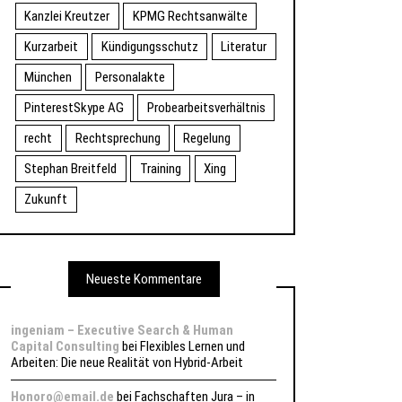
Kanzlei Kreutzer
KPMG Rechtsanwälte
Kurzarbeit
Kündigungsschutz
Literatur
München
Personalakte
PinterestSkype AG
Probearbeitsverhältnis
recht
Rechtsprechung
Regelung
Stephan Breitfeld
Training
Xing
Zukunft
Neueste Kommentare
ingeniam – Executive Search & Human
Capital Consulting
bei
Flexibles Lernen und
Arbeiten: Die neue Realität von Hybrid-Arbeit
Honoro@email.de
bei
Fachschaften Jura – in