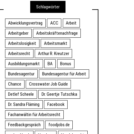
Schlagwörter
Abwicklungsvertrag
ACC
Arbeit
Arbeitgeber
Arbeitskräftenachfrage
Arbeitslosigkeit
Arbeitsmarkt
Arbeitsrecht
Arthur R. Kreutzer
Ausbildungsmarkt
BA
Bonus
Bundesagentur
Bundesagentur für Arbeit
Chance
Crosswater Job Guide
Detlef Scheele
Dr. Geertje Tutschka
Dr. Sandra Fläming
Facebook
Fachanwältin für Arbeitsrecht
Feedbackgespräch
foodjobs.de