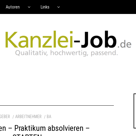
Autoren
Links
GEBER
ARBEITNEHMER
BA
en – Praktikum absolvieren –