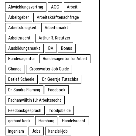
Abwicklungsvertrag
ACC
Arbeit
Arbeitgeber
Arbeitskräftenachfrage
Arbeitslosigkeit
Arbeitsmarkt
Arbeitsrecht
Arthur R. Kreutzer
Ausbildungsmarkt
BA
Bonus
Bundesagentur
Bundesagentur für Arbeit
Chance
Crosswater Job Guide
Detlef Scheele
Dr. Geertje Tutschka
Dr. Sandra Fläming
Facebook
Fachanwältin für Arbeitsrecht
Feedbackgespräch
foodjobs.de
gerhard kenk
Hamburg
Handelsrecht
ingeniam
Jobs
kanzlei-job