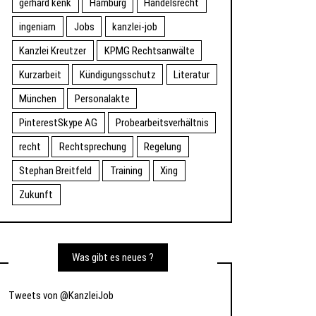
gerhard kenk
Hamburg
Handelsrecht
ingeniam
Jobs
kanzlei-job
Kanzlei Kreutzer
KPMG Rechtsanwälte
Kurzarbeit
Kündigungsschutz
Literatur
München
Personalakte
PinterestSkype AG
Probearbeitsverhältnis
recht
Rechtsprechung
Regelung
Stephan Breitfeld
Training
Xing
Zukunft
Was gibt es neues ?
Tweets von @KanzleiJob