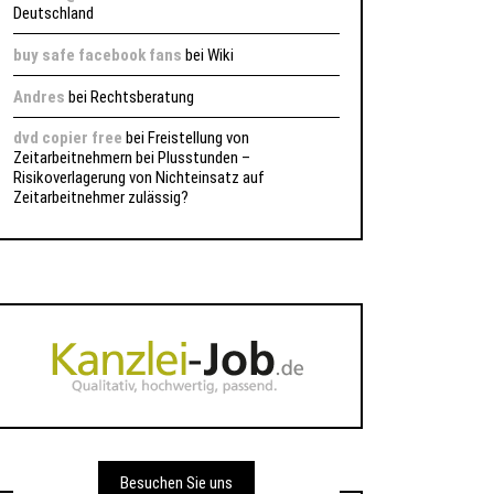
Deutschland
buy safe facebook fans
bei
Wiki
Andres
bei
Rechtsberatung
dvd copier free
bei
Freistellung von
Zeitarbeitnehmern bei Plusstunden –
Risikoverlagerung von Nichteinsatz auf
Zeitarbeitnehmer zulässig?
Besuchen Sie uns