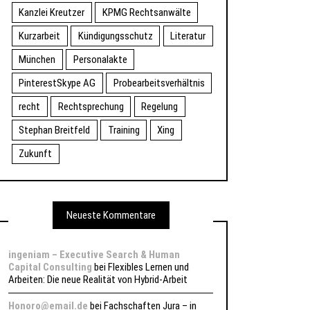
Kanzlei Kreutzer
KPMG Rechtsanwälte
Kurzarbeit
Kündigungsschutz
Literatur
München
Personalakte
PinterestSkype AG
Probearbeitsverhältnis
recht
Rechtsprechung
Regelung
Stephan Breitfeld
Training
Xing
Zukunft
Neueste Kommentare
ingeniam – Executive Search & Human
Capital Consulting
bei
Flexibles Lernen und
Arbeiten: Die neue Realität von Hybrid-Arbeit
Honoro@email.de
bei
Fachschaften Jura – in