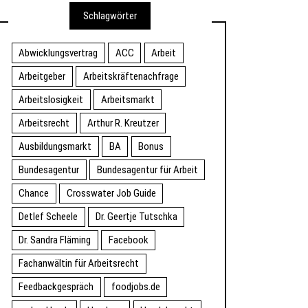
Schlagwörter
Abwicklungsvertrag
ACC
Arbeit
Arbeitgeber
Arbeitskräftenachfrage
Arbeitslosigkeit
Arbeitsmarkt
Arbeitsrecht
Arthur R. Kreutzer
Ausbildungsmarkt
BA
Bonus
Bundesagentur
Bundesagentur für Arbeit
Chance
Crosswater Job Guide
Detlef Scheele
Dr. Geertje Tutschka
Dr. Sandra Fläming
Facebook
Fachanwältin für Arbeitsrecht
Feedbackgespräch
foodjobs.de